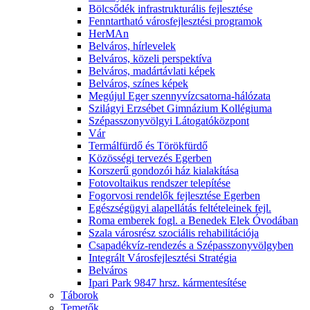
Bölcsődék infrastrukturális fejlesztése
Fenntartható városfejlesztési programok
HerMAn
Belváros, hírlevelek
Belváros, közeli perspektíva
Belváros, madártávlati képek
Belváros, színes képek
Megújul Eger szennyvízcsatorna-hálózata
Szilágyi Erzsébet Gimnázium Kollégiuma
Szépasszonyvölgyi Látogatóközpont
Vár
Termálfürdő és Törökfürdő
Közösségi tervezés Egerben
Korszerű gondozói ház kialakítása
Fotovoltaikus rendszer telepítése
Fogorvosi rendelők fejlesztése Egerben
Egészségügyi alapellátás feltételeinek fejl.
Roma emberek fogl. a Benedek Elek Óvodában
Szala városrész szociális rehabilitációja
Csapadékvíz-rendezés a Szépasszonyvölgyben
Integrált Városfejlesztési Stratégia
Belváros
Ipari Park 9847 hrsz. kármentesítése
Táborok
Temetők