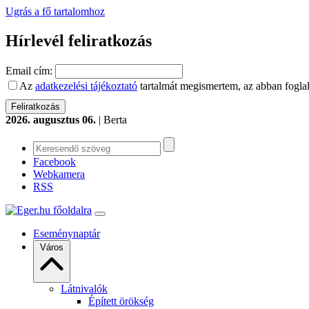
Ugrás a fő tartalomhoz
Hírlevél feliratkozás
Email cím:
Az
adatkezelési tájékoztató
tartalmát megismertem, az abban foglal
2026. augusztus 06.
| Berta
Facebook
Webkamera
RSS
Eseménynaptár
Város
Látnivalók
Épített örökség