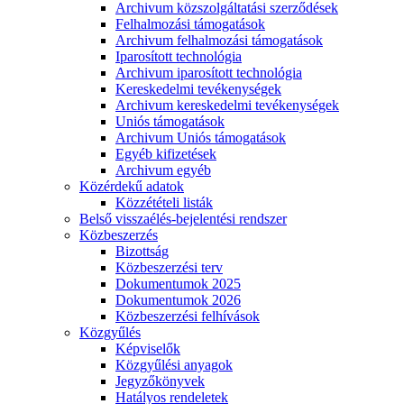
Archivum közszolgáltatási szerződések
Felhalmozási támogatások
Archivum felhalmozási támogatások
Iparosított technológia
Archivum iparosított technológia
Kereskedelmi tevékenységek
Archivum kereskedelmi tevékenységek
Uniós támogatások
Archivum Uniós támogatások
Egyéb kifizetések
Archivum egyéb
Közérdekű adatok
Közzétételi listák
Belső visszaélés-bejelentési rendszer
Közbeszerzés
Bizottság
Közbeszerzési terv
Dokumentumok 2025
Dokumentumok 2026
Közbeszerzési felhívások
Közgyűlés
Képviselők
Közgyűlési anyagok
Jegyzőkönyvek
Hatályos rendeletek