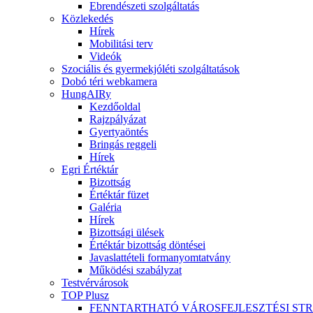
Ebrendészeti szolgáltatás
Közlekedés
Hírek
Mobilitási terv
Videók
Szociális és gyermekjóléti szolgáltatások
Dobó téri webkamera
HungAIRy
Kezdőoldal
Rajzpályázat
Gyertyaöntés
Bringás reggeli
Hírek
Egri Értéktár
Bizottság
Értéktár füzet
Galéria
Hírek
Bizottsági ülések
Értéktár bizottság döntései
Javaslattételi formanyomtatvány
Működési szabályzat
Testvérvárosok
TOP Plusz
FENNTARTHATÓ VÁROSFEJLESZTÉSI ST