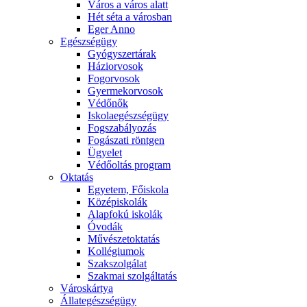
Város a város alatt
Hét séta a városban
Eger Anno
Egészségügy
Gyógyszertárak
Háziorvosok
Fogorvosok
Gyermekorvosok
Védőnők
Iskolaegészségügy
Fogszabályozás
Fogászati röntgen
Ügyelet
Védőoltás program
Oktatás
Egyetem, Főiskola
Középiskolák
Alapfokú iskolák
Óvodák
Művészetoktatás
Kollégiumok
Szakszolgálat
Szakmai szolgáltatás
Városkártya
Állategészségügy