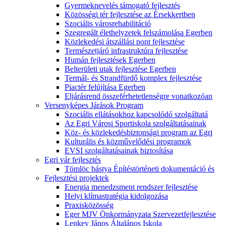
Gyermeknevelés támogató fejlesztés
Közösségi tér fejlesztése az Érsekkertben
Szociális városrehabilitáció
Szegregált élethelyzetek felszámolása Egerben
Közlekedési átszállási pont fejlesztése
Természetjáró infrastruktúra fejlesztése
Humán fejlesztések Egerben
Belterületi utak fejlesztése Egerben
Termál- és Strandfürdő komplex fejlesztése
Piactér felújítása Egerben
Eljárásrend összeférhetetlenségre vonatkozóan
Versenyképes Járások Program
Szociális ellátásokhoz kapcsolódó szolgáltatá
Az Egri Városi Sportiskola szolgáltatásainak
Köz- és közlekedésbiztonsági program az Egri
Kulturális és közművelődési programok
EVSI szolgáltatásainak biztosítása
Egri vár fejlesztés
Tömlöc bástya Építéstörténeti dokumentáció és
Fejlesztési projektek
Energia menedzsment rendszer fejlesztése
Helyi klímastratégia kidolgozása
Praxisközösség
Eger MJV Önkormányzata Szervezetfejlesztése
Lenkey János Általános Iskola