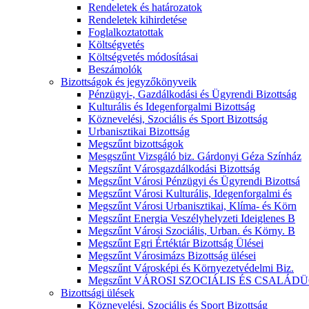
Rendeletek és határozatok
Rendeletek kihirdetése
Foglalkoztatottak
Költségvetés
Költségvetés módosításai
Beszámolók
Bizottságok és jegyzőkönyveik
Pénzügyi-, Gazdálkodási és Ügyrendi Bizottság
Kulturális és Idegenforgalmi Bizottság
Köznevelési, Szociális és Sport Bizottság
Urbanisztikai Bizottság
Megszűnt bizottságok
Mesgszűnt Vizsgáló biz. Gárdonyi Géza Színház
Megszűnt Városgazdálkodási Bizottság
Megszűnt Városi Pénzügyi és Ügyrendi Bizottsá
Megszűnt Városi Kulturális, Idegenforgalmi és
Megszűnt Városi Urbanisztikai, Klíma- és Körn
Megszűnt Energia Veszélyhelyzeti Ideiglenes B
Megszűnt Városi Szociális, Urban. és Körny. B
Megszűnt Egri Értéktár Bizottság Ülései
Megszűnt Városimázs Bizottság ülései
Megszűnt Városképi és Környezetvédelmi Biz.
Megszűnt VÁROSI SZOCIÁLIS ÉS CSALÁDÜ
Bizottsági ülések
Köznevelési, Szociális és Sport Bizottság