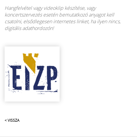
Hangfelvétel vagy videoklip készítése, vagy
koncertszervezés esetén bemutatkozó anyagot kell
csatolni, elsődlegesen internetes linket, ha ilyen nincs,
digitális adathordozón!
< VISSZA