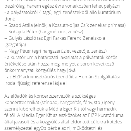
bezárólag, hanem egész évre vonatkozóan lehet pályázni
- a pályázatokról 4 tagú, egri zenészekből álló kuratórium
dönt:
-- Szabó Attila (elnök, a Kossuth-díjas Csík zenekar prímása)
-- Sohajda Péter (hangmérnök, zenész)
-- Gulyás László (az Egri Farkas Ferenc Zeneiskola
igazgatója)
-- Nagy Péter (egri hangszerüzlet vezetője, zenész)
- a kuratórium a határozati javaslatát a pályázatok közös
értékelése után hozza meg, melyet a soron következő
önkormányzati közgyűlés hagy jóvá
- az EIZP adminisztrációs teendőit a Humán Szolgáltatási
Iroda ifjúsági referense látja el
Az előadók és koncertszervezők a szükséges
koncerttechnikát (színpad, hangosítás, fény, stb.) igény
szerint kibérelhetik a Média Eger Kft-től vagy harmadik
féltől. A Média Eger Kft az eszközöket az EIZP kuratóriuma
által javasolt és a közgyűlés által eldöntött célokra köteles
személyzettel együtt bérbe adni, működtetni és