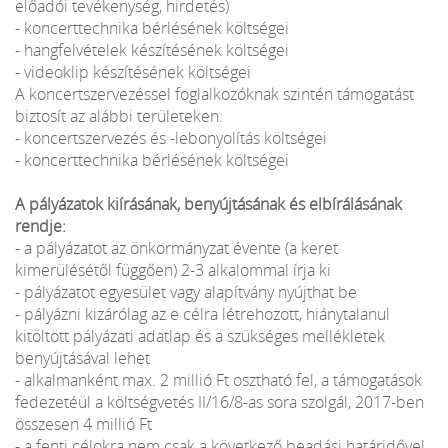
előadói tevékenység, hirdetés)
- koncerttechnika bérlésének költségei
- hangfelvételek készítésének költségei
- videoklip készítésének költségei
A koncertszervezéssel foglalkozóknak szintén támogatást
biztosít az alábbi területeken:
- koncertszervezés és -lebonyolítás költségei
- koncerttechnika bérlésének költségei
A pályázatok kiírásának, benyújtásának és elbírálásának
rendje:
- a pályázatot az önkormányzat évente (a keret
kimerülésétől függően) 2-3 alkalommal írja ki
- pályázatot egyesület vagy alapítvány nyújthat be
- pályázni kizárólag az e célra létrehozott, hiánytalanul
kitöltött pályázati adatlap és a szükséges mellékletek
benyújtásával lehet
- alkalmanként max. 2 millió Ft osztható fel, a támogatások
fedezetéül a költségvetés II/16/8-as sora szolgál, 2017-ben
összesen 4 millió Ft
- a fenti célokra nem csak a következő beadási határidővel