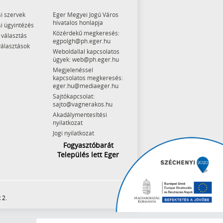
i szervek
Eger Megyei Jogú Város
hivatalos honlapja
i ügyintézés
Közérdekű megkeresés:
 választás
egpolgh@ph.eger.hu
választások
Weboldallal kapcsolatos
ügyek: web@ph.eger.hu
Megjelenéssel
kapcsolatos megkeresés:
eger.hu@mediaeger.hu
Sajtókapcsolat:
sajto@vagnerakos.hu
Akadálymentesítési
nyilatkozat
Jogi nyilatkozat
Fogyasztóbarát
Település lett Eger
 2.