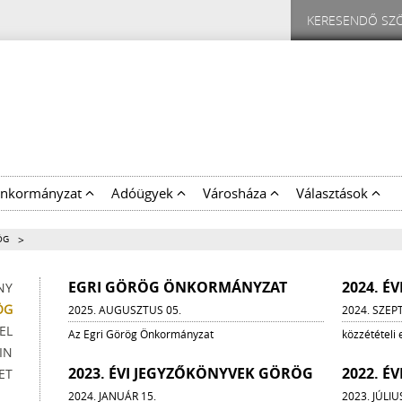
nkormányzat
Adóügyek
Városháza
Választások
>
ÖG
EGRI GÖRÖG ÖNKORMÁNYZAT
2024. É
NY
ÖG
2025. AUGUSZTUS 05.
2024. SZEP
EL
Az Egri Görög Önkormányzat
közzétételi
IN
2023. ÉVI JEGYZŐKÖNYVEK GÖRÖG
2022. É
ET
2024. JANUÁR 15.
2023. JÚLIU