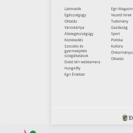
Látnivalók
Egri Magazin
Egészségügy
Vezető hírek
Oktatás
Tudomány
Városkártya
Gazdaság
Állategészségügy
Sport
Közlekedés
Politika
Szociális és
Kultúra
gyermekjóléti
Önkormányz
szolgáltatások
Oktatás
Dobó téri webkamera
HungAIRy
Egri Értéktár