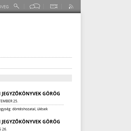
VI JEGYZŐKÖNYVEK GÖRÖG
TEMBER 25.
 egység: döntéshozatal, ülések
VI JEGYZŐKÖNYVEK GÖRÖG
S 26.