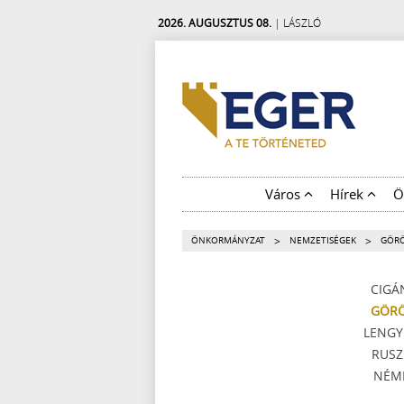
2026. AUGUSZTUS 08.
| LÁSZLÓ
Város
Hírek
Ö
>
>
ÖNKORMÁNYZAT
NEMZETISÉGEK
GÖR
CIGÁ
GÖR
LENGY
RUSZ
NÉM