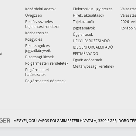
Közérdekű adatok
Elektronikus ügyintézés
Választás
Üvegzseb
Hírek, aktualitások
Választás
Belső visszaélés-
Tájékoztatók
2026. évi
bejelentési rendszer
Jogszabályok
Korábbi 
Közbeszerzés
Ügyleírások
Közgyűlés
HELYI IPARŰZÉSI ADÓ
Bizottságok és
IDEGENFORGALMI ADÓ
jegyzőkönyveik
at
ÉPÍTMÉNYADÓ
Bizottsági ülések
Egyéb adónemek
Polgármesteri rendeletek
Méltányossági kérelmek
Polgármesteri
határozatok
Polgármesteri döntések
MEGYEI JOGÚ VÁROS POLGÁRMESTERI HIVATALA, 3300 EGER, DOBÓ TÉR