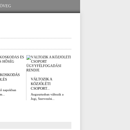
I. FOKÚ
ÚTÉ
KOSKODÁS
VÍZKORLÁTOZÁS
(AUG
VÁLTOZIK A
ÖLÉS
EGER...
Az el
KÖZJÓLÉTI
legna
Eger Megyei Jogú Város
CSOPORT...
ző napokban
Polgármestere, a...
m...
Augusztusban változik a
Jogi, Szervezési...