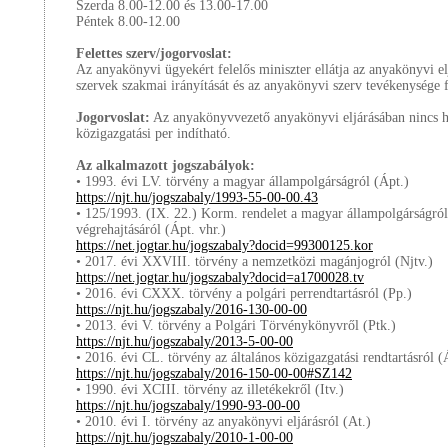
Szerda 8.00-12.00 és 13.00-17.00
Péntek 8.00-12.00
Felettes szerv/jogorvoslat:
Az anyakönyvi ügyekért felelős miniszter ellátja az anyakönyvi elj
szervek szakmai irányítását és az anyakönyvi szerv tevékenysége f
Jogorvoslat:
Az anyakönyvvezető anyakönyvi eljárásában nincs he
közigazgatási per indítható.
Az alkalmazott jogszabályok:
• 1993. évi LV. törvény a magyar állampolgárságról (Ápt.)
https://njt.hu/jogszabaly/1993-55-00-00.43
• 125/1993. (IX. 22.) Korm. rendelet a magyar állampolgárságról
végrehajtásáról (Ápt. vhr.)
https://net.jogtar.hu/jogszabaly?docid=99300125.kor
• 2017. évi XXVIII. törvény a nemzetközi magánjogról (Njtv.)
https://net.jogtar.hu/jogszabaly?docid=a1700028.tv
• 2016. évi CXXX. törvény a polgári perrendtartásról (Pp.)
https://njt.hu/jogszabaly/2016-130-00-00
• 2013. évi V. törvény a Polgári Törvénykönyvről (Ptk.)
https://njt.hu/jogszabaly/2013-5-00-00
• 2016. évi CL. törvény az általános közigazgatási rendtartásról (
https://njt.hu/jogszabaly/2016-150-00-00#SZ142
• 1990. évi XCIII. törvény az illetékekről (Itv.)
https://njt.hu/jogszabaly/1990-93-00-00
• 2010. évi I. törvény az anyakönyvi eljárásról (At.)
https://njt.hu/jogszabaly/2010-1-00-00