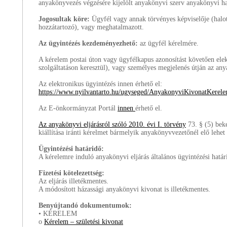
anyakönyvezés végzésére kijelölt anyakönyvi szerv anyakönyvi hat
Jogosultak köre:
Ügyfél vagy annak törvényes képviselője (halot
hozzátartozó), vagy meghatalmazott.
Az ügyintézés kezdeményezhető:
az ügyfél kérelmére.
A kérelem postai úton vagy ügyfélkapus azonosítást követően ele
szolgáltatáson keresztül), vagy személyes megjelenés útján az any
Az elektronikus ügyintézés innen érhető el:
https://www.nyilvantarto.hu/ugyseged/AnyakonyviKivonatKerele
Az E-önkormányzat Portál
innen
érhető el.
Az anyakönyvi eljárásról szóló 2010. évi I. törvény
73. § (5) bek
kiállítása iránti kérelmet bármelyik anyakönyvvezetőnél elő lehet t
Ügyintézési határidő:
A kérelemre induló anyakönyvi eljárás általános ügyintézési határ
Fizetési kötelezettség:
Az eljárás illetékmentes.
A módosított házassági anyakönyvi kivonat is illetékmentes.
Benyújtandó dokumentumok:
• KÉRELEM
o
Kérelem – születési kivonat