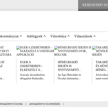
nkormányzat
Adóügyek
Városháza
Választások
ZAT
EGER A
HŐSÉGRIADÓ
TAKARÉ
AZ
ZSEBÜNKBEN –
IDEJÉN IS
ÉS HŰS
ELKÉSZÜLT A...
NYITVATARTÓ...
HŐSÉG...
A tavaly decemberben
Az Egri Bölcsődei és
A követke
k...
elfogadott Kulturális...
Óvodai Intézmény...
ismét extré
>
>
NYAKÖNYVI ÜGYEK
ANYAKÖNYVI ÜGYINTÉZÉS