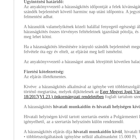
Ügyintézési határidő:
Az anyakönyvvezető a házasságkötés időpontját a felek kívánságát
szándék bejelentését követő harminc nap utáni időpontra. A jegyző
felmentést adhat.
A házasulók valamelyikének közeli halállal fenyegető egészségi ál
házasságkötés összes törvényes feltételeinek igazolását pótolja, é
meg lehet kötni.
Ha a házasságkötés létesítésére irányuló szándék bejelentését mege
felvétele óta egy év eltelt, az eljárást meg kell ismételni.
Az anyakönyvvezető a házasságot annak létrejöttét követően hala
Fizetési kötelezettség:
Az eljárás illetékmentes.
Kivéve: a házasságkötés alkalmával az igénybe vett többletszolgá
történő megtartása, melyek díjkötelesek az
Eger Megyei Jogú Vá
18/2017(VI.23.) önkormányzati rendeletében
foglalt tartalom szer
A házasságkötés
hivatali munkaidőn és hivatali helyiségen kívü
Hivatali helyiségen kívül tartott szertartás esetén a Polgármesteri
igényelhető, az a szertartás helyszínén külön rendezendő.
A házasságkötés eljárás díja
hivatali munkaidőn kívül
, hivatali
• többletszolgáltatások igénylése nélkül alkalmanként 15.000 Ft,