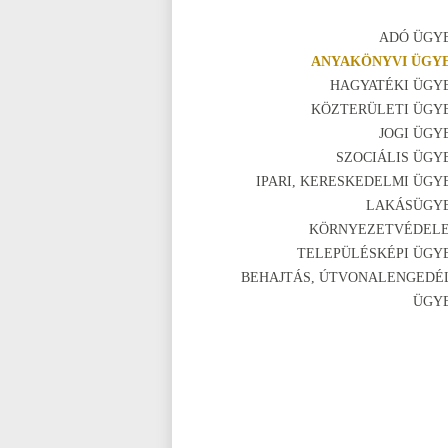
ADÓ ÜGY
ANYAKÖNYVI ÜGY
HAGYATÉKI ÜGY
KÖZTERÜLETI ÜGY
JOGI ÜGY
SZOCIÁLIS ÜGY
IPARI, KERESKEDELMI ÜGY
LAKÁSÜGY
KÖRNYEZETVÉDEL
TELEPÜLÉSKÉPI ÜGY
BEHAJTÁS, ÚTVONALENGEDÉ
ÜGY