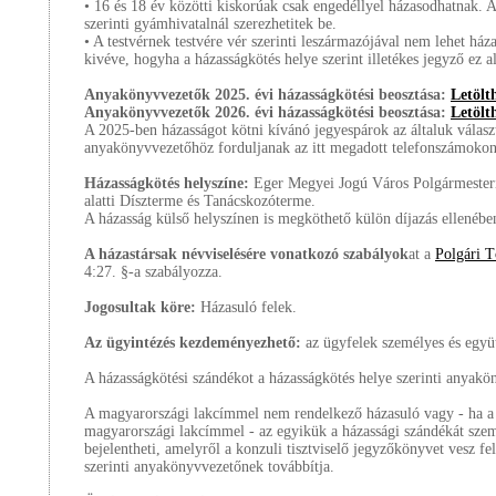
• 16 és 18 év közötti kiskorúak csak engedéllyel házasodhatnak. 
szerinti gyámhivatalnál szerezhetitek be.
• A testvérnek testvére vér szerinti leszármazójával nem lehet ház
kivéve, hogyha a házasságkötés helye szerint illetékes jegyző ez a
Anyakönyvvezetők 2025. évi házasságkötési beosztása:
Letöl
Anyakönyvvezetők 2026. évi házasságkötési beosztása:
Letöl
A 2025-ben házasságot kötni kívánó jegyespárok az általuk válasz
anyakönyvvezetőhöz forduljanak az itt megadott telefonszámokon
Házasságkötés helyszíne:
Eger Megyei Jogú Város Polgármesteri 
alatti Díszterme és Tanácskozóterme.
A házasság külső helyszínen is megköthető külön díjazás ellenébe
A házastársak névviselésére vonatkozó szabályok
at a
Polgári T
4:27. §-a szabályozza.
Jogosultak köre:
Házasuló felek.
Az ügyintézés kezdeményezhető:
az ügyfelek személyes és együt
A házasságkötési szándékot a házasságkötés helye szerinti anyakön
A magyarországi lakcímmel nem rendelkező házasuló vagy - ha a
magyarországi lakcímmel - az egyikük a házassági szándékát szemé
bejelentheti, amelyről a konzuli tisztviselő jegyzőkönyvet vesz fel
szerinti anyakönyvvezetőnek továbbítja.