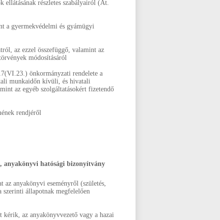
 ellátásának részletes szabályairól (At.
int a gyermekvédelmi és gyámügyi
tról, az ezzel összefüggő, valamint az
 törvények módosításáról
(VI.23.) önkormányzati rendelete a
tali munkaidőn kívüli, és hivatali
amint az egyéb szolgáltatásokért fizetendő
ének rendjéről
t), anyakönyvi hatósági bizonyítvány
at az anyakönyvi eseményről (születés,
a szerinti állapotnak megfelelően
át kérik, az anyakönyvvezető vagy a hazai