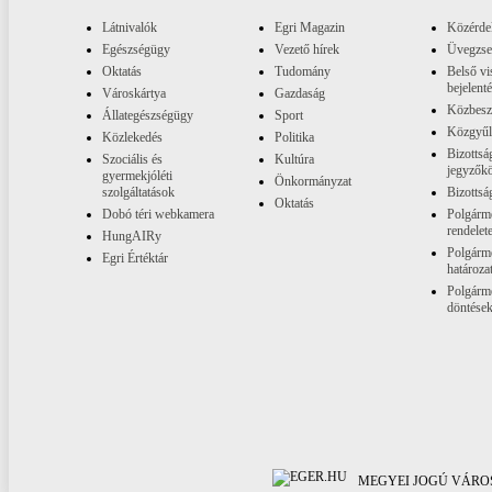
Látnivalók
Egri Magazin
Közérde
Egészségügy
Vezető hírek
Üvegzs
Oktatás
Tudomány
Belső vi
bejelent
Városkártya
Gazdaság
Közbesz
Állategészségügy
Sport
Közgyűl
Közlekedés
Politika
Bizottsá
Szociális és
Kultúra
jegyzők
gyermekjóléti
Önkormányzat
szolgáltatások
Bizottsá
Oktatás
Dobó téri webkamera
Polgárme
rendelet
HungAIRy
Polgárme
Egri Értéktár
határoza
Polgárme
döntése
MEGYEI JOGÚ VÁROS