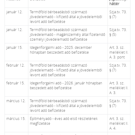
háttér
január 12.
Termőföld bérbeadásból származó
Szja.tv. 73.
jövedelemadó - kifizető által a jövedelemből
§ (7)
levont adó befizetése
január 12.
Termőföld bérbeadásból származó
Szja.tv. 73.
jövedelemadó - magánszemély által fizetendő
§ (5)
személyi jövedelemadó befizetése
január 15.
Idegenforgalmi adó - 2025. december
Art. 3. sz.
hónapban beszedett adó befizetése
melléklet II.
A. 3. pont
február 12.
Termőföld bérbeadásból származó
Szja.tv. 73.
jövedelemadó - kifizető által a jövedelemből
§ (7)
levont adó befizetése
február 15.
Idegenforgalmi adó - 2026. január hónapban
Art. 3. sz.
beszedett adó befizetése
melléklet II.
A. 3.
március 12.
Termőföld bérbeadásból származó
Szja.tv. 73.
jövedelemadó - kifizető által a jövedelemből
§ (7)
levont adó befizetése
március 15.
Építményadó - éves adó első részletének
Art. 3. sz.
megfizetése
melléklet II.
A. 4.