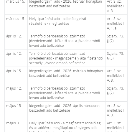
március 15.
Idegenforgalmi adó - 2026. február hónapban
Art. 3. sz.
beszedett adó befizetése
melléklet II.
A. 3.
március 15.
Helyi iparűzési adó - adóelőleg első
Art. 3. sz.
részletének megfizetése
melléklet II.
A. 1. a.
április 12.
Termőföld bérbeadásból származó
Szja.tv. 73.
jövedelemadó - kifizető által a jövedelemből
§ (7)
levont adó befizetése
április 12.
Termőföld bérbeadásból származó
Szja.tv. 73.
jövedelemadó - magánszemély által fizetendő
§ (5)
személyi jövedelemadó befizetése
április 15.
Idegenforgalmi adó - 2026. március hónapban
Art. 3. sz.
beszedett adó befizetése
melléklet II.
A. 3.
május 12.
Termőföld bérbeadásból származó
Szja.tv. 73.
jövedelemadó - kifizető által a jövedelemből
§ (7)
levont adó befizetése
május 15.
Idegenforgalmi adó - 2026. április hónapban
Art. 3. sz.
beszedett adó befizetése
melléklet II.
A. 3.
május 31.
Helyi iparűzési adó - a megfizetett adóelőleg
Art. 3. sz.
és az adóévre megállapított tényleges adó
melléklet II.