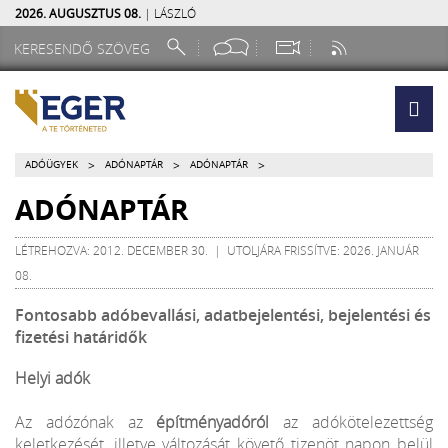
2026. AUGUSZTUS 08.
| LÁSZLÓ
>
>
>
ADÓÜGYEK
ADÓNAPTÁR
ADÓNAPTÁR
ADÓNAPTÁR
LÉTREHOZVA: 2012. DECEMBER 30. | UTOLJÁRA FRISSÍTVE: 2026. JANUÁR
08.
Fontosabb adóbevallási, adatbejelentési, bejelentési és
fizetési határidők
Helyi adók
Az adózónak az
építményadóról
az adókötelezettség
keletkezését, illetve változását követő tizenöt napon belül