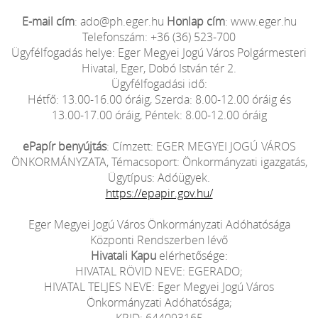
E-mail cím
: ado@ph.eger.hu
Honlap cím
: www.eger.hu
Telefonszám: +36 (36) 523-700
Ügyfélfogadás helye: Eger Megyei Jogú Város Polgármesteri
Hivatal, Eger, Dobó István tér 2.
Ügyfélfogadási idő:
Hétfő: 13.00-16.00 óráig, Szerda: 8.00-12.00 óráig és
13.00-17.00 óráig, Péntek: 8.00-12.00 óráig
ePapír benyújtás
: Címzett: EGER MEGYEI JOGÚ VÁROS
ÖNKORMÁNYZATA, Témacsoport: Önkormányzati igazgatás,
Ügytípus: Adóügyek.
https://epapir.gov.hu/
Eger Megyei Jogú Város Önkormányzati Adóhatósága
Központi Rendszerben lévő
Hivatali Kapu
elérhetősége:
HIVATAL RÖVID NEVE: EGERADO;
HIVATAL TELJES NEVE: Eger Megyei Jogú Város
Önkormányzati Adóhatósága;
KRID: 644093165