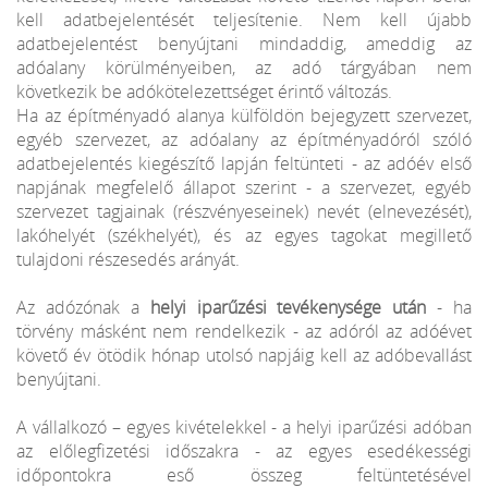
kell adatbejelentését teljesítenie. Nem kell újabb
adatbejelentést benyújtani mindaddig, ameddig az
adóalany körülményeiben, az adó tárgyában nem
következik be adókötelezettséget érintő változás.
Ha az építményadó alanya külföldön bejegyzett szervezet,
egyéb szervezet, az adóalany az építményadóról szóló
adatbejelentés kiegészítő lapján feltünteti - az adóév első
napjának megfelelő állapot szerint - a szervezet, egyéb
szervezet tagjainak (részvényeseinek) nevét (elnevezését),
lakóhelyét (székhelyét), és az egyes tagokat megillető
tulajdoni részesedés arányát.
Az adózónak a
helyi iparűzési tevékenysége után
- ha
törvény másként nem rendelkezik - az adóról az adóévet
követő év ötödik hónap utolsó napjáig kell az adóbevallást
benyújtani.
A vállalkozó – egyes kivételekkel - a helyi iparűzési adóban
az előlegfizetési időszakra - az egyes esedékességi
időpontokra eső összeg feltüntetésével