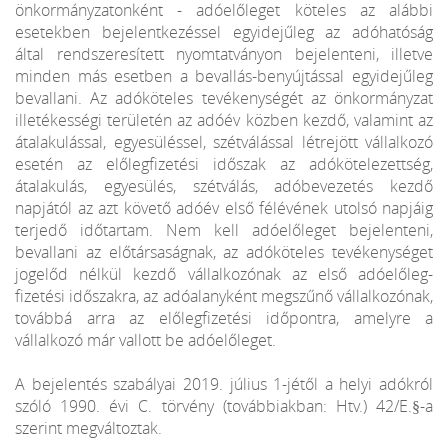
önkormányzatonként - adóelőleget köteles az alábbi
esetekben bejelentkezéssel egyidejűleg az adóhatóság
által rendszeresített nyomtatványon bejelenteni, illetve
minden más esetben a bevallás-benyújtással egyidejűleg
bevallani. Az adóköteles tevékenységét az önkormányzat
illetékességi területén az adóév közben kezdő, valamint az
átalakulással, egyesüléssel, szétválással létrejött vállalkozó
esetén az előlegfizetési időszak az adókötelezettség,
átalakulás, egyesülés, szétválás, adóbevezetés kezdő
napjától az azt követő adóév első félévének utolsó napjáig
terjedő időtartam. Nem kell adóelőleget bejelenteni,
bevallani az előtársaságnak, az adóköteles tevékenységet
jogelőd nélkül kezdő vállalkozónak az első adóelőleg-
fizetési időszakra, az adóalanyként megszűnő vállalkozónak,
továbbá arra az előlegfizetési időpontra, amelyre a
vállalkozó már vallott be adóelőleget.
A bejelentés szabályai 2019. július 1-jétől a helyi adókról
szóló 1990. évi C. törvény (továbbiakban: Htv.) 42/E.§-a
szerint megváltoztak.