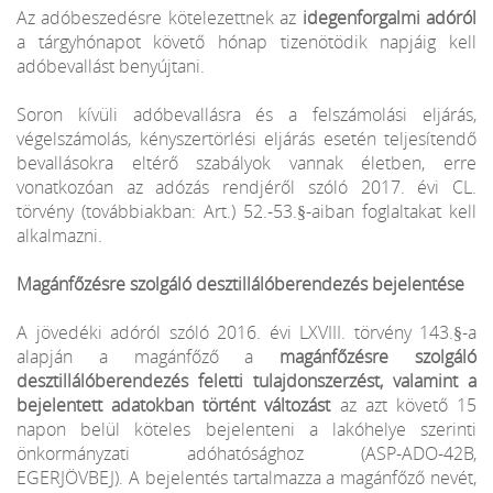
Az adóbeszedésre kötelezettnek az
idegenforgalmi adóról
a tárgyhónapot követő hónap tizenötödik napjáig kell
adóbevallást benyújtani.
Soron kívüli adóbevallásra és a felszámolási eljárás,
végelszámolás, kényszertörlési eljárás esetén teljesítendő
bevallásokra eltérő szabályok vannak életben, erre
vonatkozóan az adózás rendjéről szóló 2017. évi CL.
törvény (továbbiakban: Art.) 52.-53.§-aiban foglaltakat kell
alkalmazni.
Magánfőzésre szolgáló desztillálóberendezés bejelentése
A jövedéki adóról szóló 2016. évi LXVIII. törvény 143.§-a
alapján a magánfőző a
magánfőzésre szolgáló
desztillálóberendezés feletti tulajdonszerzést, valamint a
bejelentett adatokban történt változást
az azt követő 15
napon belül köteles bejelenteni a lakóhelye szerinti
önkormányzati adóhatósághoz (ASP-ADO-42B,
EGERJÖVBEJ). A bejelentés tartalmazza a magánfőző nevét,