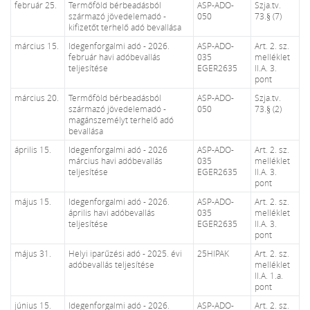
február 25.
Termőföld bérbeadásból
ASP-ADO-
Szja.tv.
származó jövedelemadó -
050
73.§ (7)
kifizetőt terhelő adó bevallása
március 15.
Idegenforgalmi adó - 2026.
ASP-ADO-
Art. 2. sz.
február havi adóbevallás
035
melléklet
teljesítése
EGER2635
II.A. 3.
pont
március 20.
Termőföld bérbeadásból
ASP-ADO-
Szja.tv.
származó jövedelemadó -
050
73.§ (2)
magánszemélyt terhelő adó
bevallása
április 15.
Idegenforgalmi adó - 2026
ASP-ADO-
Art. 2. sz.
március havi adóbevallás
035
melléklet
teljesítése
EGER2635
II.A. 3.
pont
május 15.
Idegenforgalmi adó - 2026.
ASP-ADO-
Art. 2. sz.
április havi adóbevallás
035
melléklet
teljesítése
EGER2635
II.A. 3.
pont
május 31.
Helyi iparűzési adó - 2025. évi
25HIPAK
Art. 2. sz.
adóbevallás teljesítése
melléklet
II.A. 1.a.
pont
június 15.
Idegenforgalmi adó - 2026.
ASP-ADO-
Art. 2. sz.