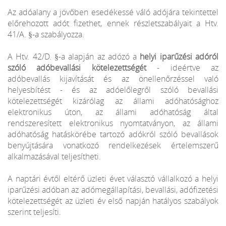
Az adóalany a jövőben esedékessé váló adójára tekintettel
előrehozott adót fizethet, ennek részletszabályait a Htv.
41/A. §-a szabályozza.
A Htv. 42/D. §-a alapján az adózó a
helyi iparűzési adóról
szóló adóbevallási kötelezettségét
- ideértve az
adóbevallás kijavítását és az önellenőrzéssel való
helyesbítést - és az adóelőlegről szóló bevallási
kötelezettségét kizárólag az állami adóhatósághoz
elektronikus úton, az állami adóhatóság által
rendszeresített elektronikus nyomtatványon, az állami
adóhatóság hatáskörébe tartozó adókról szóló bevallások
benyújtására vonatkozó rendelkezések értelemszerű
alkalmazásával teljesítheti.
A naptári évtől eltérő üzleti évet választó vállalkozó a helyi
iparűzési adóban az adómegállapítási, bevallási, adófizetési
kötelezettségét az üzleti év első napján hatályos szabályok
szerint teljesíti.