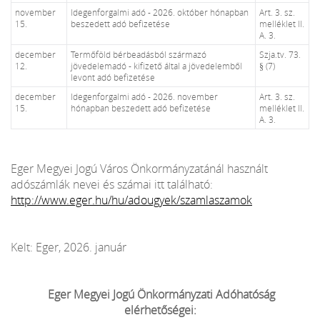
november
Idegenforgalmi adó - 2026. október hónapban
Art. 3. sz.
15.
beszedett adó befizetése
melléklet II.
A. 3.
december
Termőföld bérbeadásból származó
Szja.tv. 73.
12.
jövedelemadó - kifizető által a jövedelemből
§ (7)
levont adó befizetése
december
Idegenforgalmi adó - 2026. november
Art. 3. sz.
15.
hónapban beszedett adó befizetése
melléklet II.
A. 3.
Eger Megyei Jogú Város Önkormányzatánál használt
adószámlák nevei és számai itt található:
http://www.eger.hu/hu/adougyek/szamlaszamok
Kelt: Eger, 2026. január
Eger Megyei Jogú Önkormányzati Adóhatóság
elérhetőségei: