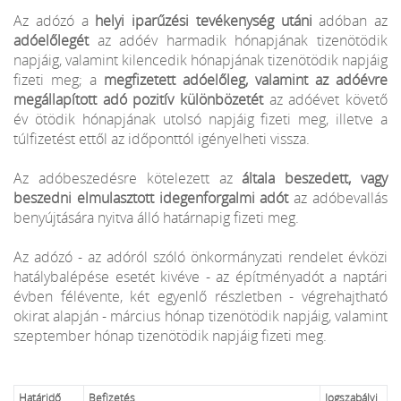
Az adózó a
helyi iparűzési tevékenység utáni
adóban az
adóelőlegét
az adóév harmadik hónapjának tizenötödik
napjáig, valamint kilencedik hónapjának tizenötödik napjáig
fizeti meg; a
megfizetett adóelőleg, valamint az adóévre
megállapított adó pozitív különbözetét
az adóévet követő
év ötödik hónapjának utolsó napjáig fizeti meg, illetve a
túlfizetést ettől az időponttól igényelheti vissza.
Az adóbeszedésre kötelezett az
általa beszedett, vagy
beszedni elmulasztott idegenforgalmi adót
az adóbevallás
benyújtására nyitva álló határnapig fizeti meg.
Az adózó - az adóról szóló önkormányzati rendelet évközi
hatálybalépése esetét kivéve - az építményadót a naptári
évben félévente, két egyenlő részletben - végrehajtható
okirat alapján - március hónap tizenötödik napjáig, valamint
szeptember hónap tizenötödik napjáig fizeti meg.
Határidő
Befizetés
Jogszabályi