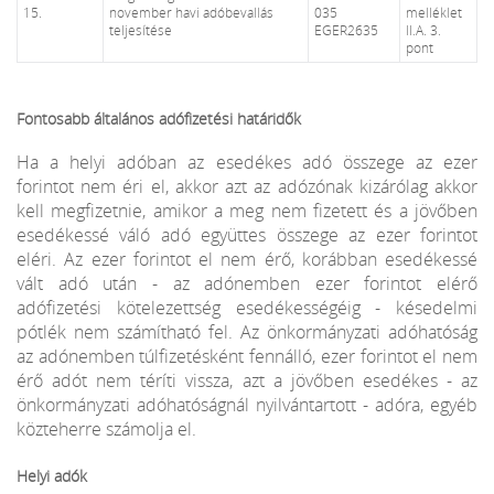
15.
november havi adóbevallás
035
melléklet
teljesítése
EGER2635
II.A. 3.
pont
Fontosabb általános adófizetési határidők
Ha a helyi adóban az esedékes adó összege az ezer
forintot nem éri el, akkor azt az adózónak kizárólag akkor
kell megfizetnie, amikor a meg nem fizetett és a jövőben
esedékessé váló adó együttes összege az ezer forintot
eléri. Az ezer forintot el nem érő, korábban esedékessé
vált adó után - az adónemben ezer forintot elérő
adófizetési kötelezettség esedékességéig - késedelmi
pótlék nem számítható fel. Az önkormányzati adóhatóság
az adónemben túlfizetésként fennálló, ezer forintot el nem
érő adót nem téríti vissza, azt a jövőben esedékes - az
önkormányzati adóhatóságnál nyilvántartott - adóra, egyéb
közteherre számolja el.
Helyi adók