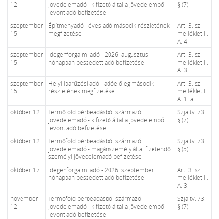
12.
jövedelemadó - kifizető által a jövedelemből
§ (7)
levont adó befizetése
szeptember
Építményadó - éves adó második részletének
Art. 3. sz.
15.
megfizetése
melléklet II.
A. 4.
szeptember
Idegenforgalmi adó - 2026. augusztus
Art. 3. sz.
15.
hónapban beszedett adó befizetése
melléklet II.
A. 3.
szeptember
Helyi iparűzési adó - adóelőleg második
Art. 3. sz.
15.
részletének megfizetése
melléklet II.
A. 1. a.
október 12.
Termőföld bérbeadásból származó
Szja.tv. 73.
jövedelemadó - kifizető által a jövedelemből
§ (7)
levont adó befizetése
október 12.
Termőföld bérbeadásból származó
Szja.tv. 73.
jövedelemadó - magánszemély által fizetendő
§ (5)
személyi jövedelemadó befizetése
október 17.
Idegenforgalmi adó - 2026. szeptember
Art. 3. sz.
hónapban beszedett adó befizetése
melléklet II.
A. 3.
november
Termőföld bérbeadásból származó
Szja.tv. 73.
12.
jövedelemadó - kifizető által a jövedelemből
§ (7)
levont adó befizetése