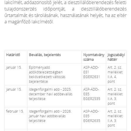
lakcímét, adóazonosító jelét, a desztillálóberendezés feletti
tulajdonszerzés időpontját, a desztillálóberendezés
űrtartalmát és tárolásának, használatának helyét, ha az eltér
a magánfőző lakcímétől.
Határidő
Bevallás, bejelentés
Nyomtatvány
Jogszabályi
száma
háttér
január 15.
Építményadó
ASP-ADO-
Art. 2. sz.
adókötelezettségben
031
melléklet
bekövetkezett változás
EGER2631
II.A. 4.
bejelentése
pont
január 15.
Idegenforgalmi adó - 2025.
ASP-ADO-
Art. 2. sz.
december havi adóbevallás
035
melléklet
teljesítése
EGER2535
II.A. 3.
pont
február 15.
Idegenforgalmi adó - 2026.
ASP-ADO-
Art. 2. sz.
január havi adóbevallás
035
melléklet
teljesítése
EGER2635
II.A. 3.
pont