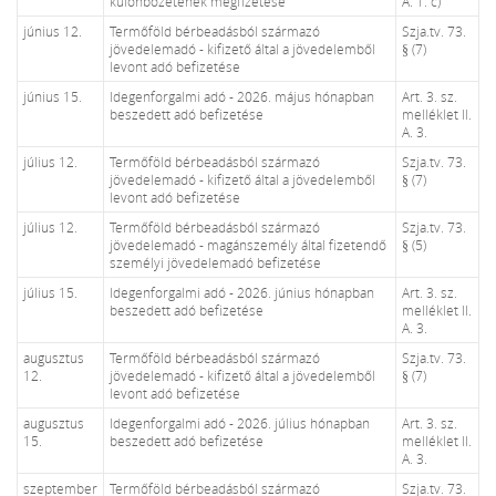
különbözetének megfizetése
A. 1. c)
június 12.
Termőföld bérbeadásból származó
Szja.tv. 73.
jövedelemadó - kifizető által a jövedelemből
§ (7)
levont adó befizetése
június 15.
Idegenforgalmi adó - 2026. május hónapban
Art. 3. sz.
beszedett adó befizetése
melléklet II.
A. 3.
július 12.
Termőföld bérbeadásból származó
Szja.tv. 73.
jövedelemadó - kifizető által a jövedelemből
§ (7)
levont adó befizetése
július 12.
Termőföld bérbeadásból származó
Szja.tv. 73.
jövedelemadó - magánszemély által fizetendő
§ (5)
személyi jövedelemadó befizetése
július 15.
Idegenforgalmi adó - 2026. június hónapban
Art. 3. sz.
beszedett adó befizetése
melléklet II.
A. 3.
augusztus
Termőföld bérbeadásból származó
Szja.tv. 73.
12.
jövedelemadó - kifizető által a jövedelemből
§ (7)
levont adó befizetése
augusztus
Idegenforgalmi adó - 2026. július hónapban
Art. 3. sz.
15.
beszedett adó befizetése
melléklet II.
A. 3.
szeptember
Termőföld bérbeadásból származó
Szja.tv. 73.