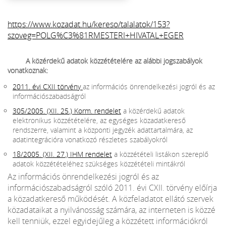
https://www.kozadat.hu/kereso/talalatok/153?
szoveg=POLG%C3%81RMESTERI+HIVATAL+EGER
A közérdekű adatok közzétételére az alábbi jogszabályok
vonatkoznak:
2011. évi CXII törvény
az információs önrendelkezési jogról és az
információszabadságról
305/2005. (XII. 25.) Korm. rendelet
a közérdekű adatok
elektronikus közzétételére, az egységes közadatkereső
rendszerre, valamint a központi jegyzék adattartalmára, az
adatintegrációra vonatkozó részletes szabályokról
18/2005. (XII. 27.) IHM rendelet
a közzétételi listákon szereplő
adatok közzétételéhez szükséges közzétételi mintákról
Az információs önrendelkezési jogról és az
információszabadságról szóló 2011. évi CXII. törvény előírja
a közadatkereső működését. A közfeladatot ellátó szervek
közadataikat a nyilvánosság számára, az interneten is közzé
kell tenniük, ezzel egyidejűleg a közzétett információkról