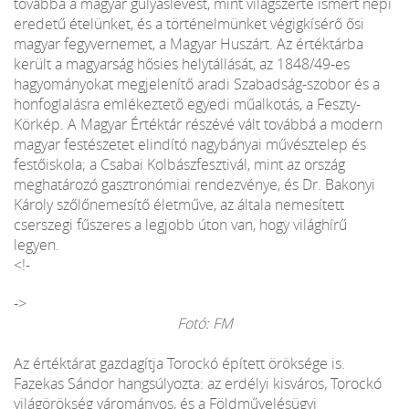
továbbá a magyar gulyáslevest, mint világszerte ismert népi
eredetű ételünket, és a történelmünket végigkísérő ősi
magyar fegyvernemet, a Magyar Huszárt. Az értéktárba
került a magyarság hősies helytállását, az 1848/49-es
hagyományokat megjelenítő aradi Szabadság-szobor és a
honfoglalásra emlékeztető egyedi műalkotás, a Feszty-
Körkép. A Magyar Értéktár részévé vált továbbá a modern
magyar festészetet elindító nagybányai művésztelep és
festőiskola; a Csabai Kolbászfesztivál, mint az ország
meghatározó gasztronómiai rendezvénye, és Dr. Bakonyi
Károly szőlőnemesítő életműve, az általa nemesített
cserszegi fűszeres a legjobb úton van, hogy világhírű
legyen.
<!-
->
Fotó: FM
Az értéktárat gazdagítja Torockó épített öröksége is.
Fazekas Sándor hangsúlyozta: az erdélyi kisváros, Torockó
világörökség várományos, és a Földművelésügyi