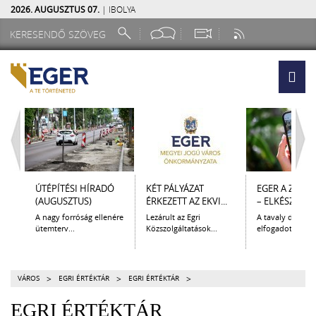
2026. AUGUSZTUS 07.
| IBOLYA
ÚTÉPÍTÉSI HÍRADÓ
KÉT PÁLYÁZAT
EGER A ZSEB
(AUGUSZTUS)
ÉRKEZETT AZ EKVI...
– ELKÉSZÜLT A.
A nagy forróság ellenére
Lezárult az Egri
A tavaly decem
ütemterv...
Közszolgáltatások...
elfogadott Kultur
>
>
>
VÁROS
EGRI ÉRTÉKTÁR
EGRI ÉRTÉKTÁR
EGRI ÉRTÉKTÁR