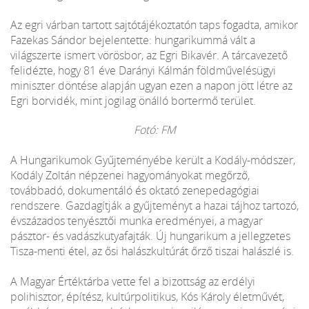
Az egri várban tartott sajtótájékoztatón taps fogadta, amikor
Fazekas Sándor bejelentette: hungarikummá vált a
világszerte ismert vörösbor, az Egri Bikavér. A tárcavezető
felidézte, hogy 81 éve Darányi Kálmán földművelésügyi
miniszter döntése alapján ugyan ezen a napon jött létre az
Egri borvidék, mint jogilag önálló bortermő terület.
Fotó: FM
A Hungarikumok Gyűjteményébe került a Kodály-módszer,
Kodály Zoltán népzenei hagyományokat megőrző,
továbbadó, dokumentáló és oktató zenepedagógiai
rendszere. Gazdagítják a gyűjteményt a hazai tájhoz tartozó,
évszázados tenyésztői munka eredményei, a magyar
pásztor- és vadászkutyafajták. Új hungarikum a jellegzetes
Tisza-menti étel, az ősi halászkultúrát őrző tiszai halászlé is.
A Magyar Értéktárba vette fel a bizottság az erdélyi
polihisztor, építész, kultúrpolitikus, Kós Károly életművét,