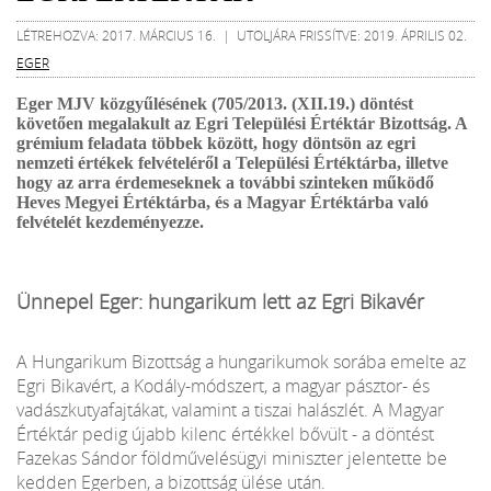
LÉTREHOZVA: 2017. MÁRCIUS 16. | UTOLJÁRA FRISSÍTVE: 2019. ÁPRILIS 02.
EGER
Eger MJV közgyűlésének (705/2013. (XII.19.) döntést
követően megalakult az Egri Települési Értéktár Bizottság. A
grémium feladata többek között, hogy döntsön az egri
nemzeti értékek felvételéről a Települési Értéktárba, illetve
hogy az arra érdemeseknek a további szinteken működő
Heves Megyei Értéktárba, és a Magyar Értéktárba való
felvételét kezdeményezze.
Ünnepel Eger: hungarikum lett az Egri Bikavér
A Hungarikum Bizottság a hungarikumok sorába emelte az
Egri Bikavért, a Kodály-módszert, a magyar pásztor- és
vadászkutyafajtákat, valamint a tiszai halászlét. A Magyar
Értéktár pedig újabb kilenc értékkel bővült - a döntést
Fazekas Sándor földművelésügyi miniszter jelentette be
kedden Egerben, a bizottság ülése után.