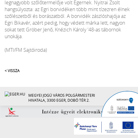
legnagyobb szőlőtermelője volt Egernek. Nyitrai Zsolt
hangsúlyozta: az Egri borvidéken több mint tízezren élnek
szőlészetből és borászatból. A borvidék zászlóshajója az
Egri Bikavér, azért pedig, hogy védett márka lett, nagyon
sokat tett Gröber Jenő, Knézich Károly '48-as tábornok
unokája.
(MTI/FM Sajtóiroda)
< VISSZA
MEGYEI JOGÚ VÁROS POLGÁRMESTERI
HIVATALA, 3300 EGER, DOBÓ TÉR 2.