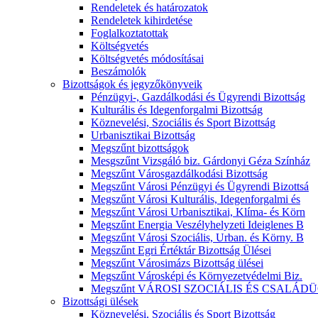
Rendeletek és határozatok
Rendeletek kihirdetése
Foglalkoztatottak
Költségvetés
Költségvetés módosításai
Beszámolók
Bizottságok és jegyzőkönyveik
Pénzügyi-, Gazdálkodási és Ügyrendi Bizottság
Kulturális és Idegenforgalmi Bizottság
Köznevelési, Szociális és Sport Bizottság
Urbanisztikai Bizottság
Megszűnt bizottságok
Mesgszűnt Vizsgáló biz. Gárdonyi Géza Színház
Megszűnt Városgazdálkodási Bizottság
Megszűnt Városi Pénzügyi és Ügyrendi Bizottsá
Megszűnt Városi Kulturális, Idegenforgalmi és
Megszűnt Városi Urbanisztikai, Klíma- és Körn
Megszűnt Energia Veszélyhelyzeti Ideiglenes B
Megszűnt Városi Szociális, Urban. és Körny. B
Megszűnt Egri Értéktár Bizottság Ülései
Megszűnt Városimázs Bizottság ülései
Megszűnt Városképi és Környezetvédelmi Biz.
Megszűnt VÁROSI SZOCIÁLIS ÉS CSALÁDÜ
Bizottsági ülések
Köznevelési, Szociális és Sport Bizottság