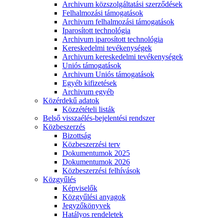
Archivum közszolgáltatási szerződések
Felhalmozási támogatások
Archivum felhalmozási támogatások
Iparosított technológia
Archivum iparosított technológia
Kereskedelmi tevékenységek
Archivum kereskedelmi tevékenységek
Uniós támogatások
Archivum Uniós támogatások
Egyéb kifizetések
Archivum egyéb
Közérdekű adatok
Közzétételi listák
Belső visszaélés-bejelentési rendszer
Közbeszerzés
Bizottság
Közbeszerzési terv
Dokumentumok 2025
Dokumentumok 2026
Közbeszerzési felhívások
Közgyűlés
Képviselők
Közgyűlési anyagok
Jegyzőkönyvek
Hatályos rendeletek