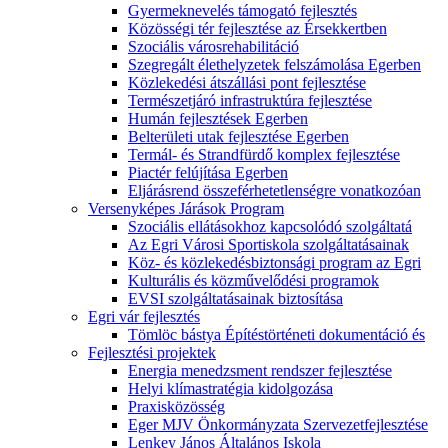
Gyermeknevelés támogató fejlesztés
Közösségi tér fejlesztése az Érsekkertben
Szociális városrehabilitáció
Szegregált élethelyzetek felszámolása Egerben
Közlekedési átszállási pont fejlesztése
Természetjáró infrastruktúra fejlesztése
Humán fejlesztések Egerben
Belterületi utak fejlesztése Egerben
Termál- és Strandfürdő komplex fejlesztése
Piactér felújítása Egerben
Eljárásrend összeférhetetlenségre vonatkozóan
Versenyképes Járások Program
Szociális ellátásokhoz kapcsolódó szolgáltatá
Az Egri Városi Sportiskola szolgáltatásainak
Köz- és közlekedésbiztonsági program az Egri
Kulturális és közművelődési programok
EVSI szolgáltatásainak biztosítása
Egri vár fejlesztés
Tömlöc bástya Építéstörténeti dokumentáció és
Fejlesztési projektek
Energia menedzsment rendszer fejlesztése
Helyi klímastratégia kidolgozása
Praxisközösség
Eger MJV Önkormányzata Szervezetfejlesztése
Lenkey János Általános Iskola