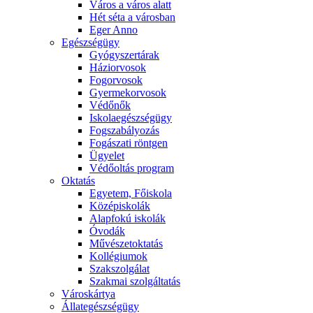
Város a város alatt
Hét séta a városban
Eger Anno
Egészségügy
Gyógyszertárak
Háziorvosok
Fogorvosok
Gyermekorvosok
Védőnők
Iskolaegészségügy
Fogszabályozás
Fogászati röntgen
Ügyelet
Védőoltás program
Oktatás
Egyetem, Főiskola
Középiskolák
Alapfokú iskolák
Óvodák
Művészetoktatás
Kollégiumok
Szakszolgálat
Szakmai szolgáltatás
Városkártya
Állategészségügy