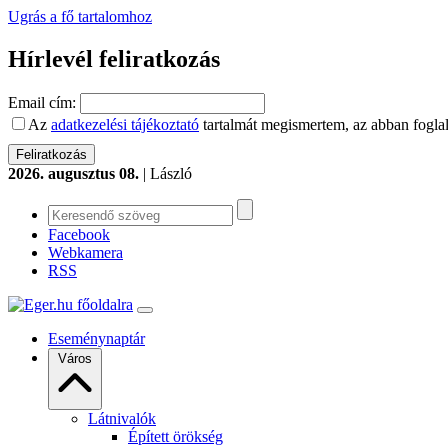
Ugrás a fő tartalomhoz
Hírlevél feliratkozás
Email cím:
Az
adatkezelési tájékoztató
tartalmát megismertem, az abban foglal
2026. augusztus 08.
| László
Facebook
Webkamera
RSS
Eseménynaptár
Város
Látnivalók
Épített örökség