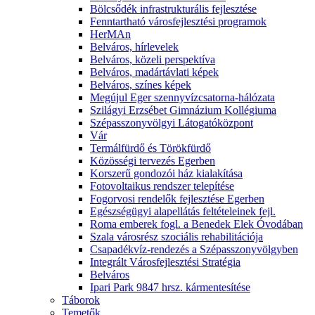
Bölcsődék infrastrukturális fejlesztése
Fenntartható városfejlesztési programok
HerMAn
Belváros, hírlevelek
Belváros, közeli perspektíva
Belváros, madártávlati képek
Belváros, színes képek
Megújul Eger szennyvízcsatorna-hálózata
Szilágyi Erzsébet Gimnázium Kollégiuma
Szépasszonyvölgyi Látogatóközpont
Vár
Termálfürdő és Törökfürdő
Közösségi tervezés Egerben
Korszerű gondozói ház kialakítása
Fotovoltaikus rendszer telepítése
Fogorvosi rendelők fejlesztése Egerben
Egészségügyi alapellátás feltételeinek fejl.
Roma emberek fogl. a Benedek Elek Óvodában
Szala városrész szociális rehabilitációja
Csapadékvíz-rendezés a Szépasszonyvölgyben
Integrált Városfejlesztési Stratégia
Belváros
Ipari Park 9847 hrsz. kármentesítése
Táborok
Temetők