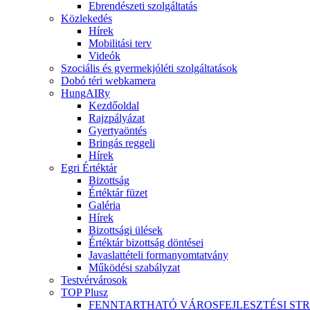
Ebrendészeti szolgáltatás
Közlekedés
Hírek
Mobilitási terv
Videók
Szociális és gyermekjóléti szolgáltatások
Dobó téri webkamera
HungAIRy
Kezdőoldal
Rajzpályázat
Gyertyaöntés
Bringás reggeli
Hírek
Egri Értéktár
Bizottság
Értéktár füzet
Galéria
Hírek
Bizottsági ülések
Értéktár bizottság döntései
Javaslattételi formanyomtatvány
Működési szabályzat
Testvérvárosok
TOP Plusz
FENNTARTHATÓ VÁROSFEJLESZTÉSI ST