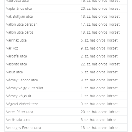
Vadrózsa utca
16. sz. háziorvosi körzet
Vajda János utca
20. sz. háziorvosi körzet
Vak Bottyán utca
18. sz. háziorvosi körzet
Vallon utca páratlan
17. sz. háziorvosi körzet
Vallon utca páros
13. sz. háziorvosi körzet
Vámház utca
6. sz. háziorvosi körzet
Vár köz
9. sz. háziorvosi körzet
Városfal utca
2. sz. háziorvosi körzet
Vasöntő utca
22. sz. háziorvosi körzet
Vasút utca
6. sz. háziorvosi körzet
Vécsey Sándor utca
9. sz. háziorvosi körzet
Vécsey völgy külterület
1. sz. háziorvosi körzet
Vécsey-völgy út
1. sz. háziorvosi körzet
Végvári Vitézek tere
9. sz. háziorvosi körzet
Veres Péter utca
20. sz. háziorvosi körzet
Verőszala utca
8. sz. háziorvosi körzet
Verseghy Ferenc utca
18. sz. háziorvosi körzet