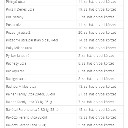
Pirittyó utca
11. sz. háziorvosi körzet
Pócsik Dénes utca
19. sz. háziorvosi körzet
Pori sétány
2. sz. háziorvosi körzet
Posta köz
11. sz. háziorvosi körzet
Pozsonyi utca 2.
20. sz. háziorvosi körzet
Pozsonyi utca páratlan oldal; 4-től
14. sz. háziorvosi körzet
Puky Miklós utca
10. sz. háziorvosi körzet
Pyrker János tér
2. sz. háziorvosi körzet
Ráchegy utca
8. sz. háziorvosi körzet
Ráckapu tér
8. sz. háziorvosi körzet
Rácliget utca
8. sz. háziorvosi körzet
Radnóti Miklós utca
18. sz. háziorvosi körzet
Rajner Károly utca 28-tól; 35-től
21. sz. háziorvosi körzet
Rajner Károly utca 33-ig; 26-ig
7. sz. háziorvosi körzet
Rákóczi Ferenc utca 2-30-ig; 53-tól
15. sz. háziorvosi körzet
Rákóczi Ferenc utca 32-től
13. sz. háziorvosi körzet
Rákóczi Ferenc utca 51-ig
5. sz. háziorvosi körzet