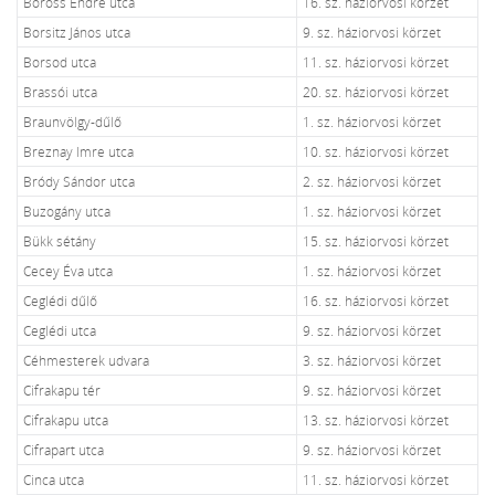
Boross Endre utca
16. sz. háziorvosi körzet
Borsitz János utca
9. sz. háziorvosi körzet
Borsod utca
11. sz. háziorvosi körzet
Brassói utca
20. sz. háziorvosi körzet
Braunvölgy-dűlő
1. sz. háziorvosi körzet
Breznay Imre utca
10. sz. háziorvosi körzet
Bródy Sándor utca
2. sz. háziorvosi körzet
Buzogány utca
1. sz. háziorvosi körzet
Bükk sétány
15. sz. háziorvosi körzet
Cecey Éva utca
1. sz. háziorvosi körzet
Ceglédi dűlő
16. sz. háziorvosi körzet
Ceglédi utca
9. sz. háziorvosi körzet
Céhmesterek udvara
3. sz. háziorvosi körzet
Cifrakapu tér
9. sz. háziorvosi körzet
Cifrakapu utca
13. sz. háziorvosi körzet
Cifrapart utca
9. sz. háziorvosi körzet
Cinca utca
11. sz. háziorvosi körzet