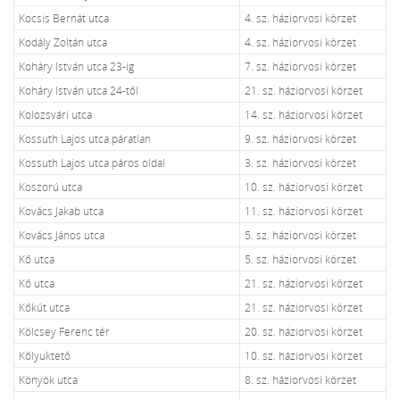
Kocsis Bernát utca
4. sz. háziorvosi körzet
Kodály Zoltán utca
4. sz. háziorvosi körzet
Koháry István utca 23-ig
7. sz. háziorvosi körzet
Koháry István utca 24-től
21. sz. háziorvosi körzet
Kolozsvári utca
14. sz. háziorvosi körzet
Kossuth Lajos utca páratlan
9. sz. háziorvosi körzet
Kossuth Lajos utca páros oldal
3. sz. háziorvosi körzet
Koszorú utca
10. sz. háziorvosi körzet
Kovács Jakab utca
11. sz. háziorvosi körzet
Kovács János utca
5. sz. háziorvosi körzet
Kő utca
5. sz. háziorvosi körzet
Kő utca
21. sz. háziorvosi körzet
Kőkút utca
21. sz. háziorvosi körzet
Kölcsey Ferenc tér
20. sz. háziorvosi körzet
Kőlyuktető
10. sz. háziorvosi körzet
Könyök utca
8. sz. háziorvosi körzet