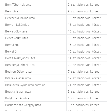
Bem Tábornok utca
2. sz. háziorvosi körzet
Bérc utca
9. sz. háziorvosi körzet
Bercsényi Miklós utca
18. sz. háziorvosi körzet
Berva I. Lakótelep
16. sz. háziorvosi körzet
Berva völgy tere
16. sz. háziorvosi körzet
Berva völgyi utca
16. sz. háziorvosi körzet
Bervai köz
16. sz. háziorvosi körzet
Bervai út
16. sz. háziorvosi körzet
Berze Nagy János utca
14. sz. háziorvosi körzet
Berzsenyi Dániel utca
20. sz. háziorvosi körzet
Bethlen Gábor utca
7. sz. háziorvosi körzet
Bitskey Aladár utca
19. sz. háziorvosi körzet
Blaskovits Gyula utca páratlan
21. sz. háziorvosi körzet
Bocskai István utca
5. sz. háziorvosi körzet
Bolyki Tamás utca
1. sz. háziorvosi körzet
Bornemissza Gergely utca
1. sz. háziorvosi körzet