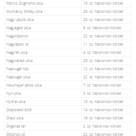
Móricz Zsigmond utca
18. sz. háziorvosi körzet
Munkácsy Mihály utca
20. sz. háziorvosi körzet
Nagy László utca
20. sz. háziorvosi körzet
Nagyeged utca
8. sz. háziorvosi körzet
Nagykőporos
22. sz. háziorvosi körzet
Nagylaposi út
11. sz. háziorvosi körzet
Nagyrét utca
4. sz. háziorvosi körzet
Nagyváradi utca
20. sz. háziorvosi körzet
Napsugár köz
12. sz. háziorvosi körzet
Napsugár utca
22. sz. háziorvosi körzet
Neumayer János utca
7. sz. háziorvosi körzet
Nyíl utca
5. sz. háziorvosi körzet
Nyitrai utca
10. sz. háziorvosi körzet
Olajostető dűlő
14. sz. háziorvosi körzet
Olasz utca
19. sz. háziorvosi körzet
Orgonás tér
2. sz. háziorvosi körzet
Ostorosi út
22. sz. háziorvosi körzet