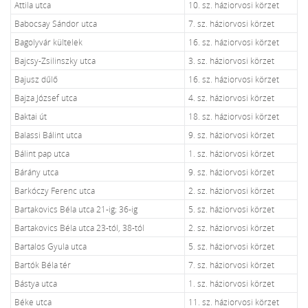
Attila utca
10. sz. háziorvosi körzet
Babocsay Sándor utca
7. sz. háziorvosi körzet
Bagolyvár kültelek
16. sz. háziorvosi körzet
Bajcsy-Zsilinszky utca
3. sz. háziorvosi körzet
Bajusz dűlő
16. sz. háziorvosi körzet
Bajza József utca
4. sz. háziorvosi körzet
Baktai út
18. sz. háziorvosi körzet
Balassi Bálint utca
9. sz. háziorvosi körzet
Bálint pap utca
1. sz. háziorvosi körzet
Bárány utca
9. sz. háziorvosi körzet
Barkóczy Ferenc utca
2. sz. háziorvosi körzet
Bartakovics Béla utca 21-ig; 36-ig
5. sz. háziorvosi körzet
Bartakovics Béla utca 23-tól, 38-tól
2. sz. háziorvosi körzet
Bartalos Gyula utca
5. sz. háziorvosi körzet
Bartók Béla tér
7. sz. háziorvosi körzet
Bástya utca
1. sz. háziorvosi körzet
Béke utca
11. sz. háziorvosi körzet