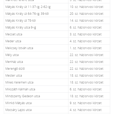
Mátyás Király út 11-37-ig; 2-62-ig
10. sz. háziorvosi körzet
Mátyás Király út 64-76-ig; 39-től
20. sz. háziorvosi körzet
Mátyás Király út 78-tól
14. sz. háziorvosi körzet
Mátyás Király utca 9-ig
6. sz. háziorvosi körzet
Mecset utca
3. sz. háziorvosi körzet
Meder utca
4. sz. háziorvosi körzet
Mekcsey István utca
1. sz. háziorvosi körzet
Mély utca
22. sz. háziorvosi körzet
Menház utca
22. sz. háziorvosi körzet
Merengő dűlő
22. sz. háziorvosi körzet
Mester utca
18. sz. háziorvosi körzet
Mikes Kelemen utca
18. sz. háziorvosi körzet
Mikszáth Kálmán utca
6. sz. háziorvosi körzet
Mindszenty Gedeon utca
18. sz. háziorvosi körzet
Mlinkó Mátyás utca
9. sz. háziorvosi körzet
Mocsáry Lajos utca
4. sz. háziorvosi körzet