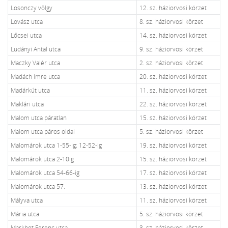
Losonczy völgy
12. sz. háziorvosi körzet
Lovász utca
8. sz. háziorvosi körzet
Lőcsei utca
14. sz. háziorvosi körzet
Ludányi Antal utca
9. sz. háziorvosi körzet
Maczky Valér utca
2. sz. háziorvosi körzet
Madách Imre utca
20. sz. háziorvosi körzet
Madárkút utca
11. sz. háziorvosi körzet
Maklári utca
22. sz. háziorvosi körzet
Malom utca páratlan
15. sz. háziorvosi körzet
Malom utca páros oldal
5. sz. háziorvosi körzet
Malomárok utca 1-55-ig; 12-52-ig
19. sz. háziorvosi körzet
Malomárok utca 2-10ig
15. sz. háziorvosi körzet
Malomárok utca 54-66-ig
17. sz. háziorvosi körzet
Malomárok utca 57.
13. sz. háziorvosi körzet
Mályva utca
11. sz. háziorvosi körzet
Mária utca
5. sz. háziorvosi körzet
Markhot Ferenc utca
3. sz. háziorvosi körzet