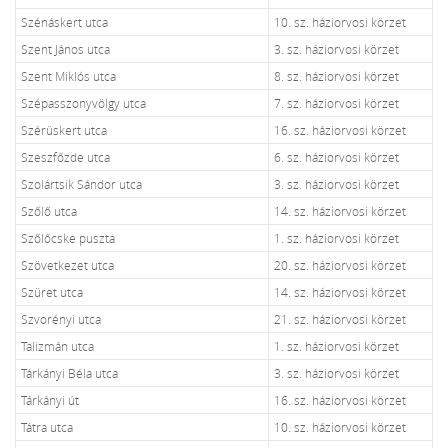
Szénáskert utca
10. sz. háziorvosi körzet
Szent János utca
3. sz. háziorvosi körzet
Szent Miklós utca
8. sz. háziorvosi körzet
Szépasszonyvölgy utca
7. sz. háziorvosi körzet
Szérüskert utca
16. sz. háziorvosi körzet
Szeszfőzde utca
6. sz. háziorvosi körzet
Szolártsik Sándor utca
3. sz. háziorvosi körzet
Szőlő utca
14. sz. háziorvosi körzet
Szőlőcske puszta
1. sz. háziorvosi körzet
Szövetkezet utca
20. sz. háziorvosi körzet
Szüret utca
14. sz. háziorvosi körzet
Szvorényi utca
21. sz. háziorvosi körzet
Talizmán utca
1. sz. háziorvosi körzet
Tárkányi Béla utca
3. sz. háziorvosi körzet
Tárkányi út
16. sz. háziorvosi körzet
Tátra utca
10. sz. háziorvosi körzet