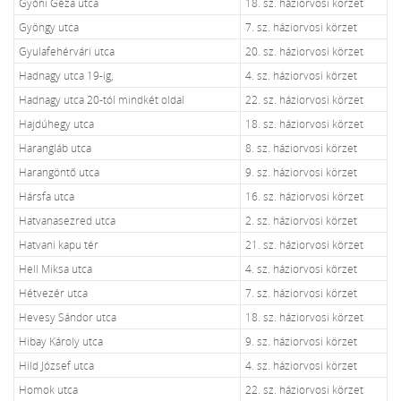
Gyóni Géza utca
18. sz. háziorvosi körzet
Gyöngy utca
7. sz. háziorvosi körzet
Gyulafehérvári utca
20. sz. háziorvosi körzet
Hadnagy utca 19-ig,
4. sz. háziorvosi körzet
Hadnagy utca 20-tól mindkét oldal
22. sz. háziorvosi körzet
Hajdúhegy utca
18. sz. háziorvosi körzet
Harangláb utca
8. sz. háziorvosi körzet
Harangöntő utca
9. sz. háziorvosi körzet
Hársfa utca
16. sz. háziorvosi körzet
Hatvanasezred utca
2. sz. háziorvosi körzet
Hatvani kapu tér
21. sz. háziorvosi körzet
Hell Miksa utca
4. sz. háziorvosi körzet
Hétvezér utca
7. sz. háziorvosi körzet
Hevesy Sándor utca
18. sz. háziorvosi körzet
Hibay Károly utca
9. sz. háziorvosi körzet
Hild József utca
4. sz. háziorvosi körzet
Homok utca
22. sz. háziorvosi körzet