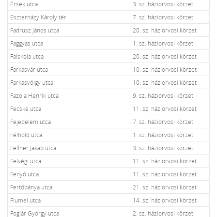
Érsek utca
3. sz. háziorvosi körzet
Eszterházy Károly tér
7. sz. háziorvosi körzet
Fadrusz János utca
20. sz. háziorvosi körzet
Faggyas utca
1. sz. háziorvosi körzet
Faiskola utca
20. sz. háziorvosi körzet
Farkasvár utca
10. sz. háziorvosi körzet
Farkasvölgy utca
10. sz. háziorvosi körzet
Fazola Henrik utca
9. sz. háziorvosi körzet
Fecske utca
11. sz. háziorvosi körzet
Fejedelem utca
7. sz. háziorvosi körzet
Félhold utca
1. sz. háziorvosi körzet
Fellner Jakab utca
3. sz. háziorvosi körzet
Felvégi utca
11. sz. háziorvosi körzet
Fenyő utca
11. sz. háziorvosi körzet
Fertőbánya utca
21. sz. háziorvosi körzet
Fiumei utca
14. sz. háziorvosi körzet
Foglár György utca
2. sz. háziorvosi körzet