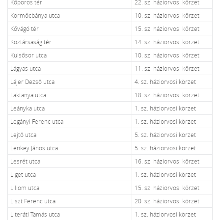
Kőporos tér
22. sz. háziorvosi körzet
Körmöcbánya utca
10. sz. háziorvosi körzet
Kővágó tér
15. sz. háziorvosi körzet
Köztársaság tér
14. sz. háziorvosi körzet
Külsősor utca
10. sz. háziorvosi körzet
Lágyas utca
11. sz. háziorvosi körzet
Lájer Dezső utca
4. sz. háziorvosi körzet
Laktanya utca
18. sz. háziorvosi körzet
Leányka utca
1. sz. háziorvosi körzet
Legányi Ferenc utca
1. sz. háziorvosi körzet
Lejtő utca
5. sz. háziorvosi körzet
Lenkey János utca
5. sz. háziorvosi körzet
Lesrét utca
16. sz. háziorvosi körzet
Liget utca
1. sz. háziorvosi körzet
Liliom utca
15. sz. háziorvosi körzet
Liszt Ferenc utca
20. sz. háziorvosi körzet
Literáti Tamás utca
1. sz. háziorvosi körzet