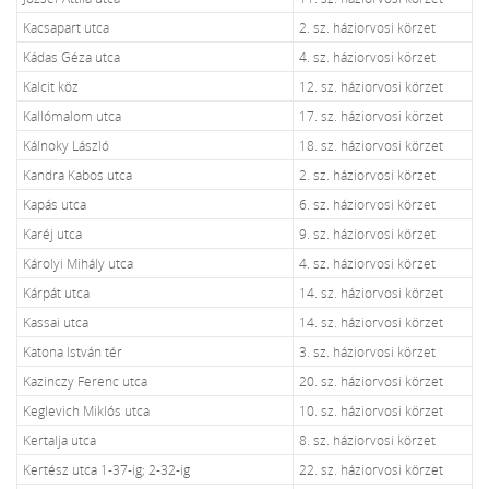
Kacsapart utca
2. sz. háziorvosi körzet
Kádas Géza utca
4. sz. háziorvosi körzet
Kalcit köz
12. sz. háziorvosi körzet
Kallómalom utca
17. sz. háziorvosi körzet
Kálnoky László
18. sz. háziorvosi körzet
Kandra Kabos utca
2. sz. háziorvosi körzet
Kapás utca
6. sz. háziorvosi körzet
Karéj utca
9. sz. háziorvosi körzet
Károlyi Mihály utca
4. sz. háziorvosi körzet
Kárpát utca
14. sz. háziorvosi körzet
Kassai utca
14. sz. háziorvosi körzet
Katona István tér
3. sz. háziorvosi körzet
Kazinczy Ferenc utca
20. sz. háziorvosi körzet
Keglevich Miklós utca
10. sz. háziorvosi körzet
Kertalja utca
8. sz. háziorvosi körzet
Kertész utca 1-37-ig; 2-32-ig
22. sz. háziorvosi körzet