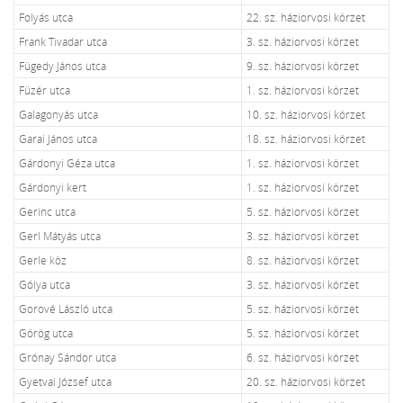
Folyás utca
22. sz. háziorvosi körzet
Frank Tivadar utca
3. sz. háziorvosi körzet
Fügedy János utca
9. sz. háziorvosi körzet
Füzér utca
1. sz. háziorvosi körzet
Galagonyás utca
10. sz. háziorvosi körzet
Garai János utca
18. sz. háziorvosi körzet
Gárdonyi Géza utca
1. sz. háziorvosi körzet
Gárdonyi kert
1. sz. háziorvosi körzet
Gerinc utca
5. sz. háziorvosi körzet
Gerl Mátyás utca
3. sz. háziorvosi körzet
Gerle köz
8. sz. háziorvosi körzet
Gólya utca
3. sz. háziorvosi körzet
Gorové László utca
5. sz. háziorvosi körzet
Görög utca
5. sz. háziorvosi körzet
Grónay Sándor utca
6. sz. háziorvosi körzet
Gyetvai József utca
20. sz. háziorvosi körzet