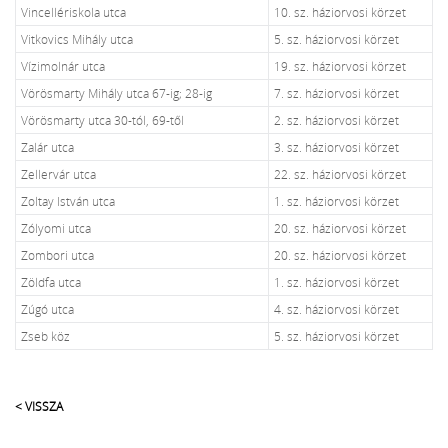
Vincellériskola utca
10. sz. háziorvosi körzet
Vitkovics Mihály utca
5. sz. háziorvosi körzet
Vízimolnár utca
19. sz. háziorvosi körzet
Vörösmarty Mihály utca 67-ig; 28-ig
7. sz. háziorvosi körzet
Vörösmarty utca 30-tól, 69-től
2. sz. háziorvosi körzet
Zalár utca
3. sz. háziorvosi körzet
Zellervár utca
22. sz. háziorvosi körzet
Zoltay István utca
1. sz. háziorvosi körzet
Zólyomi utca
20. sz. háziorvosi körzet
Zombori utca
20. sz. háziorvosi körzet
Zöldfa utca
1. sz. háziorvosi körzet
Zúgó utca
4. sz. háziorvosi körzet
Zseb köz
5. sz. háziorvosi körzet
< VISSZA