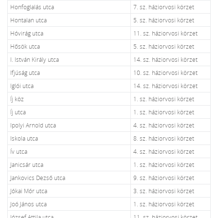
Honfoglalás utca
7. sz. háziorvosi körzet
Hontalan utca
5. sz. háziorvosi körzet
Hóvirág utca
11. sz. háziorvosi körzet
Hősök utca
5. sz. háziorvosi körzet
I. István Király utca
14. sz. háziorvosi körzet
Ifjúság utca
10. sz. háziorvosi körzet
Iglói utca
14. sz. háziorvosi körzet
Íj köz
1. sz. háziorvosi körzet
Íj utca
1. sz. háziorvosi körzet
Ipolyi Arnold utca
4. sz. háziorvosi körzet
Iskola utca
8. sz. háziorvosi körzet
Ív utca
4. sz. háziorvosi körzet
Janicsár utca
1. sz. háziorvosi körzet
Jankovics Dezső utca
9. sz. háziorvosi körzet
Jókai Mór utca
3. sz. háziorvosi körzet
Joó János utca
1. sz. háziorvosi körzet
József Attila utca
11. sz. háziorvosi körzet