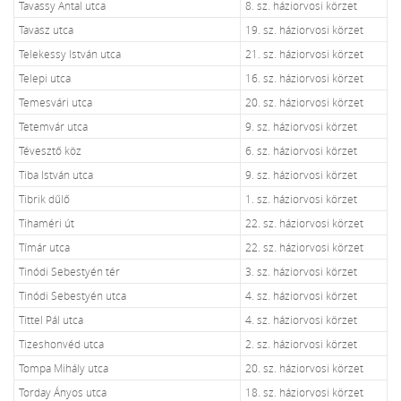
Tavassy Antal utca
8. sz. háziorvosi körzet
Tavasz utca
19. sz. háziorvosi körzet
Telekessy István utca
21. sz. háziorvosi körzet
Telepi utca
16. sz. háziorvosi körzet
Temesvári utca
20. sz. háziorvosi körzet
Tetemvár utca
9. sz. háziorvosi körzet
Tévesztő köz
6. sz. háziorvosi körzet
Tiba István utca
9. sz. háziorvosi körzet
Tibrik dűlő
1. sz. háziorvosi körzet
Tihaméri út
22. sz. háziorvosi körzet
Tímár utca
22. sz. háziorvosi körzet
Tinódi Sebestyén tér
3. sz. háziorvosi körzet
Tinódi Sebestyén utca
4. sz. háziorvosi körzet
Tittel Pál utca
4. sz. háziorvosi körzet
Tizeshonvéd utca
2. sz. háziorvosi körzet
Tompa Mihály utca
20. sz. háziorvosi körzet
Torday Ányos utca
18. sz. háziorvosi körzet