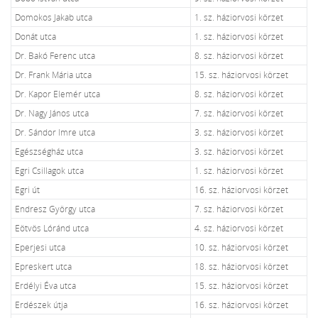
Domokos Jakab utca
1. sz. háziorvosi körzet
Donát utca
1. sz. háziorvosi körzet
Dr. Bakó Ferenc utca
8. sz. háziorvosi körzet
Dr. Frank Mária utca
15. sz. háziorvosi körzet
Dr. Kapor Elemér utca
8. sz. háziorvosi körzet
Dr. Nagy János utca
7. sz. háziorvosi körzet
Dr. Sándor Imre utca
3. sz. háziorvosi körzet
Egészségház utca
3. sz. háziorvosi körzet
Egri Csillagok utca
1. sz. háziorvosi körzet
Egri út
16. sz. háziorvosi körzet
Endresz György utca
7. sz. háziorvosi körzet
Eötvös Lóránd utca
4. sz. háziorvosi körzet
Eperjesi utca
10. sz. háziorvosi körzet
Epreskert utca
18. sz. háziorvosi körzet
Erdélyi Éva utca
15. sz. háziorvosi körzet
Erdészek útja
16. sz. háziorvosi körzet