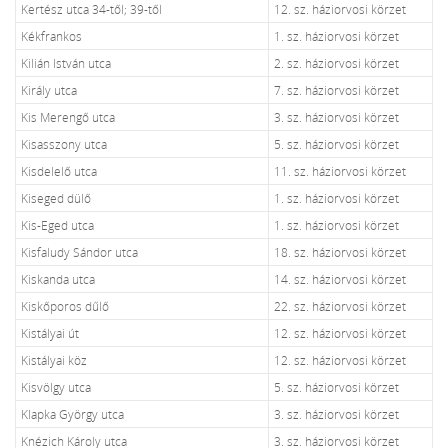
Kertész utca 34-től; 39-től
12. sz. háziorvosi körzet
Kékfrankos
1. sz. háziorvosi körzet
Kilián István utca
2. sz. háziorvosi körzet
Király utca
7. sz. háziorvosi körzet
Kis Merengő utca
3. sz. háziorvosi körzet
Kisasszony utca
5. sz. háziorvosi körzet
Kisdelelő utca
11. sz. háziorvosi körzet
Kiseged dülő
1. sz. háziorvosi körzet
Kis-Eged utca
1. sz. háziorvosi körzet
Kisfaludy Sándor utca
18. sz. háziorvosi körzet
Kiskanda utca
14. sz. háziorvosi körzet
Kiskőporos dűlő
22. sz. háziorvosi körzet
Kistályai út
12. sz. háziorvosi körzet
Kistályai köz
12. sz. háziorvosi körzet
Kisvölgy utca
5. sz. háziorvosi körzet
Klapka György utca
3. sz. háziorvosi körzet
Knézich Károly utca
3. sz. háziorvosi körzet