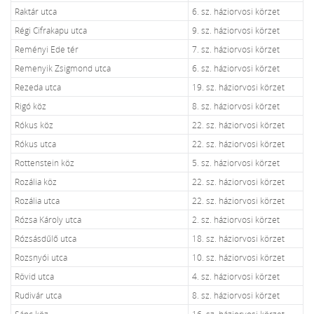
Raktár utca
6. sz. háziorvosi körzet
Régi Cifrakapu utca
9. sz. háziorvosi körzet
Reményi Ede tér
7. sz. háziorvosi körzet
Remenyik Zsigmond utca
6. sz. háziorvosi körzet
Rezeda utca
19. sz. háziorvosi körzet
Rigó köz
8. sz. háziorvosi körzet
Rókus köz
22. sz. háziorvosi körzet
Rókus utca
22. sz. háziorvosi körzet
Rottenstein köz
5. sz. háziorvosi körzet
Rozália köz
22. sz. háziorvosi körzet
Rozália utca
22. sz. háziorvosi körzet
Rózsa Károly utca
2. sz. háziorvosi körzet
Rózsásdűlő utca
18. sz. háziorvosi körzet
Rozsnyói utca
10. sz. háziorvosi körzet
Rövid utca
4. sz. háziorvosi körzet
Rudivár utca
8. sz. háziorvosi körzet
Sánc köz
16. sz. háziorvosi körzet