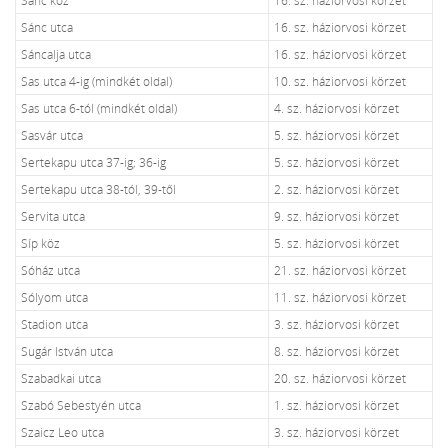
Sánc utca
16. sz. háziorvosi körzet
Sáncalja utca
16. sz. háziorvosi körzet
Sas utca 4-ig (mindkét oldal)
10. sz. háziorvosi körzet
Sas utca 6-tól (mindkét oldal)
4. sz. háziorvosi körzet
Sasvár utca
5. sz. háziorvosi körzet
Sertekapu utca 37-ig; 36-ig
5. sz. háziorvosi körzet
Sertekapu utca 38-tól, 39-től
2. sz. háziorvosi körzet
Servita utca
9. sz. háziorvosi körzet
Síp köz
5. sz. háziorvosi körzet
Sóház utca
21. sz. háziorvosi körzet
Sólyom utca
11. sz. háziorvosi körzet
Stadion utca
3. sz. háziorvosi körzet
Sugár István utca
8. sz. háziorvosi körzet
Szabadkai utca
20. sz. háziorvosi körzet
Szabó Sebestyén utca
1. sz. háziorvosi körzet
Szaicz Leo utca
3. sz. háziorvosi körzet