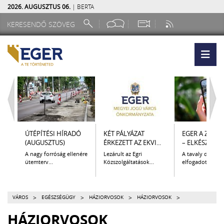
2026. AUGUSZTUS 06.
| BERTA
ÚTÉPÍTÉSI HÍRADÓ
KÉT PÁLYÁZAT
EGER A ZSEB
(AUGUSZTUS)
ÉRKEZETT AZ EKVI...
– ELKÉSZÜLT A.
A nagy forróság ellenére
Lezárult az Egri
A tavaly decem
ütemterv...
Közszolgáltatások...
elfogadott Kultur
>
>
>
>
VÁROS
EGÉSZSÉGÜGY
HÁZIORVOSOK
HÁZIORVOSOK
HÁZIORVOSOK