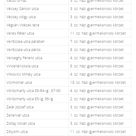
Vasúti őrház
5. sz. házi gyermekorvosi körzet
Vécsey Sánsor utca
3. sz. házi gyermekorvosi körzet
Vécsey völgy utca
3. sz. házi gyermekorvosi körzet
Végvári Vitézek tere
3. sz. házi gyermekorvosi körzet
Veres Péter utca
11. sz. házi gyermekorvosi körzet
Verőszala utca páratlan
7. sz. házi gyermekorvosi körzet
Verőszala utca páros
9. sz. házi gyermekorvosi körzet
Verseghy Ferenc utca
4. sz. házi gyermekorvosi körzet
Vincellériskola utca
8. sz. házi gyermekorvosi körzet
Vitkovics Mihály utca
4. sz. házi gyermekorvosi körzet
Vizimolnár utca
10. sz. házi gyermekorvosi körzet
Vörösmarty utca 38-64-ig ; 87-től
4. sz. házi gyermekorvosi körzet
Vörösmarty utca 85-ig; 36-ig
2. sz. házi gyermekorvosi körzet
Zalár József utca
3. sz. házi gyermekorvosi körzet
Zellervár utca
1. sz. házi gyermekorvosi körzet
Zoltay István utca
3. sz. házi gyermekorvosi körzet
Zólyomi utca
11. sz. házi gyermekorvosi körzet