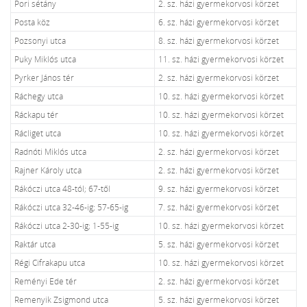
Pori sétány
2. sz. házi gyermekorvosi körzet
Posta köz
6. sz. házi gyermekorvosi körzet
Pozsonyi utca
8. sz. házi gyermekorvosi körzet
Puky Miklós utca
11. sz. házi gyermekorvosi körzet
Pyrker János tér
2. sz. házi gyermekorvosi körzet
Ráchegy utca
10. sz. házi gyermekorvosi körzet
Ráckapu tér
10. sz. házi gyermekorvosi körzet
Rácliget utca
10. sz. házi gyermekorvosi körzet
Radnóti Miklós utca
2. sz. házi gyermekorvosi körzet
Rajner Károly utca
2. sz. házi gyermekorvosi körzet
Rákóczi utca 48-tól; 67-től
9. sz. házi gyermekorvosi körzet
Rákóczi utca 32-46-ig; 57-65-ig
7. sz. házi gyermekorvosi körzet
Rákóczi utca 2-30-ig; 1-55-ig
10. sz. házi gyermekorvosi körzet
Raktár utca
5. sz. házi gyermekorvosi körzet
Régi Cifrakapu utca
10. sz. házi gyermekorvosi körzet
Reményi Ede tér
2. sz. házi gyermekorvosi körzet
Remenyik Zsigmond utca
5. sz. házi gyermekorvosi körzet