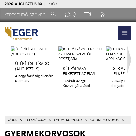
2026. AUGUSZTUS 09.
| EMŐD
ÚTÉPÍTÉSI HÍRADÓ
KÉT PÁLYÁZAT
EGER A ZSEB
(AUGUSZTUS)
ÉRKEZETT AZ EKVI...
– ELKÉSZÜLT A.
A nagy forróság ellenére
ütemterv...
Lezárult az Egri
A tavaly decem
Közszolgáltatások...
elfogadott Kultur
>
>
>
>
VÁROS
EGÉSZSÉGÜGY
GYERMEKORVOSOK
GYERMEKORVOSOK
GYERMEKORVOSOK