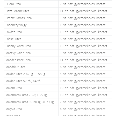
Liliom utca
9. sz. házi gyermekorvosi körzet
Liszt Ferenc utca
11. sz. házi gyermekorvosi körzet
Literáti Tamás utca
3. sz. házi gyermekorvosi körzet
Losonczy völgy
1. sz. házi gyermekorvosi körzet
Lovász utca
10. sz. házi gyermekorvosi körzet
Lőcsei utca
8. sz. házi gyermekorvosi körzet
Ludányi Antal utca
10. sz. házi gyermekorvosi körzet
Maczky Valér utca
3. sz. házi gyermekorvosi körzet
Madách Imre utca
11. sz. házi gyermekorvosi körzet
Madárkút utca
6. sz. házi gyermekorvosi körzet
Maklári utca 2-62-ig ; 1-55-ig
5. sz. házi gyermekorvosi körzet
Maklári utca 57-től, 64-től
1. sz. házi gyermekorvosi körzet
Malom utca
10. sz. házi gyermekorvosi körzet
Malomárok utca 2-28; 1-29-ig
10. sz. házi gyermekorvosi körzet
Malomárok utca 30-66-ig; 31-57-ig
7. sz. házi gyermekorvosi körzet
Mályva utca
6. sz. házi gyermekorvosi körzet
Mária utca
3. sz. házi gyermekorvosi körzet