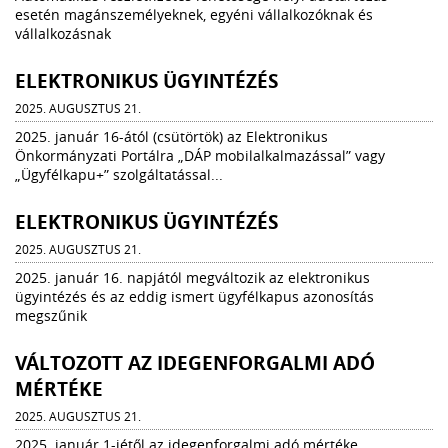
esetén magánszemélyeknek, egyéni vállalkozóknak és
vállalkozásnak
ELEKTRONIKUS ÜGYINTÉZÉS
2025. AUGUSZTUS 21.
2025. január 16-ától (csütörtök) az Elektronikus
Önkormányzati Portálra „DÁP mobilalkalmazással” vagy
„Ügyfélkapu+” szolgáltatással...
ELEKTRONIKUS ÜGYINTÉZÉS
2025. AUGUSZTUS 21.
2025. január 16. napjától megváltozik az elektronikus
ügyintézés és az eddig ismert ügyfélkapus azonosítás
megszűnik
VÁLTOZOTT AZ IDEGENFORGALMI ADÓ
MÉRTÉKE
2025. AUGUSZTUS 21.
2025. január 1-jétől az idegenforgalmi adó mértéke