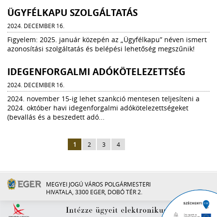
ÜGYFÉLKAPU SZOLGÁLTATÁS
2024. DECEMBER 16.
Figyelem: 2025. január közepén az „Ügyfélkapu” néven ismert
azonosítási szolgáltatás és belépési lehetőség megszűnik!
IDEGENFORGALMI ADÓKÖTELEZETTSÉG
2024. DECEMBER 16.
2024. november 15-ig lehet szankció mentesen teljesíteni a
2024. október havi idegenforgalmi adókötelezettségeket
(bevallás és a beszedett adó...
1
2
3
4
MEGYEI JOGÚ VÁROS POLGÁRMESTERI
HIVATALA, 3300 EGER, DOBÓ TÉR 2.