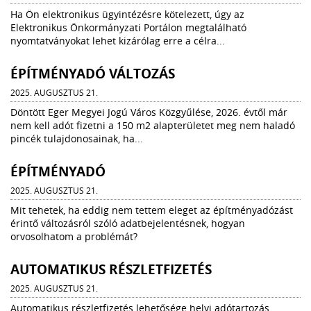
Ha Ön elektronikus ügyintézésre kötelezett, úgy az
Elektronikus Önkormányzati Portálon megtalálható
nyomtatványokat lehet kizárólag erre a célra...
ÉPÍTMÉNYADÓ VÁLTOZÁS
2025. AUGUSZTUS 21.
Döntött Eger Megyei Jogú Város Közgyűlése, 2026. évtől már
nem kell adót fizetni a 150 m2 alapterületet meg nem haladó
pincék tulajdonosainak, ha...
ÉPÍTMÉNYADÓ
2025. AUGUSZTUS 21.
Mit tehetek, ha eddig nem tettem eleget az építményadózást
érintő változásról szóló adatbejelentésnek, hogyan
orvosolhatom a problémát?
AUTOMATIKUS RÉSZLETFIZETÉS
2025. AUGUSZTUS 21.
Automatikus részletfizetés lehetősége helyi adótartozás