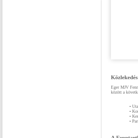
Közlekedés
Eger MJV Fennt
között a követk
• Ut
• Ko
• Ke
• Par
A Fenntarth