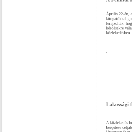
Április 22-én,
látogatókkal go
lerajzolták, ho
kérdésekre vála
közlekedésben.
Lakossági f
A közlekedés he
beépítése céljá