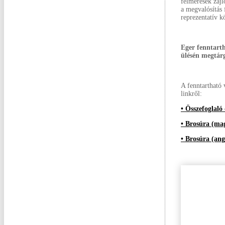
felmérések zajlo
a megvalósítás 
reprezentatív k
Eger fenntarth
ülésén megtárg
A fenntartható 
linkről:
• Összefoglal
• Brosúra (ma
• Brosúra (ang