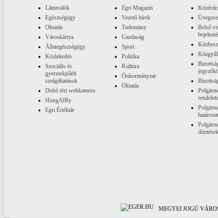
Látnivalók
Egri Magazin
Közérde
Egészségügy
Vezető hírek
Üvegzs
Oktatás
Tudomány
Belső vi
bejelent
Városkártya
Gazdaság
Közbesz
Állategészségügy
Sport
Közgyűl
Közlekedés
Politika
Bizottsá
Szociális és
Kultúra
jegyzők
gyermekjóléti
Önkormányzat
szolgáltatások
Bizottsá
Oktatás
Dobó téri webkamera
Polgárme
rendelet
HungAIRy
Polgárme
Egri Értéktár
határoza
Polgárme
döntése
MEGYEI JOGÚ VÁROS