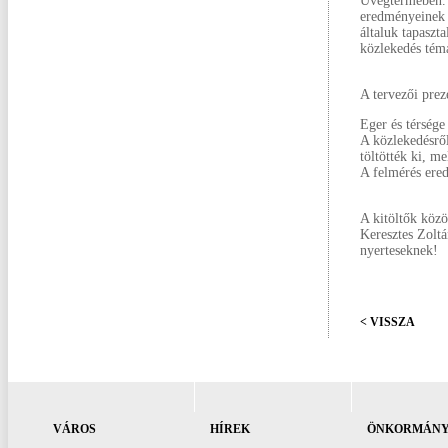
Üvegtermében. 
eredményeinek b
általuk tapaszt
közlekedés tém
A tervezői preze
Eger és térsége
A közlekedésről
töltötték ki, m
A felmérés ered
A kitöltők közö
Keresztes Zoltá
nyerteseknek!
< VISSZA
VÁROS
HÍREK
ÖNKORMÁNY