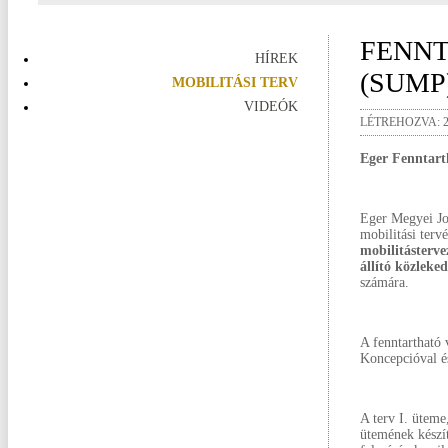
FENNT
HÍREK
(SUMP
MOBILITÁSI TERV
VIDEÓK
LÉTREHOZVA: 20
Eger Fenntart
Eger Megyei Jo
mobilitási terv
mobilitásterve
állító közleked
számára.
A fenntartható 
Koncepcióval és
A terv I. üteme
ütemének készí