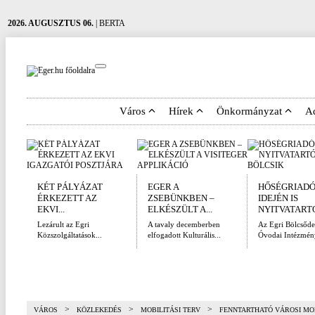
2026. AUGUSZTUS 06.
| BERTA
Város
Hírek
Önkormányzat
A
KÉT PÁLYÁZAT
EGER A
HŐSÉGRIAD
ÉRKEZETT AZ
ZSEBÜNKBEN –
IDEJÉN IS
EKVI...
ELKÉSZÜLT A...
NYITVATARTÓ
Lezárult az Egri
A tavaly decemberben
Az Egri Bölcsőde
Közszolgáltatások...
elfogadott Kulturális...
Óvodai Intézmény
>
>
>
VÁROS
KÖZLEKEDÉS
MOBILITÁSI TERV
FENNTARTHATÓ VÁROSI MOB