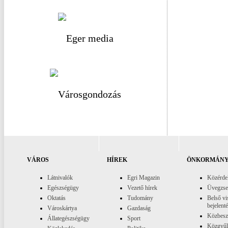
VÁROS
HÍREK
ÖNKORMÁNY
Látnivalók
Egri Magazin
Közérde
Egészségügy
Vezető hírek
Üvegzs
Oktatás
Tudomány
Belső vi
bejelent
Városkártya
Gazdaság
Közbesz
Állategészségügy
Sport
Közgyűl