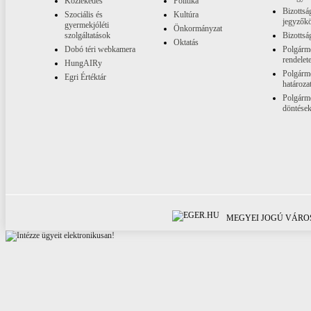
Közlekedés
Politika
Bizottsá
Szociális és
Kultúra
jegyzők
gyermekjóléti
Önkormányzat
szolgáltatások
Bizottsá
Oktatás
Dobó téri webkamera
Polgárme
rendelet
HungAIRy
Polgárme
Egri Értéktár
határoza
Polgárme
döntése
MEGYEI JOGÚ VÁROS