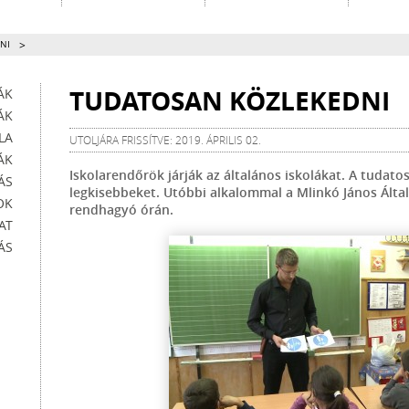
>
NI
TUDATOSAN KÖZLEKEDNI
ÁK
ÁK
LA
UTOLJÁRA FRISSÍTVE: 2019. ÁPRILIS 02.
ÁK
Iskolarendőrök járják az általános iskolákat. A tudato
ÁS
legkisebbeket. Utóbbi alkalommal a Mlinkó János Általá
OK
rendhagyó órán.
AT
ÁS