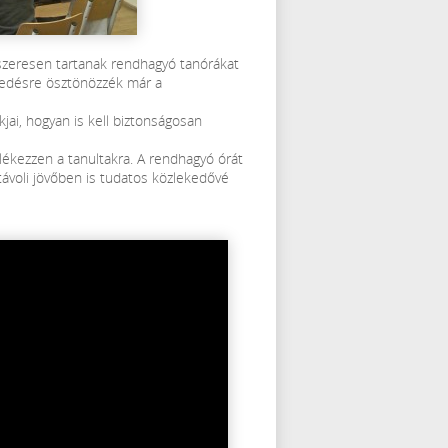
dszeresen tartanak rendhagyó tanórákat
kedésre ösztönözzék már a
kjai, hogyan is kell biztonságosan
lékezzen a tanultakra. A rendhagyó órát
 távoli jövőben is tudatos közlekedővé