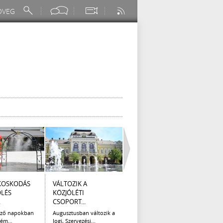
KOSKODÁS
VÁLTOZIK A
I. FOKÚ
ÚTÉP
ÖLÉS
KÖZJÓLÉTI
VÍZKORLÁTOZÁS
(AUG
.
CSOPORT...
EGER...
Az el
legna
ező napokban
Augusztusban változik a
Eger Megyei Jogú Város
ém...
Jogi, Szervezési...
Polgármestere, a...