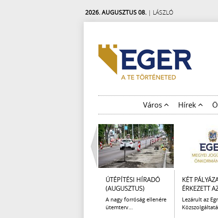
2026. AUGUSZTUS 08.
| LÁSZLÓ
Város
Hírek
Ö
ÚTÉPÍTÉSI HÍRADÓ
KÉT PÁLYÁZ
(AUGUSZTUS)
ÉRKEZETT AZ 
A nagy forróság ellenére
Lezárult az Egr
ütemterv...
Közszolgáltatá