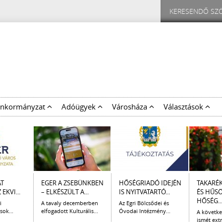
nkormányzat
Adóügyek
Városháza
Választások
AT
EGER A ZSEBÜNKBEN
HŐSÉGRIADÓ IDEJÉN
TAKARÉ
EKVI...
– ELKÉSZÜLT A...
IS NYITVATARTÓ...
ÉS HŰS
HŐSÉG..
i
A tavaly decemberben
Az Egri Bölcsődei és
sok...
elfogadott Kulturális...
Óvodai Intézmény...
A követk
ismét extr