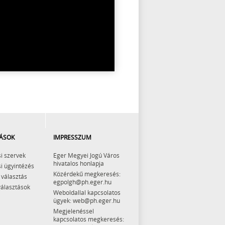
ÁSOK
IMPRESSZUM
i szervek
Eger Megyei Jogú Város
hivatalos honlapja
i ügyintézés
Közérdekű megkeresés:
 választás
egpolgh@ph.eger.hu
választások
Weboldallal kapcsolatos
ügyek: web@ph.eger.hu
Megjelenéssel
kapcsolatos megkeresés: