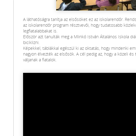
A láthatóságra tanítja az elsősöket ez az iskolarendőr. Ren
az iskolarendőr program résztvevői, hogy tudatosabb közle
legfiatalabbakat is.
Először azt tanulták meg a Mlinkó István Általános Iskola diá
biciklizni.
Képekkel, táblákkal egészül ki az oktatás, hogy mindenki em
nagyon élvezték az elsősök. A cél pedig az, hogy a közeli és
váljanak a fiatalok.