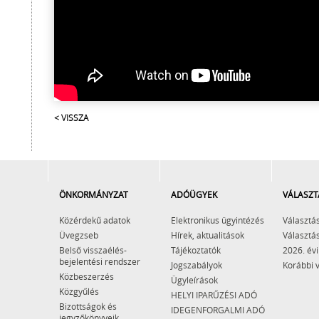
< VISSZA
ÖNKORMÁNYZAT
ADÓÜGYEK
VÁLASZT
Közérdekű adatok
Elektronikus ügyintézés
Választás
Üvegzseb
Hírek, aktualitások
Választás
Belső visszaélés-
Tájékoztatók
2026. évi
bejelentési rendszer
Jogszabályok
Korábbi 
Közbeszerzés
Ügyleírások
Közgyűlés
HELYI IPARŰZÉSI ADÓ
Bizottságok és
IDEGENFORGALMI ADÓ
jegyzőkönyveik