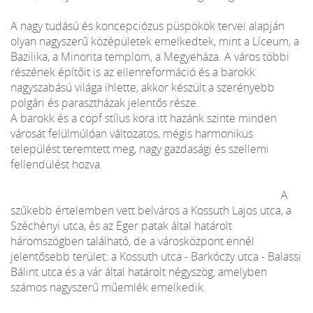
A nagy tudású és koncepciózus püspökök tervei alapján
olyan nagyszerű középületek emelkedtek, mint a Líceum, a
Bazilika, a Minorita templom, a Megyeháza. A város többi
részének építőit is az ellenreformáció és a barokk
nagyszabású világa ihlette, akkor készült a szerényebb
polgári és parasztházak jelentős része.
A barokk és a copf stílus kora itt hazánk szinte minden
városát felülmúlóan változatos, mégis harmonikus
települést teremtett meg, nagy gazdasági és szellemi
fellendülést hozva.
A
szűkebb értelemben vett belváros a Kossuth Lajos utca, a
Széchényi utca, és az Eger patak által határolt
háromszögben található, de a városközpont ennél
jelentősebb terület: a Kossuth utca - Barkóczy utca - Balassi
Bálint utca és a vár által határolt négyszög, amelyben
számos nagyszerű műemlék emelkedik.