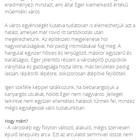
eredményezi mindazt, ami által Eger kiemelkedő értékű
műemléki város.
A város egyéniségét kutatva tudatosan is elemezhetjük azt a
hatást, amelyet már rövid itt tartózkodás után
megérezhetünk. Az építészeti megjelenése hol
nagyvonalúságával, hol pedig intimitásával fog meg. A
hangulat egyszer hősies és lenyűgöző, máskor egyszerű és
barátságos. Eger jelentős részeit a városépítő püspökök
irányítása és gazdagsága hozta létre, más területek pedig
lassan, lépésről lépésre, sokszorosan átépítve fejlődtek.
Igen sokféle képpel találkozunk, ha bebarangoljuk a
kanyargós utcákat, holott Eger nem nagyváros. Jellegét
tekintve nem egyszer ellentétes hatások tűnnek fel, mindez
mégis egységessé válik tudatunkban.
Hogy miért?
- A városkép egy folyton változó, alakuló, mégis szervesen
épülő település arca. Ezt az arculatot semmivel össze nem