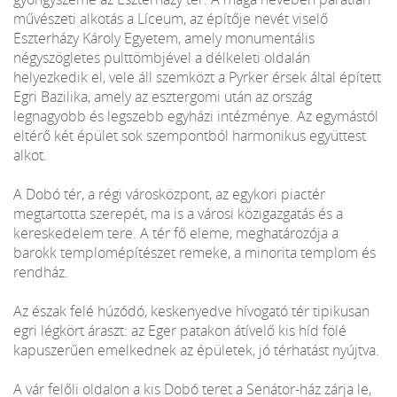
művészeti alkotás a Líceum, az építője nevét viselő
Eszterházy Károly Egyetem, amely monumentális
négyszögletes pulttömbjével a délkeleti oldalán
helyezkedik el, vele áll szemközt a Pyrker érsek által épített
Egri Bazilika, amely az esztergomi után az ország
legnagyobb és legszebb egyházi intézménye. Az egymástól
eltérő két épület sok szempontból harmonikus együttest
alkot.
A Dobó tér, a régi városközpont, az egykori piactér
megtartotta szerepét, ma is a városi közigazgatás és a
kereskedelem tere. A tér fő eleme, meghatározója a
barokk templomépítészet remeke, a minorita templom és
rendház.
Az észak felé húzódó, keskenyedve hívogató tér tipikusan
egri légkört áraszt: az Eger patakon átívelő kis híd fölé
kapuszerűen emelkednek az épületek, jó térhatást nyújtva.
A vár felőli oldalon a kis Dobó teret a Senátor-ház zárja le,