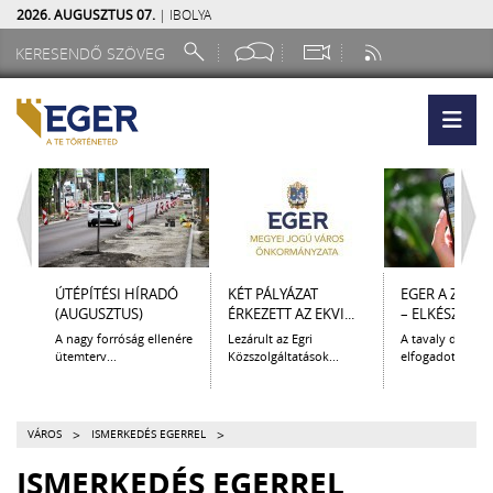
2026. AUGUSZTUS 07.
| IBOLYA
ÚTÉPÍTÉSI HÍRADÓ
KÉT PÁLYÁZAT
EGER A ZSEB
(AUGUSZTUS)
ÉRKEZETT AZ EKVI...
– ELKÉSZÜLT A.
A nagy forróság ellenére
Lezárult az Egri
A tavaly decem
ütemterv...
Közszolgáltatások...
elfogadott Kultur
>
>
VÁROS
ISMERKEDÉS EGERREL
ISMERKEDÉS EGERREL