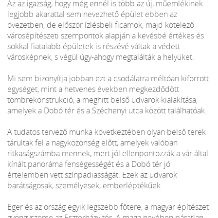
Az az igazság, hogy még ennél is több az új, műemlékinek
legjobb akarattal sem nevezhető épület ebben az
övezetben, de először ízlésbeli ficamok, majd kötelező
városépítészeti szempontok alapján a kevésbé értékes és
sokkal fiatalabb épületek is részévé váltak a védett
városképnek, s végül úgy-ahogy megtalálták a helyüket.
Mi sem bizonyítja jobban ezt a csodálatra méltóan kiforrott
egységet, mint a hetvenes években megkezdődött
tömbrekonstrukció, a meghitt belső udvarok kialakítása,
amelyek a Dobó tér és a Széchenyi utca között találhatóak.
A tudatos tervező munka következtében olyan belső terek
tárultak fel a nagyközönség előtt, amelyek valóban
ritkaságszámba mennek, mert jól ellenpontozzák a vár által
kínált panoráma fenségességét és a Dobó tér jó
értelemben vett színpadiasságát. Ezek az udvarok
barátságosak, személyesek, emberléptékűek.
Eger és az ország egyik legszebb főtere, a magyar építészet
gyöngyszeme az Eszterházy tér. A maga nevében páratlan