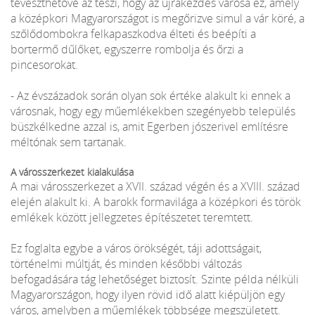
téveszthetővé az teszi, hogy az újrakezdés városa ez, amely
a középkori Magyarországot is megőrizve simul a vár köré, a
szőlődombokra felkapaszkodva élteti és beépíti a
bortermő dűlőket, egyszerre rombolja és őrzi a
pincesorokat.
- Az évszázadok során olyan sok értéke alakult ki ennek a
városnak, hogy egy műemlékekben szegényebb település
büszkélkedne azzal is, amit Egerben jószerivel említésre
méltónak sem tartanak.
A városszerkezet kialakulása
A mai városszerkezet a XVII. század végén és a XVIII. század
elején alakult ki. A barokk formavilága a középkori és török
emlékek között jellegzetes építészetet teremtett.
Ez foglalta egybe a város örökségét, táji adottságait,
történelmi múltját, és minden későbbi változás
befogadására tág lehetőséget biztosít. Szinte példa nélküli
Magyarországon, hogy ilyen rövid idő alatt kiépüljön egy
város, amelyben a műemlékek többsége megszületett.