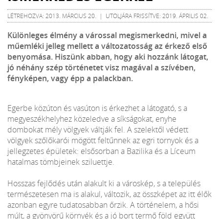
LÉTREHOZVA: 2013. MÁRCIUS 20. | UTOLJÁRA FRISSÍTVE: 2019. ÁPRILIS 02.
Különleges élmény a várossal megismerkedni, mivel a
műemléki jelleg mellett a változatosság az érkező első
benyomása. Hiszünk abban, hogy aki hozzánk látogat,
jó néhány szép történetet visz magával a szívében,
fényképen, vagy épp a palackban.
Egerbe közúton és vasúton is érkezhet a látogató, s a
megyeszékhelyhez közeledve a síkságokat, enyhe
dombokat mély völgyek váltják fel. A szelektől védett
völgyek szőlőkarói mögött feltűnnek az egri tornyok és a
jellegzetes épületek: elsősorban a Bazilika és a Líceum
hatalmas tömbjeinek sziluettje.
Hosszas fejlődés után alakult ki a városkép, s a település
természetesen ma is alakul, változik, az összképet az itt élők
azonban egyre tudatosabban őrzik. A történelem, a hősi
múlt, a gyönyörű környék és a jó bort termő föld együtt