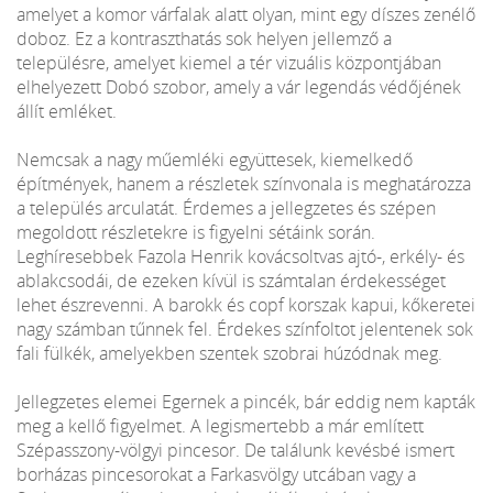
amelyet a komor várfalak alatt olyan, mint egy díszes zenélő
doboz. Ez a kontraszthatás sok helyen jellemző a
településre, amelyet kiemel a tér vizuális központjában
elhelyezett Dobó szobor, amely a vár legendás védőjének
állít emléket.
Nemcsak a nagy műemléki együttesek, kiemelkedő
építmények, hanem a részletek színvonala is meghatározza
a település arculatát. Érdemes a jellegzetes és szépen
megoldott részletekre is figyelni sétáink során.
Leghíresebbek Fazola Henrik kovácsoltvas ajtó-, erkély- és
ablakcsodái, de ezeken kívül is számtalan érdekességet
lehet észrevenni. A barokk és copf korszak kapui, kőkeretei
nagy számban tűnnek fel. Érdekes színfoltot jelentenek sok
fali fülkék, amelyekben szentek szobrai húzódnak meg.
Jellegzetes elemei Egernek a pincék, bár eddig nem kapták
meg a kellő figyelmet. A legismertebb a már említett
Szépasszony-völgyi pincesor. De találunk kevésbé ismert
borházas pincesorokat a Farkasvölgy utcában vagy a