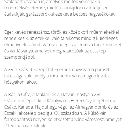
Szalapart utcában is, amelyek méltók volnának a
műemlékvédelemre, mielőtt a tulajdonosok teljesen
átalakítják, garázssorokká ezeket a becses hagyatékokat.
Eger kevés reneszánsz, török és középkori műemlékekkel
rendelkezik, az ezekkel való találkozás mindig különleges
élménynek számít. Városképileg is jelentős a török minaret
és vár látványa, amelyek meghatározóak az összkép
szempontjából.
A XVIII. század közepétől Egernek nagyszámú paraszti
lakossága volt, amely a történelmi városmagon kívül, a
hóstyákon lakott.
A Rác, a Cifra, a Maklári és a Hatvani hóstya a XVIII.
században épült ki, a Károlyváros Eszterházy idejében, a
Csákó, Kanada, Hajdúhegy, végül az Almagyar domb és az
Északi lakótelep pedig a XX. században. A külső vár
felrobbantása helyén keletkezett a Sánc városrész, amelyet
főleg iparosok laktak.