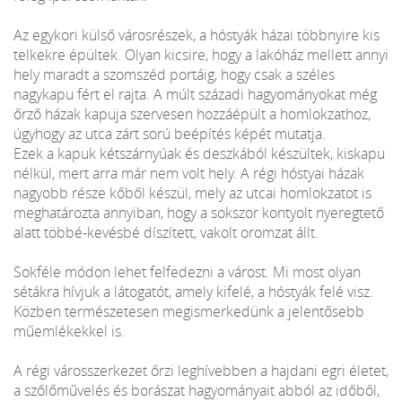
Az egykori külső városrészek, a hóstyák házai többnyire kis
telkekre épültek. Olyan kicsire, hogy a lakóház mellett annyi
hely maradt a szomszéd portáig, hogy csak a széles
nagykapu fért el rajta. A múlt századi hagyományokat még
őrző házak kapuja szervesen hozzáépült a homlokzathoz,
úgyhogy az utca zárt sorú beépítés képét mutatja.
Ezek a kapuk kétszárnyúak és deszkából készültek, kiskapu
nélkül, mert arra már nem volt hely. A régi hóstyai házak
nagyobb része kőből készül, mely az utcai homlokzatot is
meghatározta annyiban, hogy a sokszor kontyolt nyeregtető
alatt többé-kevésbé díszített, vakolt oromzat állt.
Sokféle módon lehet felfedezni a várost. Mi most olyan
sétákra hívjuk a látogatót, amely kifelé, a hóstyák felé visz.
Közben természetesen megismerkedünk a jelentősebb
műemlékekkel is.
A régi városszerkezet őrzi leghívebben a hajdani egri életet,
a szőlőművelés és borászat hagyományait abból az időből,