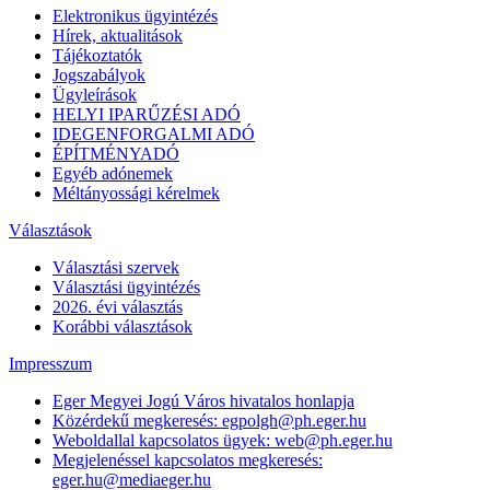
Elektronikus ügyintézés
Hírek, aktualitások
Tájékoztatók
Jogszabályok
Ügyleírások
HELYI IPARŰZÉSI ADÓ
IDEGENFORGALMI ADÓ
ÉPÍTMÉNYADÓ
Egyéb adónemek
Méltányossági kérelmek
Választások
Választási szervek
Választási ügyintézés
2026. évi választás
Korábbi választások
Impresszum
Eger Megyei Jogú Város hivatalos honlapja
Közérdekű megkeresés: egpolgh@ph.eger.hu
Weboldallal kapcsolatos ügyek: web@ph.eger.hu
Megjelenéssel kapcsolatos megkeresés:
eger.hu@mediaeger.hu