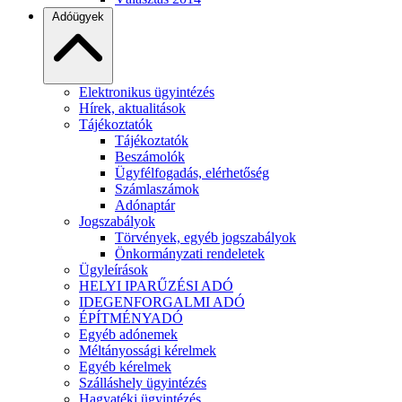
Adóügyek
Elektronikus ügyintézés
Hírek, aktualitások
Tájékoztatók
Tájékoztatók
Beszámolók
Ügyfélfogadás, elérhetőség
Számlaszámok
Adónaptár
Jogszabályok
Törvények, egyéb jogszabályok
Önkormányzati rendeletek
Ügyleírások
HELYI IPARŰZÉSI ADÓ
IDEGENFORGALMI ADÓ
ÉPÍTMÉNYADÓ
Egyéb adónemek
Méltányossági kérelmek
Egyéb kérelmek
Szálláshely ügyintézés
Hagyatéki ügyintézés