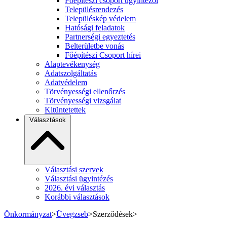
Főépítészi csoport ügyintézői
Településrendezés
Településkép védelem
Hatósági feladatok
Partnerségi egyeztetés
Belterületbe vonás
Főépítészi Csoport hírei
Alaptevékenység
Adatszolgáltatás
Adatvédelem
Törvényességi ellenőrzés
Törvényességi vizsgálat
Kitüntetettek
Választások
Választási szervek
Választási ügyintézés
2026. évi választás
Korábbi választások
Önkormányzat
>
Üvegzseb
>
Szerződések
>