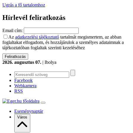
Ugrás a fő tartalomhoz
Hírlevél feliratkozás
Email cím:
Az
adatkezelési tájékoztató
tartalmát megismertem, az abban
foglaltakat elfogadom, és hozzájárulok a személyes adataimnak a
tájékoztatóban foglaltak szerinti kezeléséhez
2026. augusztus 07.
| Ibolya
Facebook
Webkamera
RSS
Eseménynaptár
Város