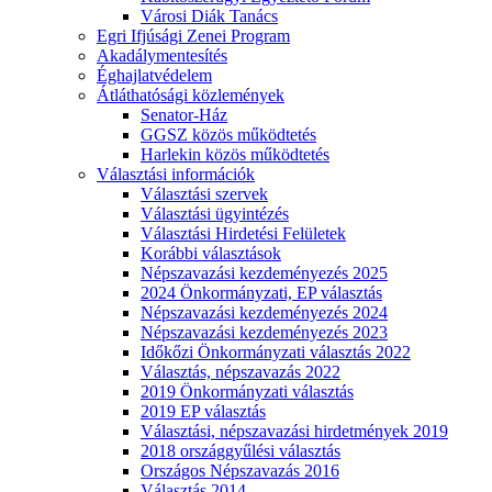
Városi Diák Tanács
Egri Ifjúsági Zenei Program
Akadálymentesítés
Éghajlatvédelem
Átláthatósági közlemények
Senator-Ház
GGSZ közös működtetés
Harlekin közös működtetés
Választási információk
Választási szervek
Választási ügyintézés
Választási Hirdetési Felületek
Korábbi választások
Népszavazási kezdeményezés 2025
2024 Önkormányzati, EP választás
Népszavazási kezdeményezés 2024
Népszavazási kezdeményezés 2023
Időkőzi Önkormányzati választás 2022
Választás, népszavazás 2022
2019 Önkormányzati választás
2019 EP választás
Választási, népszavazási hirdetmények 2019
2018 országgyűlési választás
Országos Népszavazás 2016
Választás 2014