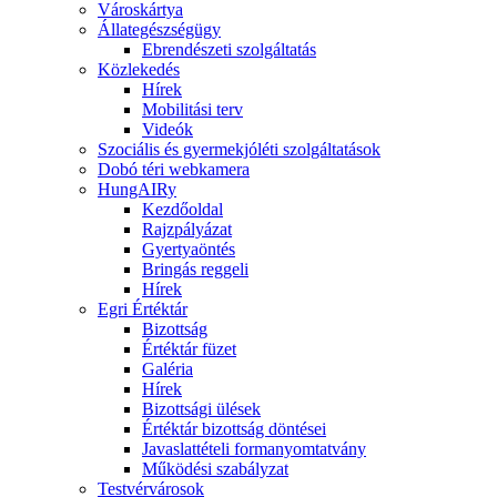
Városkártya
Állategészségügy
Ebrendészeti szolgáltatás
Közlekedés
Hírek
Mobilitási terv
Videók
Szociális és gyermekjóléti szolgáltatások
Dobó téri webkamera
HungAIRy
Kezdőoldal
Rajzpályázat
Gyertyaöntés
Bringás reggeli
Hírek
Egri Értéktár
Bizottság
Értéktár füzet
Galéria
Hírek
Bizottsági ülések
Értéktár bizottság döntései
Javaslattételi formanyomtatvány
Működési szabályzat
Testvérvárosok