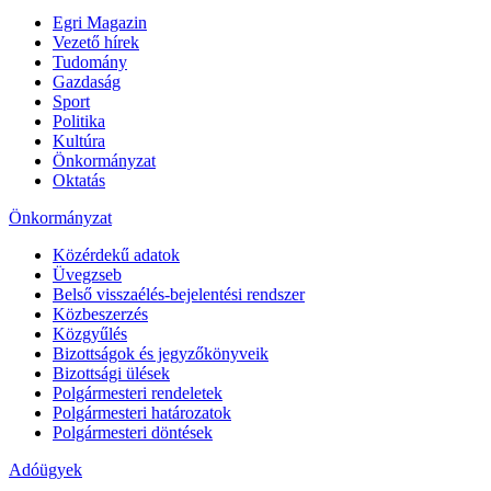
Egri Magazin
Vezető hírek
Tudomány
Gazdaság
Sport
Politika
Kultúra
Önkormányzat
Oktatás
Önkormányzat
Közérdekű adatok
Üvegzseb
Belső visszaélés-bejelentési rendszer
Közbeszerzés
Közgyűlés
Bizottságok és jegyzőkönyveik
Bizottsági ülések
Polgármesteri rendeletek
Polgármesteri határozatok
Polgármesteri döntések
Adóügyek