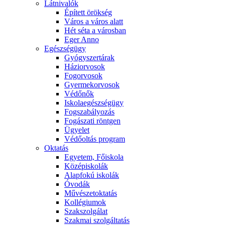
Látnivalók
Épített örökség
Város a város alatt
Hét séta a városban
Eger Anno
Egészségügy
Gyógyszertárak
Háziorvosok
Fogorvosok
Gyermekorvosok
Védőnők
Iskolaegészségügy
Fogszabályozás
Fogászati röntgen
Ügyelet
Védőoltás program
Oktatás
Egyetem, Főiskola
Középiskolák
Alapfokú iskolák
Óvodák
Művészetoktatás
Kollégiumok
Szakszolgálat
Szakmai szolgáltatás