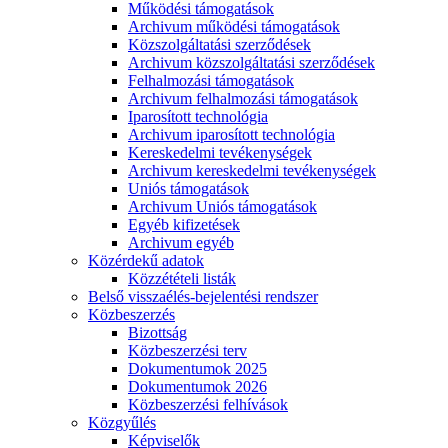
Működési támogatások
Archivum működési támogatások
Közszolgáltatási szerződések
Archivum közszolgáltatási szerződések
Felhalmozási támogatások
Archivum felhalmozási támogatások
Iparosított technológia
Archivum iparosított technológia
Kereskedelmi tevékenységek
Archivum kereskedelmi tevékenységek
Uniós támogatások
Archivum Uniós támogatások
Egyéb kifizetések
Archivum egyéb
Közérdekű adatok
Közzétételi listák
Belső visszaélés-bejelentési rendszer
Közbeszerzés
Bizottság
Közbeszerzési terv
Dokumentumok 2025
Dokumentumok 2026
Közbeszerzési felhívások
Közgyűlés
Képviselők