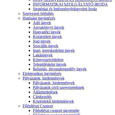
INFORMATIKAI SZOLGÁLTATÓ IRODA
Stratégiai és Intézményfelügyeleti Iroda
Szervezeti felépítés
Hatósági ügyintézés
Adó ügyek
Anyakönyvi ügyek
Hagyatéki ügyek
Közterületi ügyek
Jogi ügyek
Szociális ügyek
Ipari, kereskedelmi ügyek
Lakásügyek
Környezetvédelem
Településképi ügyek
Behajtás, útvonalengedély ügyek
Elektronikus ügyintézés
Pályázatok, hirdetmények
Pályázatok, hirdetmények
Pályázatok civil szervezeteknek
Álláshirdetések
Címkezelés
Közérdekű hirdetmények
Főépítészi Csoport
Főépítészi csoport ügyrendje