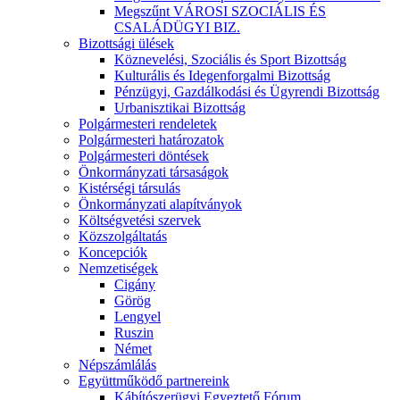
Megszűnt VÁROSI SZOCIÁLIS ÉS
CSALÁDÜGYI BIZ.
Bizottsági ülések
Köznevelési, Szociális és Sport Bizottság
Kulturális és Idegenforgalmi Bizottság
Pénzügyi, Gazdálkodási és Ügyrendi Bizottság
Urbanisztikai Bizottság
Polgármesteri rendeletek
Polgármesteri határozatok
Polgármesteri döntések
Önkormányzati társaságok
Kistérségi társulás
Önkormányzati alapítványok
Költségvetési szervek
Közszolgáltatás
Koncepciók
Nemzetiségek
Cigány
Görög
Lengyel
Ruszin
Német
Népszámlálás
Együttműködő partnereink
Kábítószerügyi Egyeztető Fórum