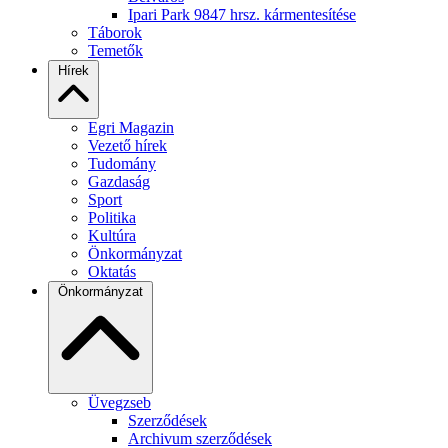
Ipari Park 9847 hrsz. kármentesítése
Táborok
Temetők
Hírek
Egri Magazin
Vezető hírek
Tudomány
Gazdaság
Sport
Politika
Kultúra
Önkormányzat
Oktatás
Önkormányzat
Üvegzseb
Szerződések
Archivum szerződések