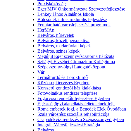
Praxisközösség
Eger MJV Önkormányzata Szervezetfejlesztése
Lenkey János Általános Iskola
Bölcsődék infrastrukturális fejlesztése
Fenntartható városfejlesztési programok
HerMAn
Belváros, hírlevelek
Belváros, közeli perspektíva
Belváros, madártávlati képek
Belváros, színes képek
Megújul Eger szennyvízcsatorna-hálózata
Szilágyi Erzsébet Gimnázium Kollégiuma
Szépasszonyvölgyi Látogatóközpont
Vár
Termálfürdő és Törökfürdő
Közösségi tervezés Egerben
Korszerű gondozói ház kialakítása
Fotovoltaikus rendszer telepítése
Fogorvosi rendelők fejlesztése Egerben
Egészségügyi alapellátás feltételeinek fejl.
Roma emberek fogl. a Benedek Elek Óvodában
Szala városrész szociális rehabilitációja
Csapadékvíz-rendezés a Szépasszonyvölgyben
Integrált Városfejlesztési Stratégia
Belváros