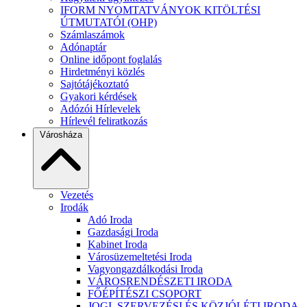
IFORM NYOMTATVÁNYOK KITÖLTÉSI
ÚTMUTATÓI (OHP)
Számlaszámok
Adónaptár
Online időpont foglalás
Hirdetményi közlés
Sajtótájékoztató
Gyakori kérdések
Adózói Hírlevelek
Hírlevél feliratkozás
Városháza
Vezetés
Irodák
Adó Iroda
Gazdasági Iroda
Kabinet Iroda
Városüzemeltetési Iroda
Vagyongazdálkodási Iroda
VÁROSRENDÉSZETI IRODA
FŐÉPÍTÉSZI CSOPORT
JOGI, SZERVEZÉSI ÉS KÖZJÓLÉTI IRODA