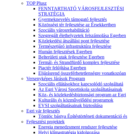
TOP Plusz
FENNTARTHATÓ VÁROSFEJLESZTÉSI
STRATÉGIA
Gyermeknevelés támogató fejlesztés
Közösségi tér fejlesztése az Érsekkertben
Szociális városrehabilitáció
Szegregált élethelyzetek felszámolása Egerben
Közlekedési átszállási pont fejlesztése
Természetjáró infrastruktúra fejlesztése
Humán fejlesztések Egerben
Belterületi utak fejlesztése Egerben
Termál- és Strandfürdő komplex fejlesztése
Piactér felújítása Egerben
Eljárásrend összeférhetetlenségre vonatkozóan
Versenyképes Járások Program
Szociális ellátásokhoz kapcsolódó szolgáltatá
Az Egri Városi Sportiskola szolgáltatásainak
Köz- és közlekedésbiztonsági program az Egri
Kulturális és közművelődési programok
EVSI szolgáltatásainak biztosítása
Egri vár fejlesztés
Tömlöc bástya Építéstörténeti dokumentáció és
Fejlesztési projektek
Energia menedzsment rendszer fejlesztése
Helyi klímastratégia kidolgozása