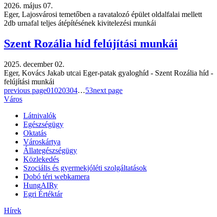
2026. május 07.
Eger, Lajosvárosi temetőben a ravatalozó épület oldalfalai mellett
2db urnafal teljes átépítésének kivitelezési munkái
Szent Rozália híd felújítási munkái
2025. december 02.
Eger, Kovács Jakab utcai Eger-patak gyaloghíd - Szent Rozália híd -
felújítási munkái
previous page
01
02
03
04
…
53
next page
Város
Látnivalók
Egészségügy
Oktatás
Városkártya
Állategészségügy
Közlekedés
Szociális és gyermekjóléti szolgáltatások
Dobó téri webkamera
HungAIRy
Egri Értéktár
Hírek