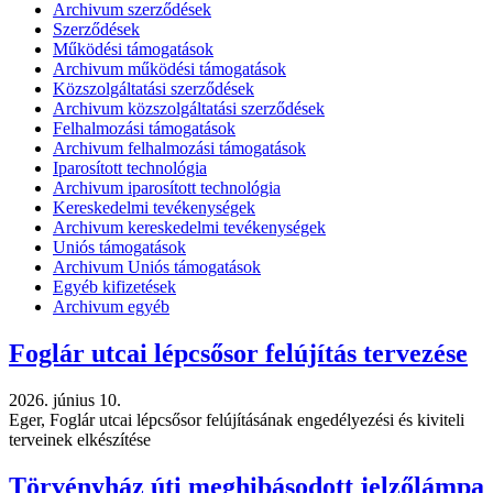
Archivum szerződések
Szerződések
Működési támogatások
Archivum működési támogatások
Közszolgáltatási szerződések
Archivum közszolgáltatási szerződések
Felhalmozási támogatások
Archivum felhalmozási támogatások
Iparosított technológia
Archivum iparosított technológia
Kereskedelmi tevékenységek
Archivum kereskedelmi tevékenységek
Uniós támogatások
Archivum Uniós támogatások
Egyéb kifizetések
Archivum egyéb
Foglár utcai lépcsősor felújítás tervezése
2026. június 10.
Eger, Foglár utcai lépcsősor felújításának engedélyezési és kiviteli
terveinek elkészítése
Törvényház úti meghibásodott jelzőlámpa