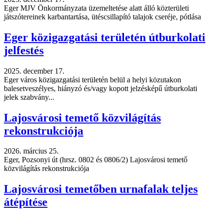
Eger MJV Önkormányzata üzemeltetése alatt álló közterületi
játszótereinek karbantartása, ütéscsillapító talajok cseréje, pótlása
Eger közigazgatási területén útburkolati
jelfestés
2025. december 17.
Eger város közigazgatási területén belül a helyi közutakon
balesetveszélyes, hiányzó és/vagy kopott jelzésképű útburkolati
jelek szabvány...
Lajosvárosi temető közvilágítás
rekonstrukciója
2026. március 25.
Eger, Pozsonyi út (hrsz. 0802 és 0806/2) Lajosvárosi temető
közvilágítás rekonstrukciója
Lajosvárosi temetőben urnafalak teljes
átépítése