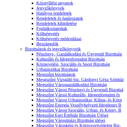
Közgyűlési anyagok
Jegyzőkönyvek
Hatályos rendeletek
Rendeletek és határozatok
Rendeletek kihirdetése
Foglalkoztatottak
Költségvetés
Költségvetés módosításai
Beszámolók
Bizottságok és jegyzőkönyveik
Pénzügyi-, Gazdálkodási és Ügyrendi Bizottság
Kulturális és Idegenforgalmi Bizottság
Köznevelési, Szociális és Sport Bizottság
Urbanisztikai Bizottság
Megszűnt bizottságok
Mesgszűnt Vizsgáló biz. Gárdonyi Géza Színház
Megszűnt Városgazdálkodási Bizottság
Megszűnt Városi Pénzügyi és Ügyrendi Bizottsá
Megszűnt Városi Kulturális, Idegenforgalmi és
Megszűnt Városi Urbanisztikai, Klíma- és Körn
Megszűnt Energia Veszélyhelyzeti Ideiglenes B
Megszűnt Városi Szociális, Urban. és Körny. B
Megszűnt Egri Értéktár Bizottság Ülései
Megszűnt Városimázs Bizottság ülései
Megszűnt Városképi és Környezetvédelmi Biz.