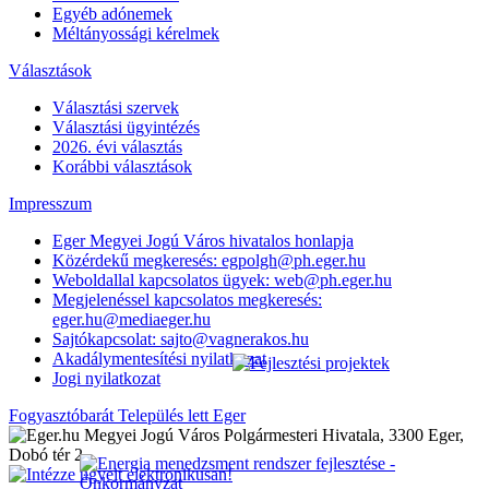
Egyéb adónemek
Méltányossági kérelmek
Választások
Választási szervek
Választási ügyintézés
2026. évi választás
Korábbi választások
Impresszum
Eger Megyei Jogú Város hivatalos honlapja
Közérdekű megkeresés: egpolgh@ph.eger.hu
Weboldallal kapcsolatos ügyek: web@ph.eger.hu
Megjelenéssel kapcsolatos megkeresés:
eger.hu@mediaeger.hu
Sajtókapcsolat: sajto@vagnerakos.hu
Akadálymentesítési nyilatkozat
Jogi nyilatkozat
Fogyasztóbarát Település lett Eger
Megyei Jogú Város Polgármesteri Hivatala, 3300 Eger,
Dobó tér 2.