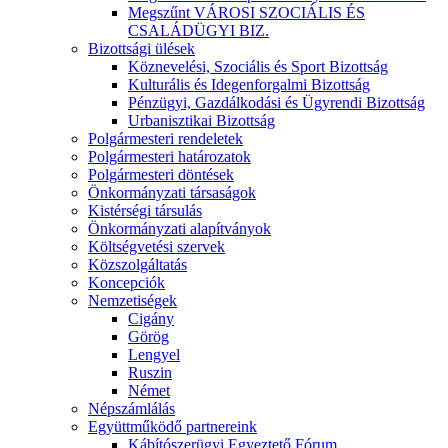
Megszűnt VÁROSI SZOCIÁLIS ÉS
CSALÁDÜGYI BIZ.
Bizottsági ülések
Köznevelési, Szociális és Sport Bizottság
Kulturális és Idegenforgalmi Bizottság
Pénzügyi, Gazdálkodási és Ügyrendi Bizottság
Urbanisztikai Bizottság
Polgármesteri rendeletek
Polgármesteri határozatok
Polgármesteri döntések
Önkormányzati társaságok
Kistérségi társulás
Önkormányzati alapítványok
Költségvetési szervek
Közszolgáltatás
Koncepciók
Nemzetiségek
Cigány
Görög
Lengyel
Ruszin
Német
Népszámlálás
Együttműködő partnereink
Kábítószerügyi Egyeztető Fórum