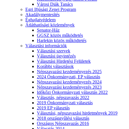
Városi Diák Tanács
Egri Ifjúsági Zenei Program
Akadálymentesítés
Éghajlatvédelem
Átláthatósági közlemények
Senator-Ház
GGSZ közös működtetés
Harlekin közös működtetés
Választási információk
Választási szervek
Választási ügyintézés
Választási Hirdetési Felületek
Korábbi választások
Népszavazási kezdeményezés 2025
2024 Önkormányzati, EP választás
Népszavazási kezdeményezés 2024
Népszavazási kezdeményezés 2023
Időkőzi Önkormányzati választás 2022
Választás, népszavazás 2022
2019 Önkormányzati választás
2019 EP választás
Választási, népszavazási hirdetmények 2019
2018 országgyűlési választás
Országos Népszavazás 2016
Választás 2014