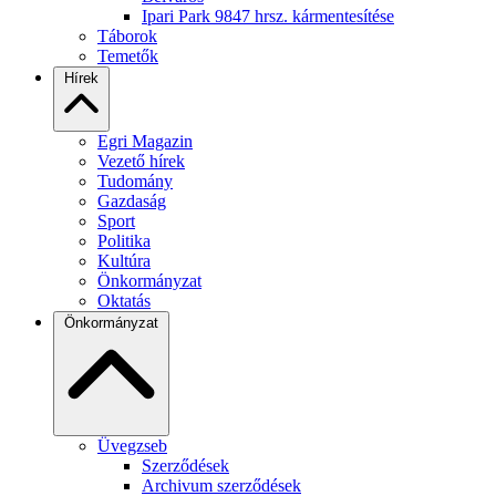
Ipari Park 9847 hrsz. kármentesítése
Táborok
Temetők
Hírek
Egri Magazin
Vezető hírek
Tudomány
Gazdaság
Sport
Politika
Kultúra
Önkormányzat
Oktatás
Önkormányzat
Üvegzseb
Szerződések
Archivum szerződések