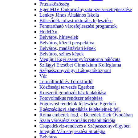
Praxisközösség
Eger MJV Önkormányzata Szervezetfejlesztése
Lenkey János Általános Iskola
Bölcsődék infrastrukturális fejlesztése
Fenntartható városfejlesztési programok
HerMAn
Belváros, hírlevelek
Belváros, közeli perspektíva
Belváros, madártávlati képek
Belváros, színes képek
Megújul Eger szennyvízcsatorna-hálózata
Szilágyi Erzsébet Gimnázium Kollégiuma
Szépasszonyvölgyi Látogatóközpont
Vár
Termálfürdő és Törökfürdő
Közösségi tervezés Egerben
Korszerű gondozói ház kialakítása
Fotovoltaikus rendszer telepítése
Fogorvosi rendelők fejlesztése Egerben
Egészségügyi alapellátás feltételeinek fejl.
Roma emberek fogl. a Benedek Elek Óvodában
Szala városrész szociális rehabilitációja
Csapadékvíz-rendezés a Szépasszonyvölgyben
Integrált Városfejlesztési Stratégia
Belváros