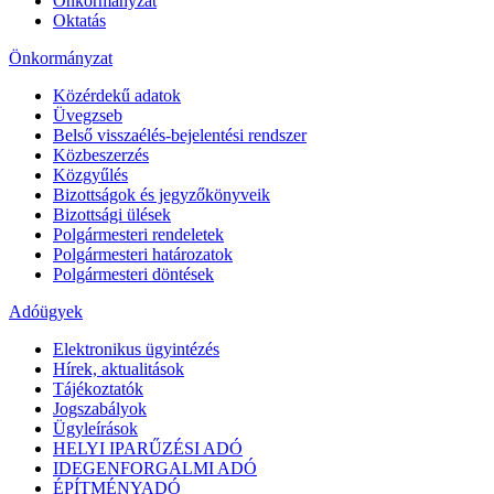
Önkormányzat
Oktatás
Önkormányzat
Közérdekű adatok
Üvegzseb
Belső visszaélés-bejelentési rendszer
Közbeszerzés
Közgyűlés
Bizottságok és jegyzőkönyveik
Bizottsági ülések
Polgármesteri rendeletek
Polgármesteri határozatok
Polgármesteri döntések
Adóügyek
Elektronikus ügyintézés
Hírek, aktualitások
Tájékoztatók
Jogszabályok
Ügyleírások
HELYI IPARŰZÉSI ADÓ
IDEGENFORGALMI ADÓ
ÉPÍTMÉNYADÓ