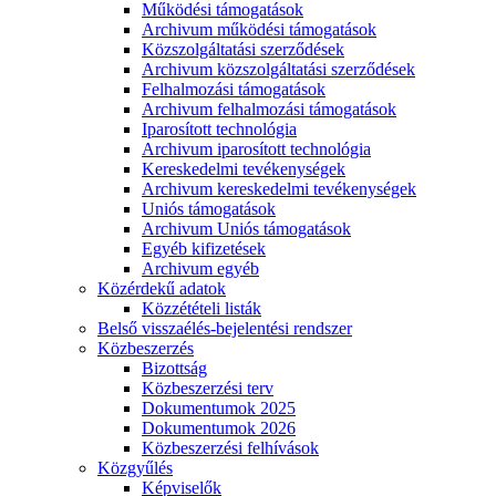
Működési támogatások
Archivum működési támogatások
Közszolgáltatási szerződések
Archivum közszolgáltatási szerződések
Felhalmozási támogatások
Archivum felhalmozási támogatások
Iparosított technológia
Archivum iparosított technológia
Kereskedelmi tevékenységek
Archivum kereskedelmi tevékenységek
Uniós támogatások
Archivum Uniós támogatások
Egyéb kifizetések
Archivum egyéb
Közérdekű adatok
Közzétételi listák
Belső visszaélés-bejelentési rendszer
Közbeszerzés
Bizottság
Közbeszerzési terv
Dokumentumok 2025
Dokumentumok 2026
Közbeszerzési felhívások
Közgyűlés
Képviselők