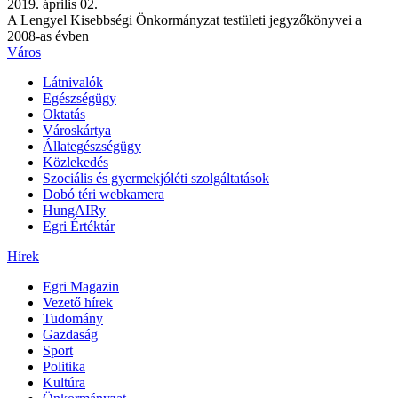
2019. április 02.
A Lengyel Kisebbségi Önkormányzat testületi jegyzőkönyvei a
2008-as évben
Város
Látnivalók
Egészségügy
Oktatás
Városkártya
Állategészségügy
Közlekedés
Szociális és gyermekjóléti szolgáltatások
Dobó téri webkamera
HungAIRy
Egri Értéktár
Hírek
Egri Magazin
Vezető hírek
Tudomány
Gazdaság
Sport
Politika
Kultúra