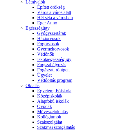
Látnivalók
Épített örökség
Város a város alatt
Hét séta a városban
Eger Anno
Egészségügy
Gyógyszertárak
Háziorvosok
Fogorvosok
Gyermekorvosok
Védőnők
Iskolaegészségügy
Fogszabályozás
Fogászati röntgen
Ügyelet
Védőoltás program
Oktatás
Egyetem, Főiskola
Középiskolák
Alapfokú iskolák
Óvodák
Művészetoktatás
Kollégiumok
Szakszolgálat
Szakmai szolgáltatás