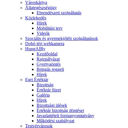
Városkártya
Állategészségügy
Ebrendészeti szolgáltatás
Közlekedés
Hírek
Mobilitási terv
Videók
Szociális és gyermekjóléti szolgáltatások
Dobó téri webkamera
HungAIRy
Kezdőoldal
Rajzpályázat
Gyertyaöntés
Bringás reggeli
Hírek
Egri Értéktár
Bizottság
Értéktár füzet
Galéria
Hírek
Bizottsági ülések
Értéktár bizottság döntései
Javaslattételi formanyomtatvány
Működési szabályzat
Testvérvárosok