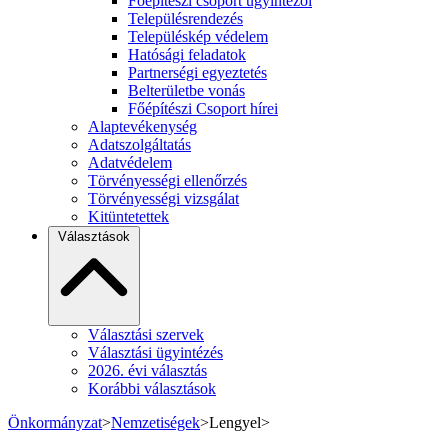
Főépítészi csoport ügyintézői
Településrendezés
Településkép védelem
Hatósági feladatok
Partnerségi egyeztetés
Belterületbe vonás
Főépítészi Csoport hírei
Alaptevékenység
Adatszolgáltatás
Adatvédelem
Törvényességi ellenőrzés
Törvényességi vizsgálat
Kitüntetettek
Választások
Választási szervek
Választási ügyintézés
2026. évi választás
Korábbi választások
Önkormányzat
>
Nemzetiségek
>
Lengyel
>