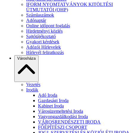
IFORM NYOMTATVÁNYOK KITÖLTÉSI
ÚTMUTATÓI (OHP)
Számlaszámok
Adónaptár
Online időpont foglalás
Hirdetményi közlés
Sajtótájékoztató
Gyakori kérdések
Adózói Hírlevelek
Hírlevél feliratkozás
Városháza
Vezetés
Irodák
Adó Iroda
Gazdasági Iroda
Kabinet Iroda
Városüzemeltetési Iroda
Vagyongazdálkodási Iroda
VÁROSRENDÉSZETI IRODA
FŐÉPÍTÉSZI CSOPORT
JOGI, SZERVEZÉSI ÉS KÖZJÓLÉTI IRODA