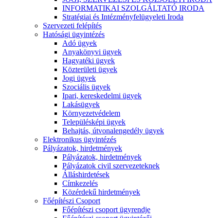
INFORMATIKAI SZOLGÁLTATÓ IRODA
Stratégiai és Intézményfelügyeleti Iroda
Szervezeti felépítés
Hatósági ügyintézés
Adó ügyek
Anyakönyvi ügyek
Hagyatéki ügyek
Közterületi ügyek
Jogi ügyek
Szociális ügyek
Ipari, kereskedelmi ügyek
Lakásügyek
Környezetvédelem
Településképi ügyek
Behajtás, útvonalengedély ügyek
Elektronikus ügyintézés
Pályázatok, hirdetmények
Pályázatok, hirdetmények
Pályázatok civil szervezeteknek
Álláshirdetések
Címkezelés
Közérdekű hirdetmények
Főépítészi Csoport
Főépítészi csoport ügyrendje