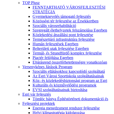
TOP Plusz
FENNTARTHATÓ VÁROSFEJLESZTÉSI
STRATÉGIA
Gyermeknevelés támogató fejlesztés
Közösségi tér fejlesztése az Érsekkertben
Szociális városrehabilitáció
Szegregált élethelyzetek felszámolása Egerben
Közlekedési átszállási pont fejlesztése
Természetjáró infrastruktúra fejlesztése
Humán fejlesztések Egerben
Belterületi utak fejlesztése Egerben
Termál- és Strandfürdő komplex fejlesztése
Piactér felújítása Egerben
Eljárásrend összeférhetetlenségre vonatkozóan
Versenyképes Járások Program
Szociális ellátásokhoz kapcsolódó szolgáltatá
Az Egri Városi Sportiskola szolgáltatásainak
Köz- és közlekedésbiztonsági program az Egri
Kulturális és közművelődési programok
EVSI szolgáltatásainak biztosítása
Egri vár fejlesztés
Tömlöc bástya Építéstörténeti dokumentáció és
Fejlesztési projektek
Energia menedzsment rendszer fejlesztése
Helyi klímastratégia kidolgozása