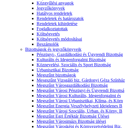
Közgyűlési anyagok
Jegyzőkönyvek
Hatályos rendeletek
Rendeletek és határozatok
Rendeletek kihirdetése
Foglalkoztatottak
Költségvetés
Költségvetés módosításai
Beszámolók
Bizottságok és jegyzőkönyveik
Pénzügyi-, Gazdálkodási és Ügyrendi Bizottság
Kulturális és Idegenforgalmi Bizottság
Köznevelési, Szociális és Sport Bizottság
Urbanisztikai Bizottság
Megszűnt bizottságok
Mesgszűnt Vizsgáló biz. Gárdonyi Géza Színház
Megszűnt Városgazdálkodási Bizottság
Megszűnt Városi Pénzügyi és Ügyrendi Bizottsá
Megszűnt Városi Kulturális, Idegenforgalmi és
Megszűnt Városi Urbanisztikai, Klíma- és Körn
Megszűnt Energia Veszélyhelyzeti Ideiglenes B
Megszűnt Városi Szociális, Urban. és Körny. B
Megszűnt Egri Értéktár Bizottság Ülései
Megszűnt Városimázs Bizottság ülései
Megszűnt Városképi és Környezetvédelmi Biz.