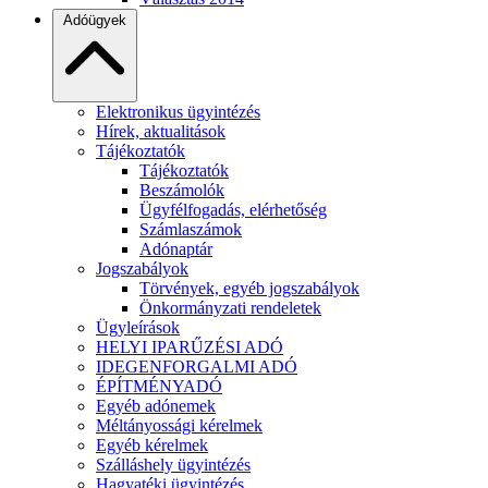
Adóügyek
Elektronikus ügyintézés
Hírek, aktualitások
Tájékoztatók
Tájékoztatók
Beszámolók
Ügyfélfogadás, elérhetőség
Számlaszámok
Adónaptár
Jogszabályok
Törvények, egyéb jogszabályok
Önkormányzati rendeletek
Ügyleírások
HELYI IPARŰZÉSI ADÓ
IDEGENFORGALMI ADÓ
ÉPÍTMÉNYADÓ
Egyéb adónemek
Méltányossági kérelmek
Egyéb kérelmek
Szálláshely ügyintézés
Hagyatéki ügyintézés