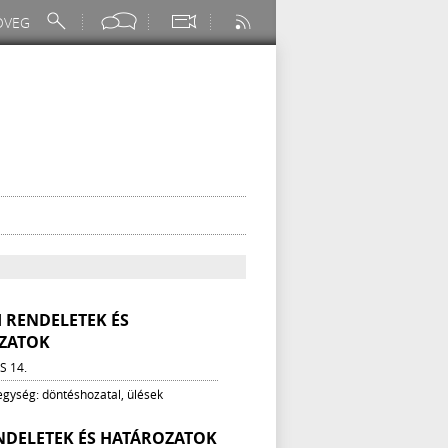
VI RENDELETEK ÉS
ZATOK
S 14.
 egység: döntéshozatal, ülések
NDELETEK ÉS HATÁROZATOK