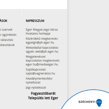
ÁSOK
IMPRESSZUM
i szervek
Eger Megyei Jogú Város
hivatalos honlapja
i ügyintézés
Közérdekű megkeresés:
 választás
egpolgh@ph.eger.hu
választások
Weboldallal kapcsolatos
ügyek: web@ph.eger.hu
Megjelenéssel
kapcsolatos megkeresés:
eger.hu@mediaeger.hu
Sajtókapcsolat:
sajto@vagnerakos.hu
Akadálymentesítési
nyilatkozat
Jogi nyilatkozat
Fogyasztóbarát
Település lett Eger