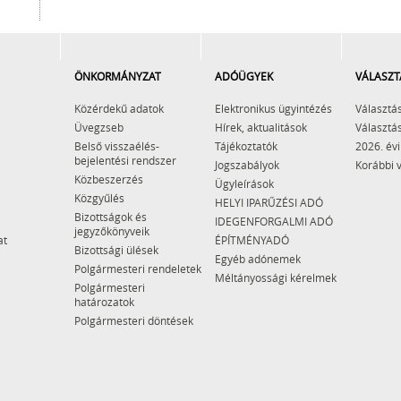
ÖNKORMÁNYZAT
ADÓÜGYEK
VÁLASZT
Közérdekű adatok
Elektronikus ügyintézés
Választás
Üvegzseb
Hírek, aktualitások
Választás
Belső visszaélés-
Tájékoztatók
2026. évi
bejelentési rendszer
Jogszabályok
Korábbi 
Közbeszerzés
Ügyleírások
Közgyűlés
HELYI IPARŰZÉSI ADÓ
Bizottságok és
IDEGENFORGALMI ADÓ
jegyzőkönyveik
at
ÉPÍTMÉNYADÓ
Bizottsági ülések
Egyéb adónemek
Polgármesteri rendeletek
Méltányossági kérelmek
Polgármesteri
határozatok
Polgármesteri döntések