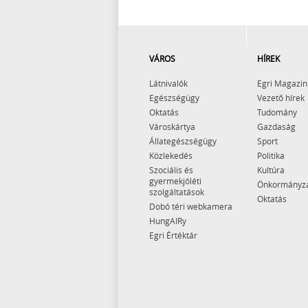
VÁROS
HÍREK
Látnivalók
Egri Magazin
Egészségügy
Vezető hírek
Oktatás
Tudomány
Városkártya
Gazdaság
Állategészségügy
Sport
Közlekedés
Politika
Szociális és
Kultúra
gyermekjóléti
Önkormányz
szolgáltatások
Oktatás
Dobó téri webkamera
HungAIRy
Egri Értéktár