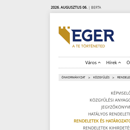
2026. AUGUSZTUS 06.
| BERTA
Város
Hírek
Ö
>
>
ÖNKORMÁNYZAT
KÖZGYŰLÉS
RENDELE
KÉPVISEL
KÖZGYŰLÉSI ANYAG
JEGYZŐKÖNYV
HATÁLYOS RENDELET
RENDELETEK ÉS HATÁROZAT
RENDELETEK KIHIRDETÉ