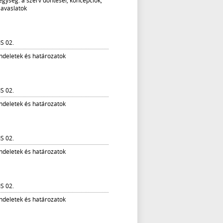
egység: a szerv döntései, koncepciók,
javaslatok
IS 02.
endeletek és határozatok
IS 02.
endeletek és határozatok
IS 02.
endeletek és határozatok
IS 02.
endeletek és határozatok