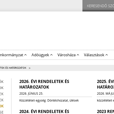
nkormányzat
Adóügyek
Városháza
Választások
>
TEK ÉS HATÁROZATOK
2026. ÉVI RENDELETEK ÉS
2025. É
ŐK
HATÁROZATOK
HATÁRO
OK
EK
2026. JÚNIUS 25.
2026. MÁJU
EK
Közzétételi egység: Döntéshozatal, ülések
közzétételi
OK
2024. ÉVI RENDELETEK ÉS
2023 RE
SE