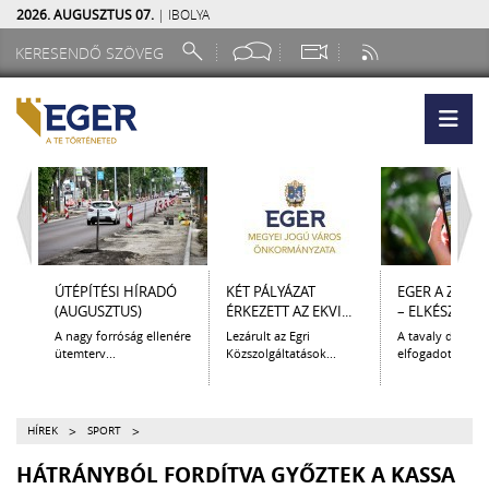
2026. AUGUSZTUS 07.
| IBOLYA
ÚTÉPÍTÉSI HÍRADÓ
KÉT PÁLYÁZAT
EGER A ZSEB
(AUGUSZTUS)
ÉRKEZETT AZ EKVI...
– ELKÉSZÜLT A.
A nagy forróság ellenére
Lezárult az Egri
A tavaly decem
ütemterv...
Közszolgáltatások...
elfogadott Kultur
>
>
HÍREK
SPORT
HÁTRÁNYBÓL FORDÍTVA GYŐZTEK A KASSA