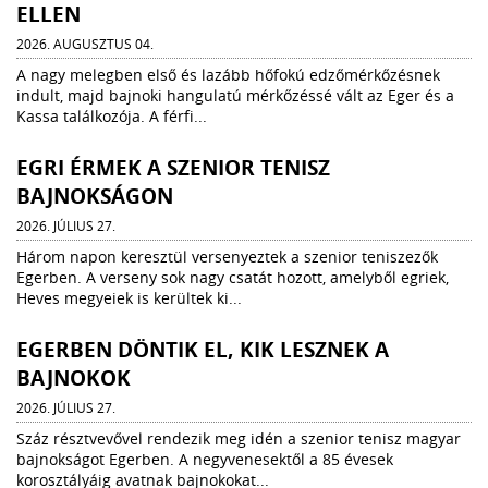
ELLEN
2026. AUGUSZTUS 04.
A nagy melegben első és lazább hőfokú edzőmérkőzésnek
indult, majd bajnoki hangulatú mérkőzéssé vált az Eger és a
Kassa találkozója. A férfi...
EGRI ÉRMEK A SZENIOR TENISZ
BAJNOKSÁGON
2026. JÚLIUS 27.
Három napon keresztül versenyeztek a szenior teniszezők
Egerben. A verseny sok nagy csatát hozott, amelyből egriek,
Heves megyeiek is kerültek ki...
EGERBEN DÖNTIK EL, KIK LESZNEK A
BAJNOKOK
2026. JÚLIUS 27.
Száz résztvevővel rendezik meg idén a szenior tenisz magyar
bajnokságot Egerben. A negyvenesektől a 85 évesek
korosztályáig avatnak bajnokokat...