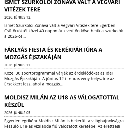
ISMÉT SZURKOLÓI ZÓNÁVÁ VÁLT A VÉGVÁRI
VITÉZEK TERE
2026. JÚNIUS 12.
Ismét Szurkolói Zónává vált a Végvári Vitézek tere Egerben.
Csütörtöktől közel 40 napon át kivetítőn követhetik a szurkolók
a 2026-os...
FÁKLYÁS FIESTA ÉS KERÉKPÁRTÚRA A
MOZGÁS ÉJSZAKÁJÁN
2026. JÚNIUS 11.
Közel 30 sportprogrammal várják az érdeklődőket az idei
Mozgás Éjszakáján. A június 12-i rendezvény helyszíne az
Érsekkert lesz, ahol a mozgás...
MOLDISZ MILÁN AZ U18-AS VÁLOGATOTTAL
KÉSZÜL
2026. JÚNIUS 05.
Egyetlen egriként Moldisz Milán is bekerült a világbajnokságra
készülő U18-as vízilabda fiú válogatott keretébe. Az érettségi