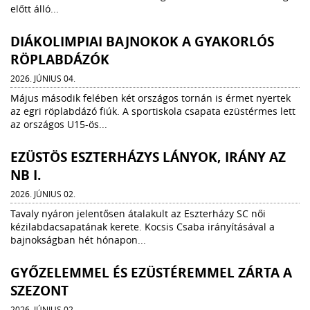
előtt álló...
DIÁKOLIMPIAI BAJNOKOK A GYAKORLÓS
RÖPLABDÁZÓK
2026. JÚNIUS 04.
Május második felében két országos tornán is érmet nyertek
az egri röplabdázó fiúk. A sportiskola csapata ezüstérmes lett
az országos U15-ös...
EZÜSTÖS ESZTERHÁZYS LÁNYOK, IRÁNY AZ
NB I.
2026. JÚNIUS 02.
Tavaly nyáron jelentősen átalakult az Eszterházy SC női
kézilabdacsapatának kerete. Kocsis Csaba irányításával a
bajnokságban hét hónapon...
GYŐZELEMMEL ÉS EZÜSTÉREMMEL ZÁRTA A
SZEZONT
2026. JÚNIUS 02.