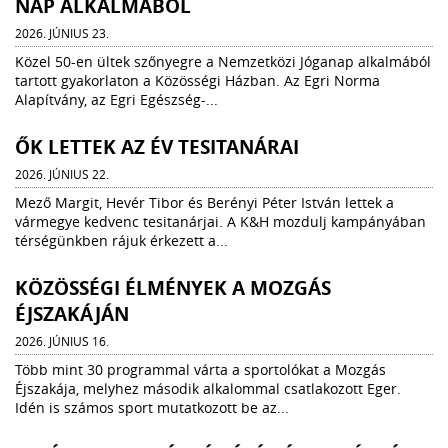
NAP ALKALMÁBÓL
2026. JÚNIUS 23.
Közel 50-en ültek szőnyegre a Nemzetközi Jóganap alkalmából
tartott gyakorlaton a Közösségi Házban. Az Egri Norma
Alapítvány, az Egri Egészség-...
ŐK LETTEK AZ ÉV TESITANÁRAI
2026. JÚNIUS 22.
Mező Margit, Hevér Tibor és Berényi Péter István lettek a
vármegye kedvenc tesitanárjai. A K&H mozdulj kampányában
térségünkben rájuk érkezett a...
KÖZÖSSÉGI ÉLMÉNYEK A MOZGÁS
ÉJSZAKÁJÁN
2026. JÚNIUS 16.
Több mint 30 programmal várta a sportolókat a Mozgás
Éjszakája, melyhez második alkalommal csatlakozott Eger.
Idén is számos sport mutatkozott be az...