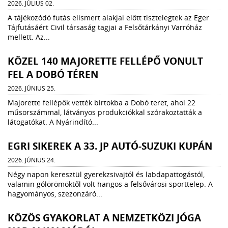
2026. JÚLIUS 02.
A tájékozódó futás elismert alakjai előtt tisztelegtek az Eger
Tájfutásáért Civil társaság tagjai a Felsőtárkányi Varróház
mellett. Az...
KÖZEL 140 MAJORETTE FELLÉPŐ VONULT
FEL A DOBÓ TÉREN
2026. JÚNIUS 25.
Majorette fellépők vették birtokba a Dobó teret, ahol 22
műsorszámmal, látványos produkciókkal szórakoztatták a
látogatókat. A Nyárindító...
EGRI SIKEREK A 33. JP AUTÓ-SUZUKI KUPÁN
2026. JÚNIUS 24.
Négy napon keresztül gyerekzsivajtól és labdapattogástól,
valamin gólörömöktől volt hangos a felsővárosi sporttelep. A
hagyományos, szezonzáró...
KÖZÖS GYAKORLAT A NEMZETKÖZI JÓGA