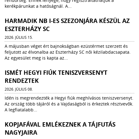
rendőrség. Ennek lényege, hogy regisztráltathatjuk a
kerékpárunkat a hatóságnál. A...
HARMADIK NB I-ES SZEZONJÁRA KÉSZÜL AZ
ESZTERHÁZY SC
2026. JÚLIUS 15.
A májusban véget ért bajnokságban ezüstérmet szerzett és
feljutott az élvonalba az Eszterházy SC női kézilabdacsapata.
Az egyesület meg is kapta az...
ISMÉT HEGYI FIÚK TENISZVERSENYT
RENDEZTEK
2026. JÚLIUS 08.
Idén is megrendezték a Hegyi fiúk meghívásos teniszversenyt.
Az ország több tájáról és a Vajdaságból is érkeztek résztvevők.
A legfiatalabb...
KOPJAFÁVAL EMLÉKEZNEK A TÁJFUTÁS
NAGYJAIRA