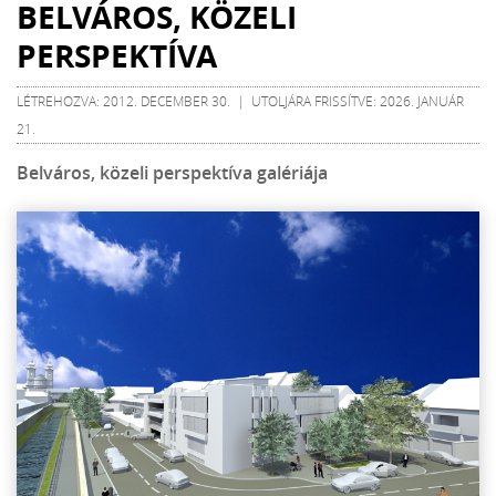
BELVÁROS, KÖZELI
PERSPEKTÍVA
LÉTREHOZVA: 2012. DECEMBER 30. | UTOLJÁRA FRISSÍTVE: 2026. JANUÁR
21.
Belváros, közeli perspektíva galériája