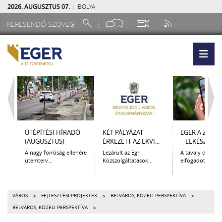
2026. AUGUSZTUS 07.
| IBOLYA
ÚTÉPÍTÉSI HÍRADÓ
KÉT PÁLYÁZAT
EGER A ZSEB
(AUGUSZTUS)
ÉRKEZETT AZ EKVI...
– ELKÉSZÜLT A.
A nagy forróság ellenére
Lezárult az Egri
A tavaly decem
ütemterv...
Közszolgáltatások...
elfogadott Kultur
>
>
>
VÁROS
FEJLESZTÉSI PROJEKTEK
BELVÁROS, KÖZELI PERSPEKTÍVA
>
BELVÁROS, KÖZELI PERSPEKTÍVA