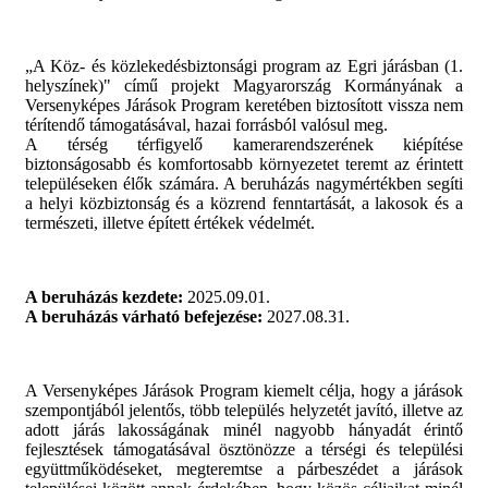
HIDETMÉNY BÍRÓSÁGI ÜLNÖK...
Az Alaptörvény 27. cikkének (2)...
„A Köz- és közlekedésbiztonsági program az Egri járásban (1.
helyszínek)" című projekt Magyarország Kormányának a
EGERBEN JÁRT A VIRÁGOS MAGYARORSZÁG...
Versenyképes Járások Program keretében biztosított vissza nem
Eger idén is nevezett a Virágos...
térítendő támogatásával, hazai forrásból valósul meg.
A térség térfigyelő kamerarendszerének kiépítése
biztonságosabb és komfortosabb környezetet teremt az érintett
Ajánlatkérés - Természetjáró...
településeken élők számára. A beruházás nagymértékben segíti
Eger Megyei Jogú Város Önkormányzata...
a helyi közbiztonság és a közrend fenntartását, a lakosok és a
természeti, illetve épített értékek védelmét.
Ajánlatkérés - Közösségi tér az...
Eger Megyei Jogú Város Önkormányzata...
A beruházás kezdete:
2025.09.01.
Ajánlatkérés - „Szociális...
A beruházás várható befejezése:
2027.08.31.
Eger Megyei Jogú Város Önkormányzata...
A Versenyképes Járások Program kiemelt célja, hogy a járások
MEGNYÍLT A XXX. EGRI BOR ÜNNEPE!
szempontjából jelentős, több település helyzetét javító, illetve az
Harminc év, számtalan emlék és egy...
adott járás lakosságának minél nagyobb hányadát érintő
fejlesztések támogatásával ösztönözze a térségi és települési
MUTATJUK, MI TÖRTÉNIK EGER ÚTJAIN A...
együttműködéseket, megteremtse a párbeszédet a járások
Az elmúlt fél évszázad legnagyobb...