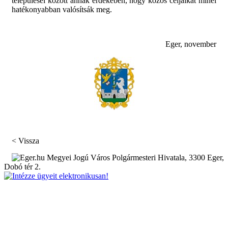
települései között annak érdekében, hogy közös céljaikat minél
hatékonyabban valósítsák meg.
Eger, november
MEGKEZDIK AZ ISKOLA UTCA...
Eger Megyei Jogú Város Önkormányzata...
NAGYSZABÁSÚ GALLYAZÁSI MUNKÁLATOK...
Az elmúlt években sokszor okoztak...
Az elmúlt fél évszázad legnagyobb...
< Vissza
Az elmúlt 50 év legnagyobb...
Megyei Jogú Város Polgármesteri Hivatala, 3300 Eger,
Dobó tér 2.
INDULHAT A KÁTYÚZÁS, A...
Száz millió forintos keretmegállapodást...
KÉSZÜL EGER ÚJ TELEPÜLÉSTERVE
A magyar önkormányzatoknak 2027. július...