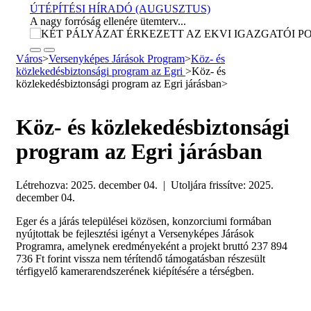
ÚTÉPÍTÉSI HÍRADÓ (AUGUSZTUS)
A nagy forróság ellenére ütemterv...
KÉT PÁLYÁZAT ÉRKEZETT AZ EKVI...
Város
>
Versenyképes Járások Program
>
Köz- és
Lezárult az Egri Közszolgáltatások...
közlekedésbiztonsági program az Egri
>
Köz- és
közlekedésbiztonsági program az Egri járásban
>
EGER A ZSEBÜNKBEN – ELKÉSZÜLT A...
A tavaly decemberben elfogadott Kulturális...
Köz- és közlekedésbiztonsági
program az Egri járásban
HŐSÉGRIADÓ IDEJÉN IS NYITVATARTÓ...
Az Egri Bölcsődei és Óvodai Intézmény...
Létrehozva: 2025. december 04. | Utoljára frissítve: 2025.
december 04.
TAKARÉKOSKODÁS ÉS HŰSÖLÉS HŐSÉG...
A következő napokban ismét extrém...
Eger és a járás települései közösen, konzorciumi formában
nyújtottak be fejlesztési igényt a Versenyképes Járások
Programra, amelynek eredményeként a projekt bruttó 237 894
VÁLTOZIK A KÖZJÓLÉTI CSOPORT...
736 Ft forint vissza nem térítendő támogatásban részesült
Augusztusban változik a Jogi, Szervezési...
térfigyelő kamerarendszerének kiépítésére a térségben.
I. fokú vízkorlátozás Eger...
Eger Megyei Jogú Város Polgármestere, a...