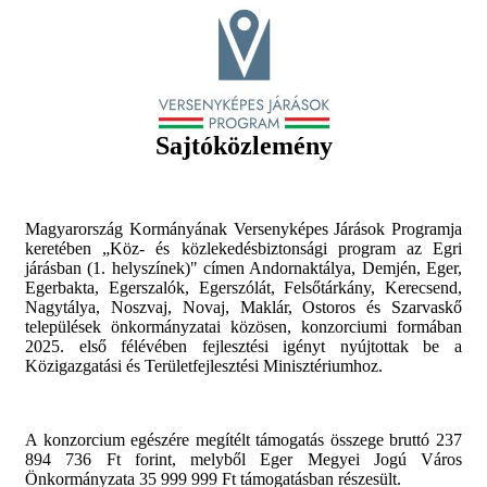
ÚTÉPÍTÉSI HÍRADÓ (AUGUSZTUS...
Az elmúlt 50 év legnagyobb...
Szakszerűen halad az egri vár...
Sajtóközlemény
Két évvel ezelőtt, 2024 őszén az (akkor...
SZÉPÜL A VÁROS: SÖVÉNYT VÁGNAK,...
Több helyszínen dolgoztak a héten a...
Magyarország Kormányának Versenyképes Járások Programja
keretében „Köz- és közlekedésbiztonsági program az Egri
járásban (1. helyszínek)" címen Andornaktálya, Demjén, Eger,
A LAJOSVÁROSBAN IS MEGKEZDŐDTEK A...
Egerbakta, Egerszalók, Egerszólát, Felsőtárkány, Kerecsend,
Az elmúlt 50 év legnagyobb...
Nagytálya, Noszvaj, Novaj, Maklár, Ostoros és Szarvaskő
települések önkormányzatai közösen, konzorciumi formában
2025. első félévében fejlesztési igényt nyújtottak be a
HIRDETMÉNY Eger Településtervének...
Közigazgatási és Területfejlesztési Minisztériumhoz.
Tájékoztatjuk a Tisztelt Lakosságot Eger...
ÚTÉPÍTÉSI HÍRADÓ (július 20-tól)
A konzorcium egészére megítélt támogatás összege bruttó 237
Az elmúlt 50 év legnagyobb...
894 736 Ft forint, melyből Eger Megyei Jogú Város
Önkormányzata 35 999 999 Ft támogatásban részesült.