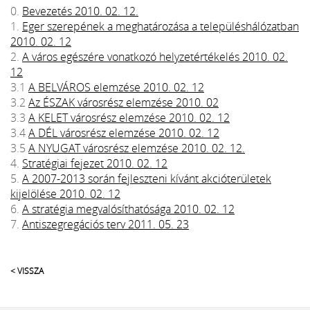
0.
Bevezetés 2010. 02. 12.
1.
Eger szerepének a meghatározása a településhálózatban
2010. 02. 12
2.
A város egészére vonatkozó helyzetértékelés 2010. 02.
12
3.1
A BELVÁROS elemzése 2010. 02. 12
3.2
Az ÉSZAK városrész elemzése 2010. 02
3.3
A KELET városrész elemzése 2010. 02. 12
3.4
A DÉL városrész elemzése 2010. 02. 12
3.5
A NYUGAT városrész elemzése 2010. 02. 12.
4.
Stratégiai fejezet 2010. 02. 12
5.
A 2007-2013 során fejleszteni kívánt akcióterületek
kijelölése 2010. 02. 12
6.
A stratégia megvalósíthatósága 2010. 02. 12
7.
Antiszegregációs terv 2011. 05. 23
< VISSZA