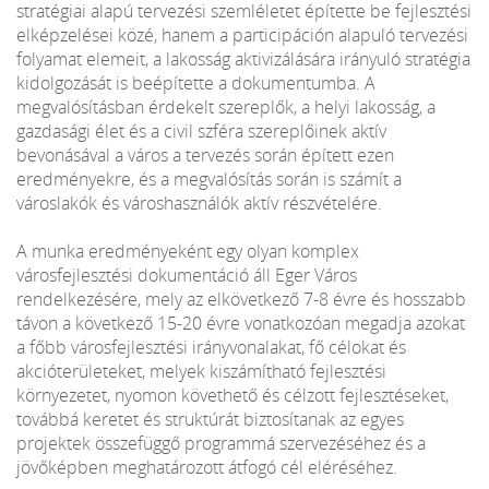
stratégiai alapú tervezési szemléletet építette be fejlesztési
elképzelései közé, hanem a participáción alapuló tervezési
folyamat elemeit, a lakosság aktivizálására irányuló stratégia
kidolgozását is beépítette a dokumentumba. A
megvalósításban érdekelt szereplők, a helyi lakosság, a
gazdasági élet és a civil szféra szereplőinek aktív
bevonásával a város a tervezés során épített ezen
eredményekre, és a megvalósítás során is számít a
városlakók és városhasználók aktív részvételére.
A munka eredményeként egy olyan komplex
városfejlesztési dokumentáció áll Eger Város
rendelkezésére, mely az elkövetkező 7-8 évre és hosszabb
távon a következő 15-20 évre vonatkozóan megadja azokat
a főbb városfejlesztési irányvonalakat, fő célokat és
akcióterületeket, melyek kiszámítható fejlesztési
környezetet, nyomon követhető és célzott fejlesztéseket,
továbbá keretet és struktúrát biztosítanak az egyes
projektek összefüggő programmá szervezéséhez és a
jövőképben meghatározott átfogó cél eléréséhez.