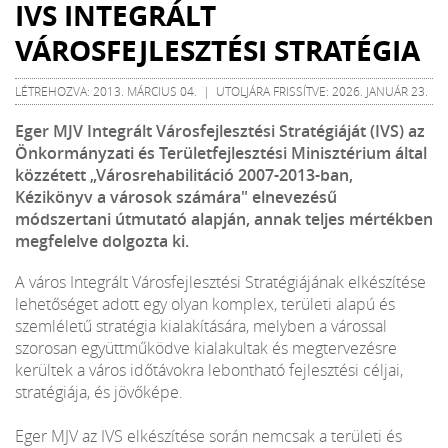
IVS INTEGRÁLT
VÁROSFEJLESZTÉSI STRATÉGIA
LÉTREHOZVA: 2013. MÁRCIUS 04. | UTOLJÁRA FRISSÍTVE: 2026. JANUÁR 23.
Eger MJV Integrált Városfejlesztési Stratégiáját (IVS) az
Önkormányzati és Területfejlesztési Minisztérium által
közzétett „Városrehabilitáció 2007-2013-ban,
Kézikönyv a városok számára" elnevezésű
módszertani útmutató alapján, annak teljes mértékben
megfelelve dolgozta ki.
A város Integrált Városfejlesztési Stratégiájának elkészítése
lehetőséget adott egy olyan komplex, területi alapú és
szemléletű stratégia kialakítására, melyben a várossal
szorosan együttműködve kialakultak és megtervezésre
kerültek a város időtávokra lebontható fejlesztési céljai,
stratégiája, és jövőképe.
Eger MJV az IVS elkészítése során nemcsak a területi és