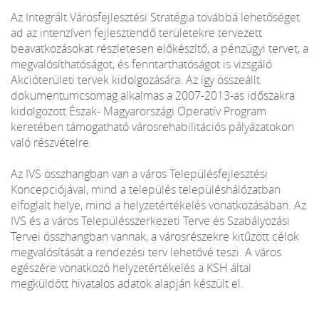
Az Integrált Városfejlesztési Stratégia továbbá lehetőséget
ad az intenzíven fejlesztendő területekre tervezett
beavatkozásokat részletesen előkészítő, a pénzügyi tervet, a
megvalósíthatóságot, és fenntarthatóságot is vizsgáló
Akcióterületi tervek kidolgozására. Az így összeállt
dokumentumcsomag alkalmas a 2007-2013-as időszakra
kidolgozott Észak- Magyarországi Operatív Program
keretében támogatható városrehabilitációs pályázatokon
való részvételre.
Az IVS összhangban van a város Településfejlesztési
Koncepciójával, mind a település településhálózatban
elfoglalt helye, mind a helyzetértékelés vonatkozásában. Az
IVS és a város Településszerkezeti Terve és Szabályozási
Tervei összhangban vannak, a városrészekre kitűzött célok
megvalósítását a rendezési terv lehetővé teszi. A város
egészére vonatkozó helyzetértékelés a KSH által
megküldött hivatalos adatok alapján készült el.