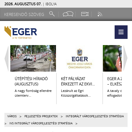
2026. AUGUSZTUS 07.
| IBOLYA
ÚTÉPÍTÉSI HÍRADÓ
KÉT PÁLYÁZAT
EGER A ZSEB
(AUGUSZTUS)
ÉRKEZETT AZ EKVI...
– ELKÉSZÜLT A.
A nagy forróság ellenére
Lezárult az Egri
A tavaly decem
ütemterv...
Közszolgáltatások...
elfogadott Kultur
>
>
VÁROS
FEJLESZTÉSI PROJEKTEK
INTEGRÁLT VÁROSFEJLESZTÉSI STRATÉGIA
>
>
IVS INTEGRÁLT VÁROSFEJLESZTÉSI STRATÉGIA