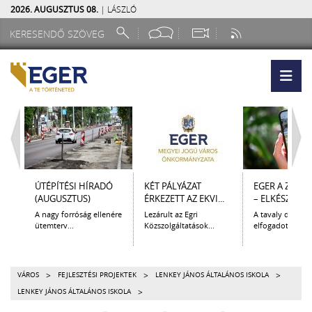
2026. AUGUSZTUS 08.
| LÁSZLÓ
ÚTÉPÍTÉSI HÍRADÓ
KÉT PÁLYÁZAT
EGER A ZSEB
(AUGUSZTUS)
ÉRKEZETT AZ EKVI...
– ELKÉSZÜLT A.
A nagy forróság ellenére
Lezárult az Egri
A tavaly decem
ütemterv...
Közszolgáltatások...
elfogadott Kultur
>
>
>
VÁROS
FEJLESZTÉSI PROJEKTEK
LENKEY JÁNOS ÁLTALÁNOS ISKOLA
>
LENKEY JÁNOS ÁLTALÁNOS ISKOLA