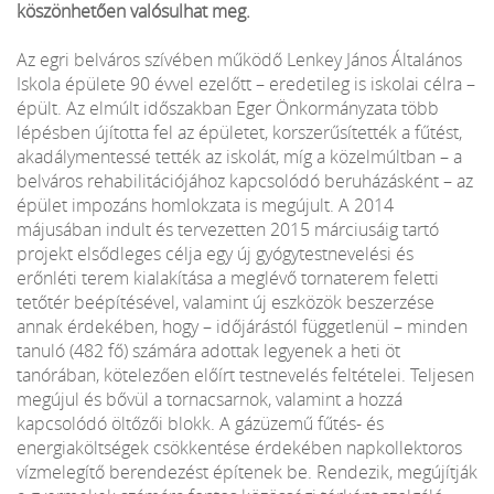
köszönhetően valósulhat meg.
Az egri belváros szívében működő Lenkey János Általános
Iskola épülete 90 évvel ezelőtt – eredetileg is iskolai célra –
épült. Az elmúlt időszakban Eger Önkormányzata több
lépésben újította fel az épületet, korszerűsítették a fűtést,
akadálymentessé tették az iskolát, míg a közelmúltban – a
belváros rehabilitációjához kapcsolódó beruházásként – az
épület impozáns homlokzata is megújult. A 2014
májusában indult és tervezetten 2015 márciusáig tartó
projekt elsődleges célja egy új gyógytestnevelési és
erőnléti terem kialakítása a meglévő tornaterem feletti
tetőtér beépítésével, valamint új eszközök beszerzése
annak érdekében, hogy – időjárástól függetlenül – minden
tanuló (482 fő) számára adottak legyenek a heti öt
tanórában, kötelezően előírt testnevelés feltételei. Teljesen
megújul és bővül a tornacsarnok, valamint a hozzá
kapcsolódó öltőzői blokk. A gázüzemű fűtés- és
energiaköltségek csökkentése érdekében napkollektoros
vízmelegítő berendezést építenek be. Rendezik, megújítják