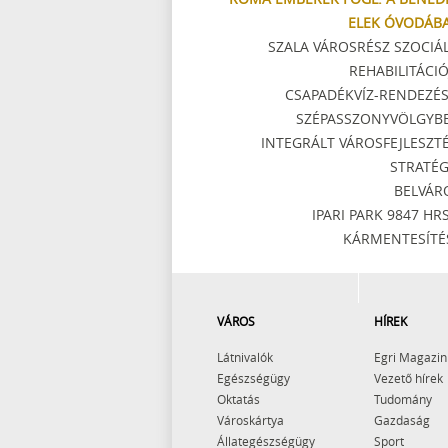
ELEK ÓVODÁB
SZALA VÁROSRÉSZ SZOCIÁL
REHABILITÁCIÓ
CSAPADÉKVÍZ-RENDEZÉS
SZÉPASSZONYVÖLGYB
INTEGRÁLT VÁROSFEJLESZTÉ
STRATÉG
BELVÁR
IPARI PARK 9847 HRS
KÁRMENTESÍTÉ
VÁROS
HÍREK
Látnivalók
Egri Magazin
Egészségügy
Vezető hírek
Oktatás
Tudomány
Városkártya
Gazdaság
Állategészségügy
Sport