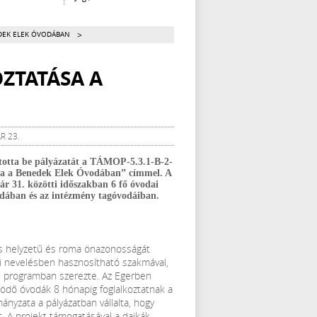
>
DEK ELEK ÓVODÁBAN
ZTATÁSA A
R 23.
otta be pályázatát a TÁMOP-5.3.1-B-2-
sa a Benedek Elek Óvodában” címmel. A
uár 31. közötti időszakban 6 fő óvodai
odában és az intézmény tagóvodáiban.
yos helyzetű és roma önazonosságát
ai nevelésben hasznosítható szakmával,
i programban szerezte. Az Egerben
dő óvodák 8 hónapig foglalkoztatnak a
nyzata a pályázatban vállalta, hogy
t. A projekt támogatásával a dajkák