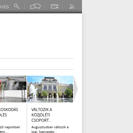
KOSKODÁS
VÁLTOZIK A
I. FOKÚ
ÚTÉP
ÖLÉS
KÖZJÓLÉTI
VÍZKORLÁTOZÁS
(AUG
.
CSOPORT...
EGER...
Az el
legna
ező napokban
Augusztusban változik a
Eger Megyei Jogú Város
ém...
Jogi, Szervezési...
Polgármestere, a...