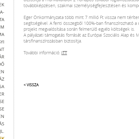
EK
továbbképzésen, szakmai személyiségfejlesztésen és kompet
A-
Eger Önkormányzata több mint 7 millió Ft vissza nem téríte
TA
segítségével. A fenti összegből 100%-ban finanszírozható a d
UM
projekt megvalósítása során felmerülő egyéb költségek is.
MA
A pályázati támogatás forrását az Európai Szociális Alap és
társfinanszírozásban biztosítja.
YI
NT
További információ:
ITT
ÁR
DŐ
EN
ÁZ
< VISSZA
SA
ER
SE
SE
EN
ÁS
L.
EK