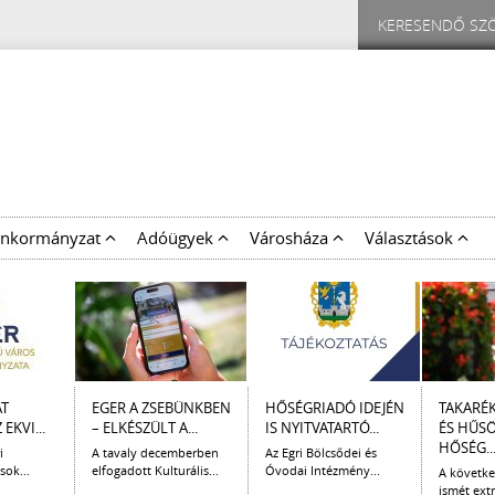
nkormányzat
Adóügyek
Városháza
Választások
AT
EGER A ZSEBÜNKBEN
HŐSÉGRIADÓ IDEJÉN
TAKARÉ
EKVI...
– ELKÉSZÜLT A...
IS NYITVATARTÓ...
ÉS HŰS
HŐSÉG..
i
A tavaly decemberben
Az Egri Bölcsődei és
sok...
elfogadott Kulturális...
Óvodai Intézmény...
A követk
ismét extr