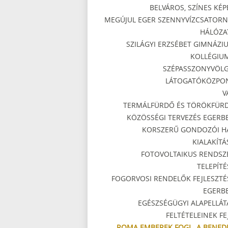
BELVÁROS, SZÍNES KÉP
MEGÚJUL EGER SZENNYVÍZCSATORN
HÁLÓZA
SZILÁGYI ERZSÉBET GIMNÁZI
KOLLÉGIU
SZÉPASSZONYVÖLG
LÁTOGATÓKÖZPO
V
TERMÁLFÜRDŐ ÉS TÖRÖKFÜR
KÖZÖSSÉGI TERVEZÉS EGERB
KORSZERŰ GONDOZÓI H
KIALAKÍTÁ
FOTOVOLTAIKUS RENDSZ
TELEPÍTÉ
FOGORVOSI RENDELŐK FEJLESZTÉ
EGERB
EGÉSZSÉGÜGYI ALAPELLÁT
FELTÉTELEINEK FEJ
ROMA EMBEREK FOGL. A BENED