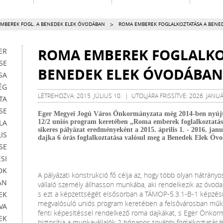
>
MBEREK FOGL. A BENEDEK ELEK ÓVODÁBAN
ROMA EMBEREK FOGLALKOZTATÁSA A BENE
ROMA EMBEREK FOGLALKO
ER
SE
BENEDEK ELEK ÓVODÁBAN
SA
ÉG
LÉTREHOZVA: 2015. JÚLIUS 10. | UTOLJÁRA FRISSÍTVE: 2026. JANUÁ
TA
SE
Eger Megyei Jogú Város Önkormányzata még 2014-ben nyújt
LA
12/2 uniós program keretében „Roma emberek foglalkoztatá
sikeres pályázat eredményeként a 2015. április 1. - 2016. jan
IS
dajka 6 órás foglalkoztatása valósul meg a Benedek Elek Óv
SE
SI
OK
A pályázati konstrukció fő célja az, hogy több olyan hátrán
AN
vállaló személy állhasson munkába, aki rendelkezik az óvod
s ezt a képzettségét elsősorban a TÁMOP-5.3.1-B-1 képzés
EK
megvalósuló uniós program keretében a felsővárosban műkö
VA
fenti képesítéssel rendelkező roma dajkákat, s Eger Önkormá
EK
biztosítja a munkavállalók 2 hónapos további foglalkoztatásá