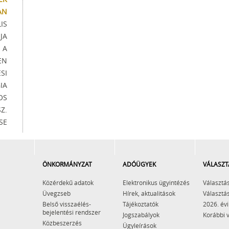
AN
IS
JA
 A
EN
SI
IA
OS
Z.
SE
ÖNKORMÁNYZAT
ADÓÜGYEK
VÁLASZT
Közérdekű adatok
Elektronikus ügyintézés
Választás
Üvegzseb
Hírek, aktualitások
Választás
Belső visszaélés-
Tájékoztatók
2026. évi
bejelentési rendszer
Jogszabályok
Korábbi 
Közbeszerzés
Ügyleírások