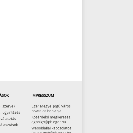
ÁSOK
IMPRESSZUM
i szervek
Eger Megyei Jogú Város
hivatalos honlapja
i ügyintézés
Közérdekű megkeresés:
 választás
egpolgh@ph.eger.hu
választások
Weboldallal kapcsolatos
ügyek: web@ph.eger.hu