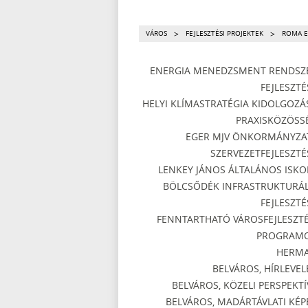
>
>
VÁROS
FEJLESZTÉSI PROJEKTEK
ROMA E
ENERGIA MENEDZSMENT RENDSZ
FEJLESZTÉ
HELYI KLÍMASTRATÉGIA KIDOLGOZÁ
PRAXISKÖZÖSS
EGER MJV ÖNKORMÁNYZA
SZERVEZETFEJLESZTÉ
LENKEY JÁNOS ÁLTALÁNOS ISKO
BÖLCSŐDÉK INFRASTRUKTURÁL
FEJLESZTÉ
FENNTARTHATÓ VÁROSFEJLESZTÉ
PROGRAM
HERM
BELVÁROS, HÍRLEVEL
BELVÁROS, KÖZELI PERSPEKTÍ
BELVÁROS, MADÁRTÁVLATI KÉP