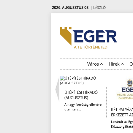
2026. AUGUSZTUS 08.
| LÁSZLÓ
Város
Hírek
Ö
ÚTÉPÍTÉSI HÍRADÓ
(AUGUSZTUS)
A nagy forróság ellenére
ütemterv...
KÉT PÁLYÁZ
ÉRKEZETT AZ 
Lezárult az Egr
Közszolgáltatá