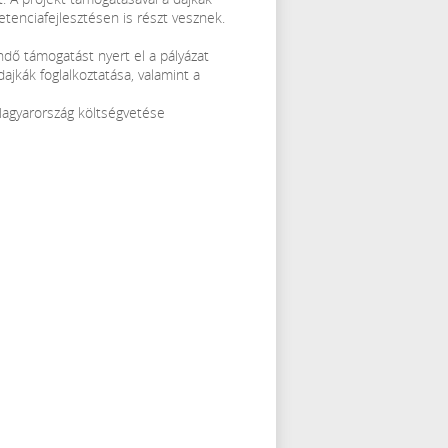
enciafejlesztésen is részt vesznek.
ndő támogatást nyert el a pályázat
ajkák foglalkoztatása, valamint a
 Magyarország költségvetése