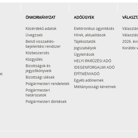
ÖNKORMÁNYZAT
ADÓÜGYEK
VÁLASZT
Közérdekű adatok
Elektronikus ügyintézés
Választás
Üvegzseb
Hírek, aktualitások
Választás
Belső visszaélés-
Tájékoztatók
2026. évi
bejelentési rendszer
Jogszabályok
Korábbi 
Közbeszerzés
Ügyleírások
Közgyűlés
HELYI IPARŰZÉSI ADÓ
Bizottságok és
IDEGENFORGALMI ADÓ
jegyzőkönyveik
at
ÉPÍTMÉNYADÓ
Bizottsági ülések
Egyéb adónemek
Polgármesteri rendeletek
Méltányossági kérelmek
Polgármesteri
határozatok
Polgármesteri döntések