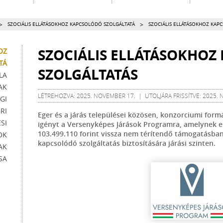
>
>
SZOCIÁLIS ELLÁTÁSOKHOZ KAPCSOLÓDÓ SZOLGÁLTATÁ
SZOCIÁLIS ELLÁTÁSOKHOZ KAP
SZOCIÁLIS ELLÁTÁSOKHOZ
OZ
TÁ
SZOLGÁLTATÁS
LA
AK
LÉTREHOZVA: 2025. NOVEMBER 17. | UTOLJÁRA FRISSÍTVE: 2025.
GI
RI
Eger és a járás települései közösen, konzorciumi form
SI
igényt a Versenyképes Járások Programra, amelynek 
103.499.110 forint vissza nem térítendő támogatásban 
OK
kapcsolódó szolgáltatás biztosítására járási szinten.
AK
SA