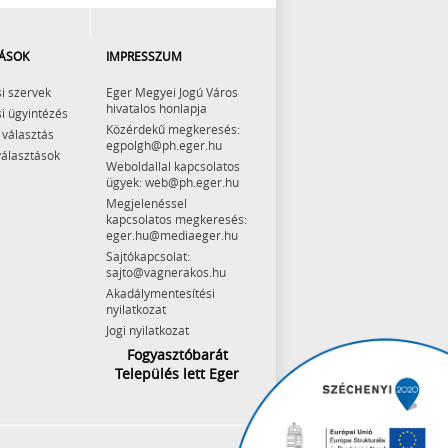
ÁSOK
IMPRESSZUM
i szervek
Eger Megyei Jogú Város
hivatalos honlapja
i ügyintézés
Közérdekű megkeresés:
 választás
egpolgh@ph.eger.hu
választások
Weboldallal kapcsolatos
ügyek: web@ph.eger.hu
Megjelenéssel
kapcsolatos megkeresés:
eger.hu@mediaeger.hu
Sajtókapcsolat:
sajto@vagnerakos.hu
Akadálymentesítési
nyilatkozat
Jogi nyilatkozat
Fogyasztóbarát
Település lett Eger