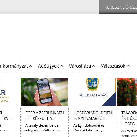
nkormányzat
Adóügyek
Városháza
Választások
AT
EGER A ZSEBÜNKBEN
HŐSÉGRIADÓ IDEJÉN
TAKARÉ
EKVI...
– ELKÉSZÜLT A...
IS NYITVATARTÓ...
ÉS HŰS
HŐSÉG..
i
A tavaly decemberben
Az Egri Bölcsődei és
sok...
elfogadott Kulturális...
Óvodai Intézmény...
A követk
ismét extr