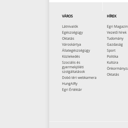
VÁROS
HÍREK
Látnivalók
Egri Magazin
Egészségügy
Vezető hírek
Oktatás
Tudomány
Városkártya
Gazdaság
Állategészségügy
Sport
Közlekedés
Politika
Szociális és
Kultúra
gyermekjóléti
Önkormányz
szolgáltatások
Oktatás
Dobó téri webkamera
HungAIRy
Egri Értéktár