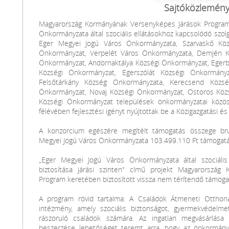
Sajtóközlemén
Magyarország Kormányának Versenyképes Járások Program
Önkormányzata által szociális ellátásokhoz kapcsolódó szolgá
Eger Megyei Jogú Város Önkormányzata, Szarvaskő Köz
Önkormányzat, Verpelét Város Önkormányzata, Demjén K
Önkormányzat, Andornaktálya Községi Önkormányzat, Egerb
Községi Önkormányzat, Egerszólát Községi Önkormányz
Felsőtárkány Község Önkormányzata, Kerecsend Közsé
Önkormányzat, Novaj Községi Önkormányzat, Ostoros Köz
Községi Önkormányzat települések önkormányzatai közö
félévében fejlesztési igényt nyújtottak be a Közigazgatási és
A konzorcium egészére megítélt támogatás összege bru
Megyei Jogú Város Önkormányzata 103.499.110 Ft támogatá
„Eger Megyei Jogú Város Önkormányzata által szociális 
biztosítása járási szinten" című projekt Magyarorszá
Program keretében biztosított vissza nem térítendő támogatá
A program rövid tartalma: A Családok Átmeneti Otthona 
intézmény, amely szociális biztonságot, gyermekvédelme
rászoruló családok számára. Az ingatlan megvásárlása 
beszerzése lehetőséget teremt arra, hogy az önkormány