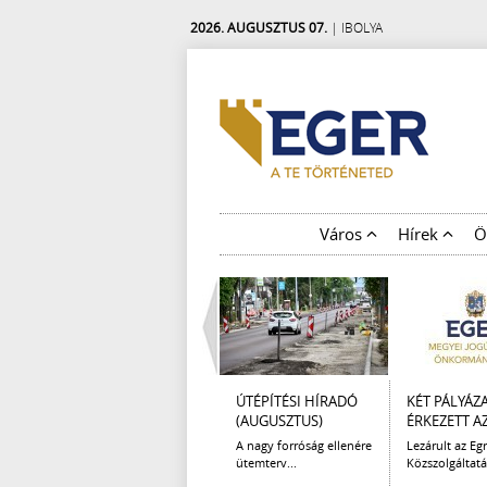
2026. AUGUSZTUS 07.
| IBOLYA
Város
Hírek
Ö
ÚTÉPÍTÉSI HÍRADÓ
KÉT PÁLYÁZ
(AUGUSZTUS)
ÉRKEZETT AZ 
A nagy forróság ellenére
Lezárult az Egr
ütemterv...
Közszolgáltatá