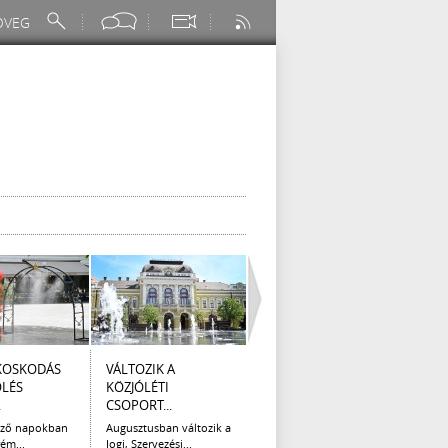
KOSKODÁS
VÁLTOZIK A
I. FOKÚ
ÚTÉP
ÖLÉS
KÖZJÓLÉTI
VÍZKORLÁTOZÁS
(AUG
.
CSOPORT...
EGER...
Az el
legna
ező napokban
Augusztusban változik a
Eger Megyei Jogú Város
ém...
Jogi, Szervezési...
Polgármestere, a...