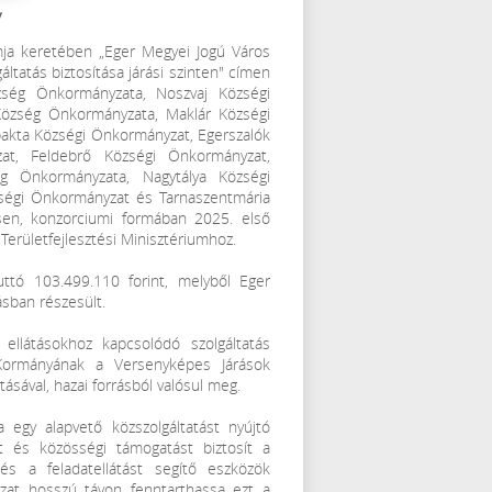
y
ja keretében „Eger Megyei Jogú Város
ltatás biztosítása járási szinten" címen
ség Önkormányzata, Noszvaj Községi
özség Önkormányzata, Maklár Községi
akta Községi Önkormányzat, Egerszalók
at, Feldebrő Községi Önkormányzat,
g Önkormányzata, Nagytálya Községi
ségi Önkormányzat és Tarnaszentmária
sen, konzorciumi formában 2025. első
 Területfejlesztési Minisztériumhoz.
ttó 103.499.110 forint, melyből Eger
sban részesült.
ellátásokhoz kapcsolódó szolgáltatás
g Kormányának a Versenyképes Járások
sával, hazai forrásból valósul meg.
egy alapvető közszolgáltatást nyújtó
t és közösségi támogatást biztosít a
és a feladatellátást segítő eszközök
zat hosszú távon fenntarthassa ezt a