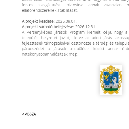
fontos szolgáltatást, biztosítva annak zavartala
ellátórendszerének stabilitását.
A projekt kezdete:
2025.09.01.
A projekt várható befejezése:
2026.12.31.
A Versenyképes Járások Program kiemelt célja, hogy a 
település helyzetét javító, illetve az adott járás lako
fejlesztések támogatásával ösztönözze a térségi és telep
párbeszédet a járások települései között annak érd
hatékonyabban valósítsák meg.
< VISSZA