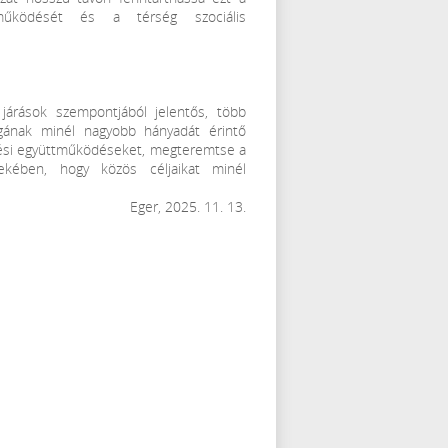
n működését és a térség szociális
járások szempontjából jelentős, több
sságának minél nagyobb hányadát érintő
ülési együttműködéseket, megteremtse a
ekében, hogy közös céljaikat minél
Eger, 2025. 11. 13.