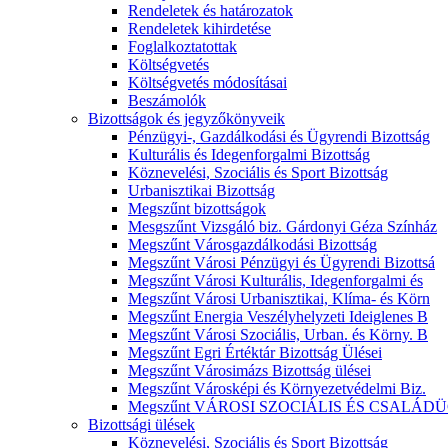
Rendeletek és határozatok
Rendeletek kihirdetése
Foglalkoztatottak
Költségvetés
Költségvetés módosításai
Beszámolók
Bizottságok és jegyzőkönyveik
Pénzügyi-, Gazdálkodási és Ügyrendi Bizottság
Kulturális és Idegenforgalmi Bizottság
Köznevelési, Szociális és Sport Bizottság
Urbanisztikai Bizottság
Megszűnt bizottságok
Mesgszűnt Vizsgáló biz. Gárdonyi Géza Színház
Megszűnt Városgazdálkodási Bizottság
Megszűnt Városi Pénzügyi és Ügyrendi Bizottsá
Megszűnt Városi Kulturális, Idegenforgalmi és
Megszűnt Városi Urbanisztikai, Klíma- és Körn
Megszűnt Energia Veszélyhelyzeti Ideiglenes B
Megszűnt Városi Szociális, Urban. és Körny. B
Megszűnt Egri Értéktár Bizottság Ülései
Megszűnt Városimázs Bizottság ülései
Megszűnt Városképi és Környezetvédelmi Biz.
Megszűnt VÁROSI SZOCIÁLIS ÉS CSALÁDÜ
Bizottsági ülések
Köznevelési, Szociális és Sport Bizottság