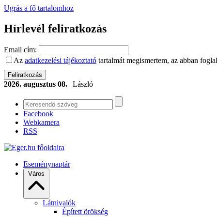
Ugrás a fő tartalomhoz
Hírlevél feliratkozás
Email cím:
Az
adatkezelési tájékoztató
tartalmát megismertem, az abban foglal
2026. augusztus 08.
| László
Facebook
Webkamera
RSS
Eseménynaptár
Város
Látnivalók
Épített örökség