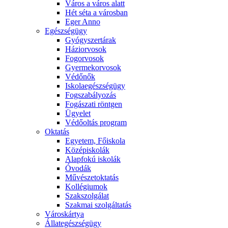
Város a város alatt
Hét séta a városban
Eger Anno
Egészségügy
Gyógyszertárak
Háziorvosok
Fogorvosok
Gyermekorvosok
Védőnők
Iskolaegészségügy
Fogszabályozás
Fogászati röntgen
Ügyelet
Védőoltás program
Oktatás
Egyetem, Főiskola
Középiskolák
Alapfokú iskolák
Óvodák
Művészetoktatás
Kollégiumok
Szakszolgálat
Szakmai szolgáltatás
Városkártya
Állategészségügy