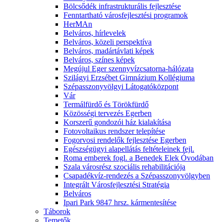
Bölcsődék infrastrukturális fejlesztése
Fenntartható városfejlesztési programok
HerMAn
Belváros, hírlevelek
Belváros, közeli perspektíva
Belváros, madártávlati képek
Belváros, színes képek
Megújul Eger szennyvízcsatorna-hálózata
Szilágyi Erzsébet Gimnázium Kollégiuma
Szépasszonyvölgyi Látogatóközpont
Vár
Termálfürdő és Törökfürdő
Közösségi tervezés Egerben
Korszerű gondozói ház kialakítása
Fotovoltaikus rendszer telepítése
Fogorvosi rendelők fejlesztése Egerben
Egészségügyi alapellátás feltételeinek fejl.
Roma emberek fogl. a Benedek Elek Óvodában
Szala városrész szociális rehabilitációja
Csapadékvíz-rendezés a Szépasszonyvölgyben
Integrált Városfejlesztési Stratégia
Belváros
Ipari Park 9847 hrsz. kármentesítése
Táborok
Temetők