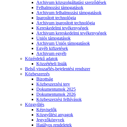
Archivum közszolgáltatási szerződések
Felhalmozási támogatások
Archivum felhalmozási támogatások
Iparosított technológia
Archivum iparosított technológia
Kereskedelmi tevékenységek
Archivum kereskedelmi tevékenységek
Uniós támogatások
Archivum Uniós támogatások
Egyéb kifizetések
Archivum egyéb
Közérdekű adatok
Közzétételi listák
Belső visszaélés-bejelentési rendszer
Közbeszerzés
Bizottság
Közbeszerzési terv
Dokumentumok 2025
Dokumentumok 2026
Közbeszerzési felhívások
Közgyűlés
Képviselők
Közgyűlési anyagok
Jegyzőkönyvek
Hatályos rendeletek