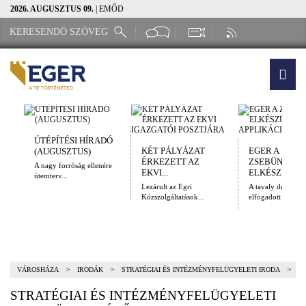
2026. AUGUSZTUS 09.
| EMŐD
ÚTÉPÍTÉSI HÍRADÓ
KÉT PÁLYÁZAT
EGER A
(AUGUSZTUS)
ÉRKEZETT AZ
ZSEBÜNKBEN
A nagy forróság ellenére
EKVI...
ELKÉSZÜLT A.
ütemterv...
Lezárult az Egri
A tavaly decembe
Közszolgáltatások...
elfogadott Kulturál
>
>
>
VÁROSHÁZA
IRODÁK
STRATÉGIAI ÉS INTÉZMÉNYFELÜGYELETI IRODA
STRATÉGIAI ÉS INTÉZMÉNYFELÜGYELETI