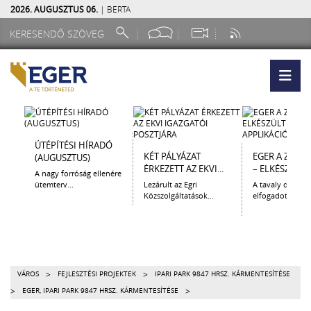
2026. AUGUSZTUS 06.
| BERTA
ÚTÉPÍTÉSI HÍRADÓ
KÉT PÁLYÁZAT
EGER A ZSEB
(AUGUSZTUS)
ÉRKEZETT AZ EKVI...
– ELKÉSZÜLT A.
A nagy forróság ellenére
ütemterv...
Lezárult az Egri
A tavaly decem
Közszolgáltatások...
elfogadott Kultur
>
>
VÁROS
FEJLESZTÉSI PROJEKTEK
IPARI PARK 9847 HRSZ. KÁRMENTESÍTÉSE
>
>
EGER, IPARI PARK 9847 HRSZ. KÁRMENTESÍTÉSE