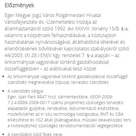
Előzmények
Eger Megyei Jogú Város Polgármesteri Hivatal
Városfejlesztési és -Üzemeltetési Irodája az
államháztartásról szóló 1992. évi XXXVIII. törvény 15/B. §-a,
valamint a közpénzek felhasználásával, a köztulajdon
használatának nyilvánosságával, átláthatóbbá tételével és
ellenőrzésének bővítésével kapcsolatos szabályokról szóló
44/2003. (XI.28.) EMJV Kgy. rendelet 7. §-a alapján – az
önkormányzat vagyonával történő gazdálkodással
összefüggésben – az alábbiakat teszi közzé:
Az önkormányzat vagyonával történő gazdálkodással összefüggő
szerződés megnevezése (típusa): tervezési szerződés
A szerződés tárgya:
Eger, Ipari Park 9847 hrsz. kármentesítése, KEOP-2009-
7.2.4.0809-2009-0017 számú projekthez szükséges tervezési
alapadatok gyűjtése, rendezése, dokumentáció elkészítése,
modellkísérlet az in situ technológia kidolgozása, RMT és CBA
elkészítése és KSZ általi jóváhagyatása, műszaki beavatkozási terv,
a kivitelezéshez szükséges tervdokumentációk véglegesítése.
A szerződést kötő felek neve: