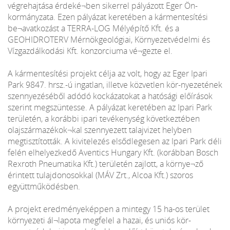
végrehajtása érdeké¬ben sikerrel pályázott Eger Ön-
kormányzata. Ezen pályázat keretében a kármentesítési
be¬avatkozást a TERRA-LOG Mélyépítő Kft. és a
GEOHIDROTERV Mérnökgeológiai, Környezetvédelmi és
Vízgazdálkodási Kft. konzorciuma vé¬gezte el.
A kármentesítési projekt célja az volt, hogy az Eger Ipari
Park 9847. hrsz.-ú ingatlan, illetve közvetlen kör-nyezetének
szennyezéséből adódó kockázatokat a hatósági előírások
szerint megszüntesse. A pályázat keretében az Ipari Park
területén, a korábbi ipari tevékenység következtében
olajszármazékok¬kal szennyezett talajvizet helyben
megtisztították. A kivitelezés elsődlegesen az Ipari Park déli
felén elhelyezkedő Aventics Hungary Kft. (korábban Bosch
Rexroth Pneumatika Kft.) területén zajlott, a környe¬ző
érintett tulajdonosokkal (MÁV Zrt., Alcoa Kft.) szoros
együttműködésben.
A projekt eredményeképpen a mintegy 15 ha-os terület
környezeti ál¬lapota megfelel a hazai, és uniós kör-