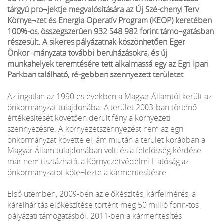
tárgyú pro¬jektje megvalósítására az Új Szé-chenyi Terv
Környe¬zet és Energia Operatív Program (KEOP) keretében
100%-os, összegszerűen 932 548 982 forint támo¬gatásban
részesült. A sikeres pályázatnak köszönhetően Eger
Önkor¬mányzata további beruházásokra, és új
munkahelyek teremtésére tett alkalmassá egy az Egri Ipari
Parkban található, ré-gebben szennyezett területet.
Az ingatlan az 1990-es években a Magyar Államtól került az
önkormányzat tulajdonába. A terület 2003-ban történő
értékesítését követően derült fény a környezeti
szennyezésre. A környezetszennyezést nem az egri
önkormányzat követte el, ám miután a terület korábban a
Magyar Állam tulajdonában volt, és a felelősség kérdése
már nem tisztázható, a Környezetvédelmi Hatóság az
önkormányzatot köte¬lezte a kármentesítésre.
Első ütemben, 2009-ben az előkészítés, kárfelmérés, a
kárelhárítás előkészítése történt meg 50 millió forin-tos
pályázati támogatásból. 2011-ben a kármentesítés