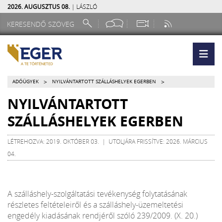
2026. AUGUSZTUS 08.
| LÁSZLÓ
>
>
ADÓÜGYEK
NYILVÁNTARTOTT SZÁLLÁSHELYEK EGERBEN
NYILVÁNTARTOTT
SZÁLLÁSHELYEK EGERBEN
LÉTREHOZVA: 2019. OKTÓBER 03. | UTOLJÁRA FRISSÍTVE: 2026. MÁRCIUS
04.
A szálláshely-szolgáltatási tevékenység folytatásának
részletes feltételeiről és a szálláshely-üzemeltetési
engedély kiadásának rendjéről szóló 239/2009. (X. 20.)