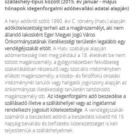
szálláshely-típus között (2015. év január - május
hónapok idegenforgalmi adóbevallási adatai alapján)
A helyi adókról szóló 1990. évi C. törvény (Hatv.) alapján
adókötelezettség terheli azt a magánszemélyt, aki nem
állandó lakosként Eger Megyei Jogú Város
Önkormányzatának illetékességi területén legalább egy
vendégéjszakát eltölt
. A Hatv. szabályai alapján
adómentesség illeti meg például a 18. életévét be nem
töltött magánszemély; a gyógyintézetben fekvőbeteg
szakellátásban részesülő vagy szociális intézményben
ellátott magánszemély; a közép- és felsőfokú oktatási
intézménynél tanulói vagy hallgatói jogviszony alapján az
önkormányzat illetékességi területén tartózkodó
magánszemély stb.
Az idegenforgalmi adó beszedése a
szállásadó illetve a szálláshellyel vagy az ingatlannal
rendelkezni jogosult kötelezettsége
. A vendégéjszakák
számáról a beszedett adóról a beszedést követő hó 15
napjáig bevallási és befizetési kötelezettséget is kell
teljesíteniük a szálláshelyeknek.