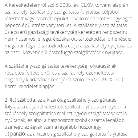
A kereskedelemről szóló 2005. évi CLXIV. törvény alapján
szálláshely: szálláshely-szolgáltatás folytatása céljából
létesített vagy használt épület, önálló rendeltetési egységet
képező épületrész vagy terület. A szálláshely-szolgáltatás:
üzletszerű gazdasági tevékenység keretében rendszerint
nem huzamos jellegű, éjszakai ott-tartózkodást, pihenést is
magában foglaló tartózkodás céljára szálláshely nyújtása és
az ezzel közvetlenül összefüggő szolgáltatások nyújtása.
A szálláshely-szolgáltatási tevékenység folytatásának
részletes feltételeiről és a szálláshely-üzemeltetési
engedély kiadásának rendjéről szóló 239/2009. (X. 20.)
Korm. rendelet alapján
2. §c)
szálloda
: az a kizárólag szálláshely-szolgáltatás
folytatása céljából létesített szálláshelytípus, amelyben a
szálláshely szolgáltatása mellett egyéb szolgáltatásokat is
nyújtanak, és ahol a hasznosított szobák száma legalább
tizenegy, az ágyak száma legalább huszonegy,
d)
panzió
: az a kizárólag szálláshely-szolgáltatás folytatása