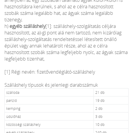
hasznosításra kerülnek, s ahol az e célra hasznosított
szobák száma legalább hat, az ágyak száma legalább
tizenegy,
h)
egyéb szálláshely
[1]
: szálláshely-szolgáltatás céljára
hasznosított, az a)-g) pont alá nem tartozó, nem kizárólag
szálláshely-szolgáltatás rendeltetéssel létesített önálló
épület vagy annak lehatárolt része, ahol az e célra
hasznosított szobák száma legfeljebb nyolc, az ágyak száma
legfeljebb tizenhat,
[1]
Régi nevén: fizetővendéglátó-szálláshely
Szálláshely típusok és jelenlegi darabszámuk
szálloda
21 db
panzió
19 db
kemping
2 db
üdülőház
3 db
közösségi szálláshely
10 db
egyéb szálláshely
240 db