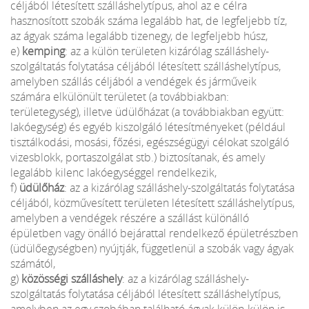
céljából létesített szálláshelytípus, ahol az e célra
hasznosított szobák száma legalább hat, de legfeljebb tíz,
az ágyak száma legalább tizenegy, de legfeljebb húsz,
e)
kemping
: az a külön területen kizárólag szálláshely-
szolgáltatás folytatása céljából létesített szálláshelytípus,
amelyben szállás céljából a vendégek és járműveik
számára elkülönült területet (a továbbiakban:
területegység), illetve üdülőházat (a továbbiakban együtt:
lakóegység) és egyéb kiszolgáló létesítményeket (például
tisztálkodási, mosási, főzési, egészségügyi célokat szolgáló
vizesblokk, portaszolgálat stb.) biztosítanak, és amely
legalább kilenc lakóegységgel rendelkezik,
f)
üdülőház
: az a kizárólag szálláshely-szolgáltatás folytatása
céljából, közművesített területen létesített szálláshelytípus,
amelyben a vendégek részére a szállást különálló
épületben vagy önálló bejárattal rendelkező épületrészben
(üdülőegységben) nyújtják, függetlenül a szobák vagy ágyak
számától,
g)
közösségi szálláshely
: az a kizárólag szálláshely-
szolgáltatás folytatása céljából létesített szálláshelytípus,
amelyben az egy szobában található ágyak külön-külön is