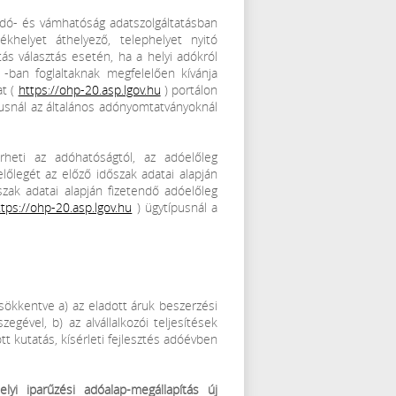
 adó- és vámhatóság adatszolgáltatásban
khelyet áthelyező, telephelyet nyitó
tás választás esetén, ha a helyi adókról
 -ban foglaltaknak megfelelően kívánja
at (
https://ohp-20.asp.lgov.hu
) portálon
usnál az általános adónyomtatványoknál
rheti az adóhatóságtól, az adóelőleg
őlegét az előző időszak adatai alapján
őszak adatai alapján fizetendő adóelőleg
ttps://ohp-20.asp.lgov.hu
) ügytípusnál a
csökkentve a) az eladott áruk beszerzési
egével, b) az alvállalkozói teljesítések
ott kutatás, kísérleti fejlesztés adóévben
lyi iparűzési adóalap-megállapítás új