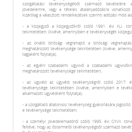
szolgáltatási tevékenységéből származó bevételére
jövedelemre, vagy a tételes átalányadózásra vonatkozó 
kizárólag a választott rendelkezések szerinti adózási mód al
- a közjegyző a közjegyzőkről szóló 1991. évi XLI. t
tekintetében; (kivéve, amennyiben e tevékenységét közjegyzői
- az önálló bírósági végrehajtó a bírósági végrehajtás
meghatározott tevékenysége tekintetében (kivéve, amenny
tagjaként folytatja);
- az egyéni szabadalmi ügyvivő a szabadalmi ügyvivőkr
meghatározott tevékenysége tekintetében;
- az ügyvéd az ügyvédi tevékenységről szóló 2017. év
tevékenysége tekintetében (kivéve, amennyiben e tevéke
alkalmazott ügyvédként folytatja);
- a szolgáltató állatorvosi tevékenység gyakorlására jogosí
e tevékenysége tekintetében;
- a személyi jövedelemadóról szóló 1995. évi CXVII. tör
feltéve, hogy az őstermelői tevékenységből származó bevé