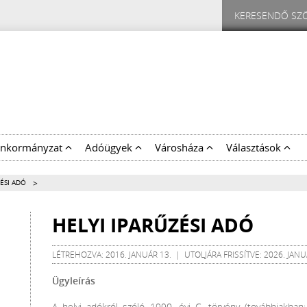
nkormányzat
Adóügyek
Városháza
Választások
>
ZÉSI ADÓ
HELYI IPARŰZÉSI ADÓ
LÉTREHOZVA: 2016. JANUÁR 13. | UTOLJÁRA FRISSÍTVE: 2026. JANU
Ügyleírás
A helyi adókról szóló 1990. évi C. törvény (továbbiakban: 