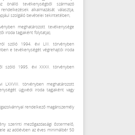
 az önálló tevékenységből származó
rendelkezések alkalmazását választja,
apjául szolgáló bevételei tekintetében;
örvényben meghatározott tevékenysége
 iroda tagjaként folytatja);
ról szóló 1994. évi LIII. törvényben
iben e tevékenységét végrehajtói iroda
ől szóló 1995. évi XXXII. törvényben
i LXXVIII. törvényben meghatározott
nységét ügyvédi iroda tagjaként vagy
tó igazolvánnyal rendelkező magánszemély
vény szerinti mezőgazdasági őstermelő,
tele az adóévben az éves minimálbér 50