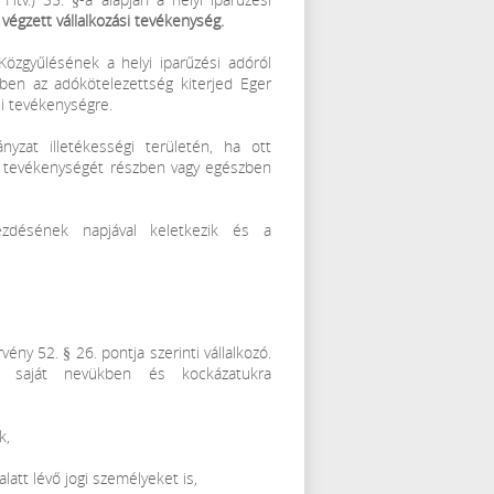
végzett vállalkozási tevékenység.
özgyűlésének a helyi iparűzési adóról
ében az adókötelezettség kiterjed Eger
si tevékenységre.
yzat illetékességi területén, ha ott
hogy tevékenységét részben vagy egészben
ezdésének napjával keletkezik és a
vény 52. § 26. pontja szerinti vállalkozó.
t saját nevükben és kockázatukra
k,
latt lévő jogi személyeket is,