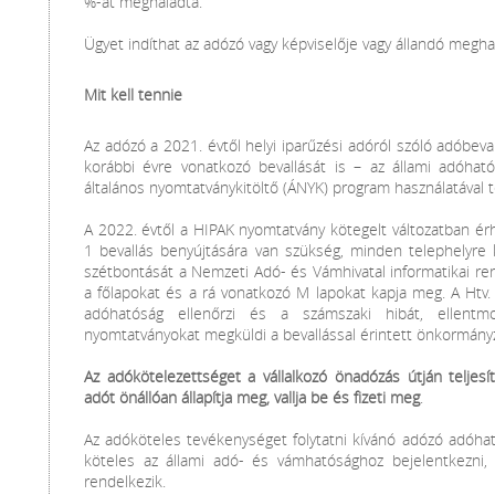
%-át meghaladta.
Ügyet indíthat az adózó vagy képviselője vagy állandó megha
Mit kell tennie
Az adózó a 2021. évtől helyi iparűzési adóról szóló adóbeva
korábbi évre vonatkozó bevallását is – az állami adóhat
általános nyomtatványkitöltő (ÁNYK) program használatával te
A 2022. évtől a HIPAK nyomtatvány kötegelt változatban ér
1 bevallás benyújtására van szükség, minden telephelyre 
szétbontását a Nemzeti Adó- és Vámhivatal informatikai re
a főlapokat és a rá vonatkozó M lapokat kapja meg. A Htv.
adóhatóság ellenőrzi és a számszaki hibát, ellentm
nyomtatványokat megküldi a bevallással érintett önkormány
Az adókötelezettséget a vállalkozó önadózás útján teljesít
adót önállóan állapítja meg, vallja be és fizeti meg
.
Az adóköteles tevékenységet folytatni kívánó adózó adóhat
köteles az állami adó- és vámhatósághoz bejelentkezni,
rendelkezik.