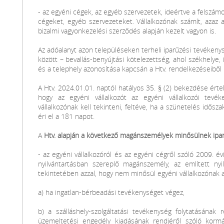
- az egyéni cégek, az egyéb szervezetek, ideértve a felszámo
cégeket, egyéb szervezeteket. Vállalkozónak számít, azaz a
bizalmi vagyonkezelési szerződés alapján kezelt vagyon is.
Az adóalanyt azon településeken terheli iparűzési tevékeny
között – bevallás-benyújtási kötelezettség, ahol székhelye, i
és a telephely azonosítása kapcsán a Htv. rendelkezéseiből ke
A Htv. 2024.01.01. naptól hatályos 35. § (2) bekezdése értel
hogy az egyéni vállalkozót az egyéni vállalkozói tevé
vállalkozónak kell tekinteni, feltéve, ha a szünetelés idő
éri el a 181 napot.
A
Htv. alapján a következő magánszemélyek minősülnek ipa
- az egyéni vállalkozóról és az egyéni cégről szóló 2009. évi
nyilvántartásban szereplő magánszemély, az említett nyil
tekintetében azzal, hogy nem minősül egyéni vállalkozónak
a) ha ingatlan-bérbeadási tevékenységet végez,
b) a szálláshely-szolgáltatási tevékenység folytatásának r
üzemeltetési engedély kiadásának rendjéről szóló kormán