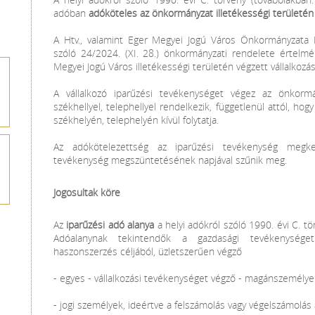
adóban
adóköteles az önkormányzat illetékességi területén 
A Htv., valamint Eger Megyei Jogú Város Önkormányzata K
szóló 24/2024. (XI. 28.) önkormányzati rendelete értelm
Megyei Jogú Város illetékességi területén végzett vállalkozá
A vállalkozó iparűzési tevékenységet végez az önkormán
székhellyel, telephellyel rendelkezik, függetlenül attól, 
székhelyén, telephelyén kívül folytatja.
Az adókötelezettség az iparűzési tevékenység megk
tevékenység megszüntetésének napjával szűnik meg.
Jogosultak köre
Az
iparűzési adó alanya
a helyi adókról szóló 1990. évi C. tör
Adóalanynak tekintendők a gazdasági tevékenysége
haszonszerzés céljából, üzletszerűen végző
- egyes - vállalkozási tevékenységet végző - magánszemélye
- jogi személyek, ideértve a felszámolás vagy végelszámolás a