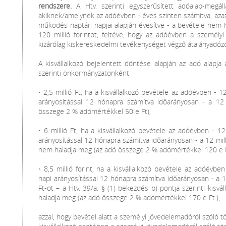
rendszere.
A Htv. szerinti egyszerűsített adóalap-megálla
akiknek/amelynek az adóévben - éves szinten számítva, aza
működés naptári napjai alapján évesítve - a bevétele nem hal
120 millió forintot, feltéve, hogy az adóévben a személyi
kizárólag kiskereskedelmi tevékenységet végző átalányadózó
A kisvállalkozó bejelentett döntése alapján az adó alapja 
szerinti önkormányzatonként
• 2,5 millió Ft, ha a kisvállalkozó bevétele az adóévben -
arányosítással 12 hónapra számítva időarányosan - a 12
összege 2 % adómértékkel 50 e Ft),
• 6 millió Ft, ha a kisvállalkozó bevétele az adóévben - 
arányosítással 12 hónapra számítva időarányosan - a 12 milli
nem haladja meg (az adó összege 2 % adómértékkel 120 e F
• 8,5 millió forint, ha a kisvállalkozó bevétele az adóév
napi arányosítással 12 hónapra számítva időarányosan - a 18
Ft-ot – a Htv. 39/a. § (1) bekezdés b) pontja szerinti kisvá
haladja meg (az adó összege 2 % adómértékkel 170 e Ft.),
azzal, hogy bevétel alatt a személyi jövedelemadóról szóló 