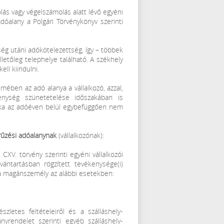
lás vagy végelszámolás alatt lévő egyéni
dóalany a Polgári Törvénykönyv szerinti
ség utáni adókötelezettség, így – többek
lletőleg telephelye található. A székhely
ll kiindulni.
mében az adó alanya a vállalkozó, azzal,
kenység szünetetelése időszakában is
szaka az adóéven belül egybefüggően nem
rűzési adóalanynak
(vállalkozónak):
 CXV. törvény szerinti egyéni vállalkozói
vántartásban rögzített tevékenysége(i)
 a magánszemély az alábbi esetekben:
észletes feltételeiről és a szálláshely-
yrendelet szerinti egyéb szálláshely-