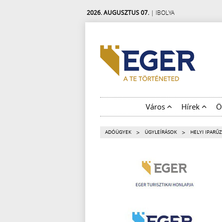
2026. AUGUSZTUS 07.
| IBOLYA
Város
Hírek
Ö
>
>
ADÓÜGYEK
ÜGYLEÍRÁSOK
HELYI IPARŰ