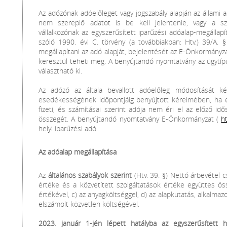
Az adózónak adóelőleget vagy jogszabály alapján az állami
nem szereplő adatot is be kell jelentenie, vagy a szé
vállalkozónak az egyszerűsített iparűzési adóalap-megállapí
szóló 1990. évi C. törvény (a továbbiakban: Htv.) 39/A. §
megállapítani az adó alapját, bejelentését az E-Önkormányz
keresztül teheti meg. A benyújtandó nyomtatvány az ügytíp
választható ki.
Az adózó az általa bevallott adóelőleg módosítását ké
esedékességének időpontjáig benyújtott kérelmében, ha el
fizeti, és számításai szerint adója nem éri el az előző id
összegét. A benyújtandó nyomtatvány E-Önkormányzat (
h
helyi iparűzési adó.
Az adóalap megállapítása
Az
általános szabályok szerint
(Htv. 39. §) Nettó árbevétel 
értéke és a közvetített szolgáltatások értéke együttes össz
értékével, c) az anyagköltséggel, d) az alapkutatás, alkalmaz
elszámolt közvetlen költségével.
2023. január 1-jén lépett hatályba az egyszerűsített he