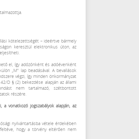
talmazottja.
llási kötelezettségét – ideértve bármely
óságon keresztül elektronikus úton, az
ljesítheti.
hető el, így adózónként és adóévenként
külön „M" lap beadásával. A bevallások
ndszere végzi, így minden önkormányzat
 42/D § (2) bekezdése alapján az állami
ondást nem tartalmazó, szétbontott
zatok részére.
i, a vonatkozó jogszabályok alapján, az
ósági nyilvántartásba vétele érdekében
 feltéve, hogy a törvény eltérően nem