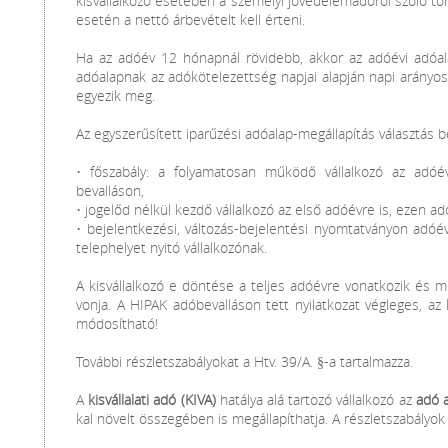
kisvállalkozó esetében a személyi jövedelemadóról szóló törv
esetén a nettó árbevételt kell érteni.
Ha az adóév 12 hónapnál rövidebb, akkor az adóévi adóala
adóalapnak az adókötelezettség napjai alapján napi arányos
egyezik meg.
Az egyszerűsített iparűzési adóalap-megállapítás választás 
• főszabály: a folyamatosan működő vállalkozó az adó
bevalláson,
• jogelőd nélkül kezdő vállalkozó az első adóévre is, ezen ad
• bejelentkezési, változás-bejelentési nyomtatványon adóé
telephelyet nyitó vállalkozónak.
A kisvállalkozó e döntése a teljes adóévre vonatkozik és 
vonja. A HIPAK adóbevalláson tett nyilatkozat végleges, a
módosítható!
További részletszabályokat a Htv. 39/A. §-a tartalmazza.
A
kisvállalati adó (KIVA)
hatálya alá tartozó vállalkozó az
adó a
kal növelt összegében is megállapíthatja. A részletszabályok 