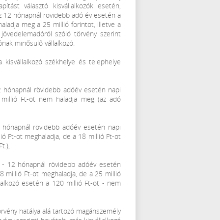
pítást választó kisvállalkozók esetén,
z 12 hónapnál rövidebb adó év esetén a
adja meg a 25 millió forintot, illetve a
 jövedelemadóról szóló törvény szerint
nak minősülő vállalkozó.
a kisvállalkozó székhelye és telephelye
 12 hónapnál rövidebb adóév esetén napi
 millió Ft-ot nem haladja meg (az adó
12 hónapnál rövidebb adóév esetén napi
ó Ft-ot meghaladja, de a 18 millió Ft-ot
t.),
ben - 12 hónapnál rövidebb adóév esetén
 millió Ft-ot meghaladja, de a 25 millió
llalkozó esetén a 120 millió Ft-ot - nem
törvény hatálya alá tartozó magánszemély