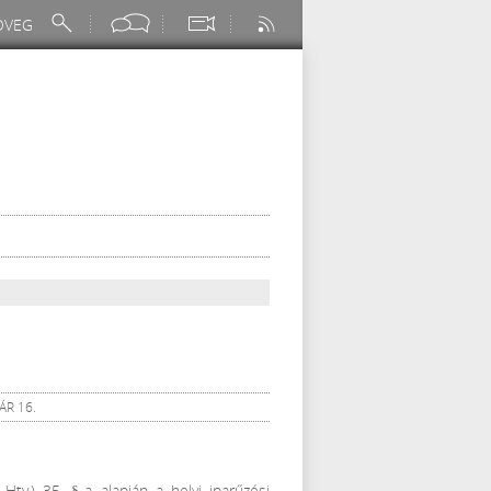
ÁR 16.
Htv.) 35. §-a alapján a helyi iparűzési