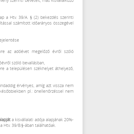
ény szerinti bevételt, más kisvállalkozó
p a Htv. 39/A. § (2) bekezdés szerinti
ítással számított időarányos összegével
bejelentése
évre az adóévet megelőző évről szóló
óévről szóló bevallásban,
vre a településen székhelyet áthelyező,
mindaddig érvényes, amíg azt vissza nem
z későbbiekben pl.: önellenőrzéssel nem
lapját
a kisvállalati adója alapjának 20%-
a Htv. 39/B.§-ában találhatóak.