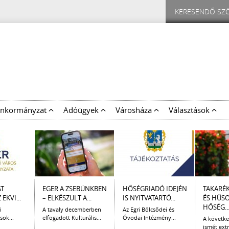
nkormányzat
Adóügyek
Városháza
Választások
AT
EGER A ZSEBÜNKBEN
HŐSÉGRIADÓ IDEJÉN
TAKARÉ
EKVI...
– ELKÉSZÜLT A...
IS NYITVATARTÓ...
ÉS HŰS
HŐSÉG..
i
A tavaly decemberben
Az Egri Bölcsődei és
sok...
elfogadott Kulturális...
Óvodai Intézmény...
A követk
ismét extr