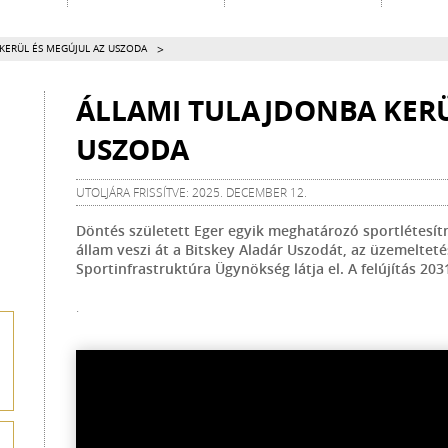
>
KERÜL ÉS MEGÚJUL AZ USZODA
ÁLLAMI TULAJDONBA KERÜ
USZODA
UTOLJÁRA FRISSÍTVE: 2025. DECEMBER 12.
Döntés született Eger egyik meghatározó sportlétesítm
állam veszi át a Bitskey Aladár Uszodát, az üzemeltet
Sportinfrastruktúra Ügynökség látja el. A felújítás 20
.