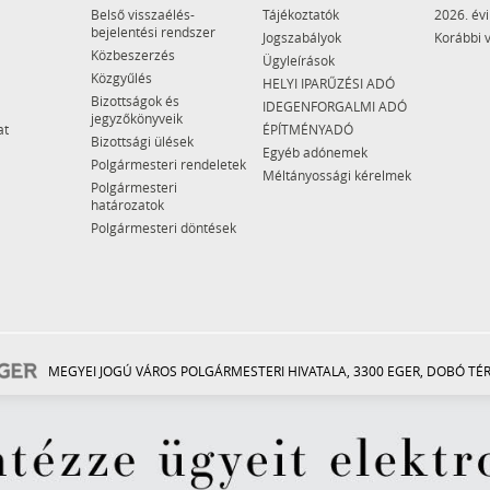
Belső visszaélés-
Tájékoztatók
2026. évi
bejelentési rendszer
Jogszabályok
Korábbi 
Közbeszerzés
Ügyleírások
Közgyűlés
HELYI IPARŰZÉSI ADÓ
Bizottságok és
IDEGENFORGALMI ADÓ
jegyzőkönyveik
at
ÉPÍTMÉNYADÓ
Bizottsági ülések
Egyéb adónemek
Polgármesteri rendeletek
Méltányossági kérelmek
Polgármesteri
határozatok
Polgármesteri döntések
MEGYEI JOGÚ VÁROS POLGÁRMESTERI HIVATALA, 3300 EGER, DOBÓ TÉR