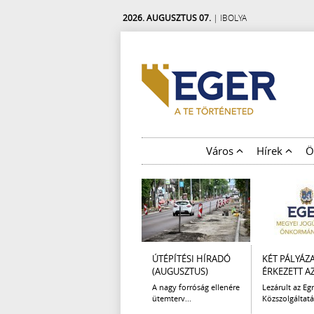
2026. AUGUSZTUS 07.
| IBOLYA
Város
Hírek
Ö
ÚTÉPÍTÉSI HÍRADÓ
KÉT PÁLYÁZ
(AUGUSZTUS)
ÉRKEZETT AZ 
A nagy forróság ellenére
Lezárult az Egr
ütemterv...
Közszolgáltatá