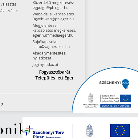
Közérdekű megkeresés:
 választás
egpolgh@ph.eger.hu
választások
Weboldallal kapcsolatos
ügyek: web@ph.eger.hu
Megjelenéssel
kapcsolatos megkeresés:
eger.hu@mediaeger.hu
Sajtókapcsolat:
sajto@vagnerakos.hu
Akadálymentesítési
nyilatkozat
Jogi nyilatkozat
Fogyasztóbarát
Település lett Eger
 2.