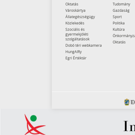
Oktatás
Tudomány
Városkártya
Gazdaság
Állategészségügy
Sport
Közlekedés
Politika
Szociális és
Kultúra
gyermekjóléti
Önkormányz
szolgáltatások
Oktatás
Dobó téri webkamera
HungAIRy
Egri Értéktár