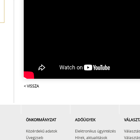
< VISSZA
ÖNKORMÁNYZAT
ADÓÜGYEK
VÁLASZT
Közérdekű adatok
Elektronikus ügyintézés
Választás
Üvegzseb
Hírek, aktualitások
Választás