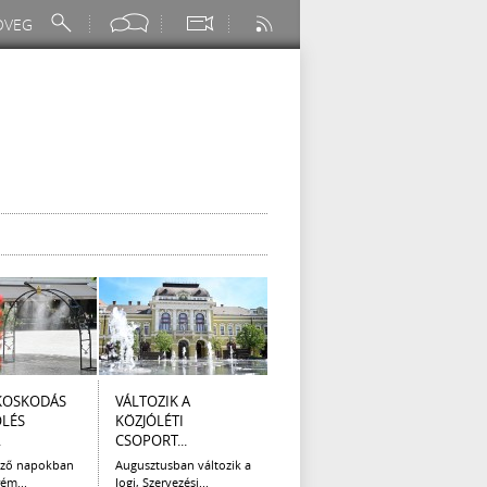
KOSKODÁS
VÁLTOZIK A
I. FOKÚ
ÚTÉP
ÖLÉS
KÖZJÓLÉTI
VÍZKORLÁTOZÁS
(AUG
.
CSOPORT...
EGER...
Az el
legna
ező napokban
Augusztusban változik a
Eger Megyei Jogú Város
ém...
Jogi, Szervezési...
Polgármestere, a...