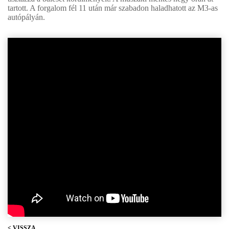
tartott. A forgalom fél 11 után már szabadon haladhatott az M3-as
autópályán.
< VISSZA