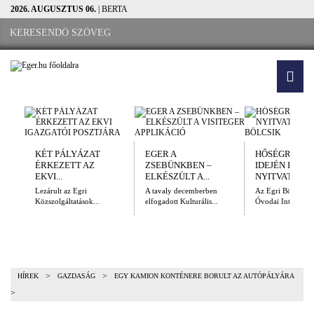
2026. AUGUSZTUS 06.
| BERTA
KÉT PÁLYÁZAT
EGER A
HŐSÉGRIADÓ
ÉRKEZETT AZ
ZSEBÜNKBEN –
IDEJÉN IS
EKVI...
ELKÉSZÜLT A...
NYITVATARTÓ.
Lezárult az Egri
A tavaly decemberben
Az Egri Bölcsődei
Közszolgáltatások...
elfogadott Kulturális...
Óvodai Intézmény
>
>
HÍREK
GAZDASÁG
EGY KAMION KONTÉNERE BORULT AZ AUTÓPÁLYÁRA
>