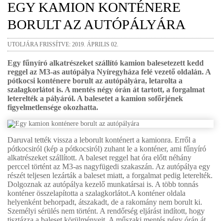
EGY KAMION KONTÉNERE
BORULT AZ AUTÓPÁLYÁRA
UTOLJÁRA FRISSÍTVE: 2019. ÁPRILIS 02.
Egy fűnyíró alkatrészeket szállító kamion balesetezett kedd
reggel az M3-as autópálya Nyíregyháza felé vezető oldalán. A
pótkocsi konténere borult az autópályára, letarolta a
szalagkorlátot is. A mentés négy órán át tartott, a forgalmat
leterelték a pályáról. A balesetet a kamion sofőrjének
figyelmetlensége okozhatta.
Daruval tették vissza a leborult konténert a kamionra. Erről a
pótkocsiról (kép a pótkocsiról) zuhant le a konténer, ami fűnyíró
alkatrészeket szállított. A baleset reggel hat óra előtt néhány
perccel történt az M3-as nagyfügedi szakaszán. Az autópálya egy
részét teljesen lezárták a baleset miatt, a forgalmat pedig leterelték.
Dolgoznak az autópálya kezelő munkatársai is. A több tonnás
konténer összelapította a szalagkorlátot.A konténer oldala
helyenként behorpadt, átszakadt, de a rakomány nem borult ki.
Személyi sérülés nem történt. A rendőrség eljárást indított, hogy
tisztázza a baleset körülményeit. A műszaki mentés négy órán át