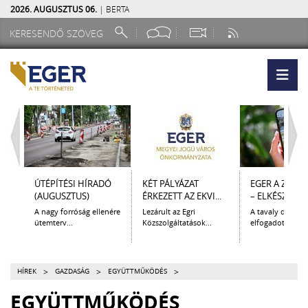
2026. AUGUSZTUS 06.
| BERTA
ÚTÉPÍTÉSI HÍRADÓ
KÉT PÁLYÁZAT
EGER A ZSEB
(AUGUSZTUS)
ÉRKEZETT AZ EKVI...
– ELKÉSZÜLT A.
A nagy forróság ellenére
Lezárult az Egri
A tavaly decem
ütemterv...
Közszolgáltatások...
elfogadott Kultur
>
>
>
HÍREK
GAZDASÁG
EGYÜTTMŰKÖDÉS
EGYÜTTMŰKÖDÉS