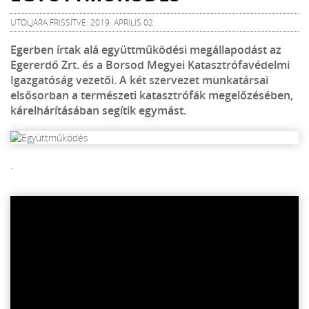
UTOLJÁRA FRISSÍTVE: 2019. ÁPRILIS 02.
Egerben írtak alá együttműködési megállapodást az
Egererdő Zrt. és a Borsod Megyei Katasztrófavédelmi
Igazgatóság vezetői. A két szervezet munkatársai
elsősorban a természeti katasztrófák megelőzésében,
kárelhárításában segítik egymást.
.