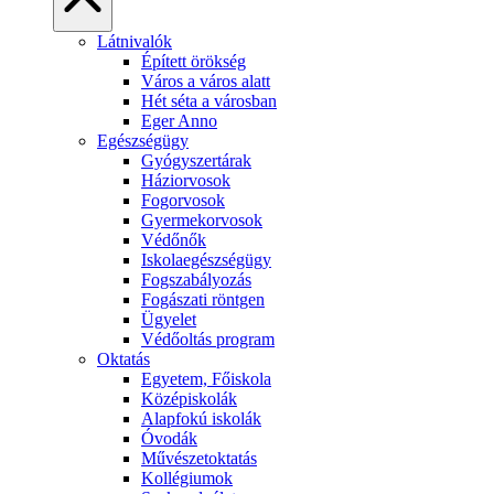
Látnivalók
Épített örökség
Város a város alatt
Hét séta a városban
Eger Anno
Egészségügy
Gyógyszertárak
Háziorvosok
Fogorvosok
Gyermekorvosok
Védőnők
Iskolaegészségügy
Fogszabályozás
Fogászati röntgen
Ügyelet
Védőoltás program
Oktatás
Egyetem, Főiskola
Középiskolák
Alapfokú iskolák
Óvodák
Művészetoktatás
Kollégiumok