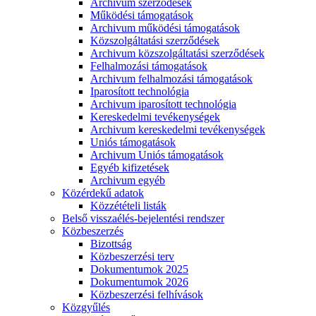
Archivum szerződések
Működési támogatások
Archivum működési támogatások
Közszolgáltatási szerződések
Archivum közszolgáltatási szerződések
Felhalmozási támogatások
Archivum felhalmozási támogatások
Iparosított technológia
Archivum iparosított technológia
Kereskedelmi tevékenységek
Archivum kereskedelmi tevékenységek
Uniós támogatások
Archivum Uniós támogatások
Egyéb kifizetések
Archivum egyéb
Közérdekű adatok
Közzétételi listák
Belső visszaélés-bejelentési rendszer
Közbeszerzés
Bizottság
Közbeszerzési terv
Dokumentumok 2025
Dokumentumok 2026
Közbeszerzési felhívások
Közgyűlés