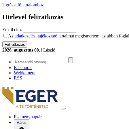
Ugrás a fő tartalomhoz
Hírlevél feliratkozás
Email cím:
Az
adatkezelési tájékoztató
tartalmát megismertem, az abban foglal
2026. augusztus 08.
| László
Facebook
Webkamera
RSS
Eseménynaptár
Város