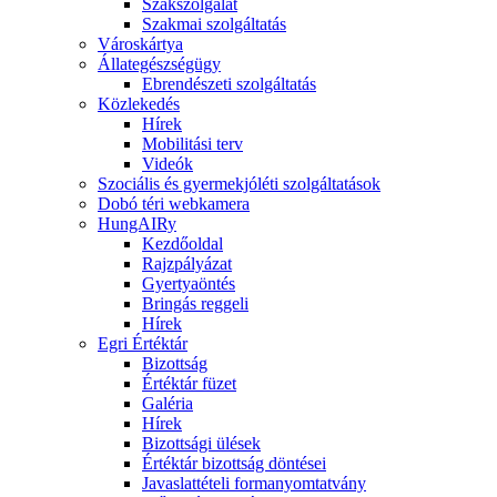
Szakszolgálat
Szakmai szolgáltatás
Városkártya
Állategészségügy
Ebrendészeti szolgáltatás
Közlekedés
Hírek
Mobilitási terv
Videók
Szociális és gyermekjóléti szolgáltatások
Dobó téri webkamera
HungAIRy
Kezdőoldal
Rajzpályázat
Gyertyaöntés
Bringás reggeli
Hírek
Egri Értéktár
Bizottság
Értéktár füzet
Galéria
Hírek
Bizottsági ülések
Értéktár bizottság döntései
Javaslattételi formanyomtatvány