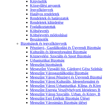
Képviselők
Közgyűlési anyagok
Jegyzőkönyvek
Hatályos rendeletek
Rendeletek és határozatok
Rendeletek kihirdetése
Foglalkoztatottak
Költségvetés
Költségvetés módosításai
Beszámolók
Bizottságok és jegyzőkönyveik
Pénzügyi-, Gazdálkodási és Ügyrendi Bizottság
Kulturális és Idegenforgalmi Bizottság
Köznevelési, Szociális és Sport Bizottság
Urbanisztikai Bizottság
Megszűnt bizottságok
Mesgszűnt Vizsgáló biz. Gárdonyi Géza Színház
Megszűnt Városgazdálkodási Bizottság
Megszűnt Városi Pénzügyi és Ügyrendi Bizottsá
Megszűnt Városi Kulturális, Idegenforgalmi és
Megszűnt Városi Urbanisztikai, Klíma- és Körn
Megszűnt Energia Veszélyhelyzeti Ideiglenes B
Megszűnt Városi Szociális, Urban. és Körny. B
Megszűnt Egri Értéktár Bizottság Ülései
Megszűnt Városimázs Bizottság ülései