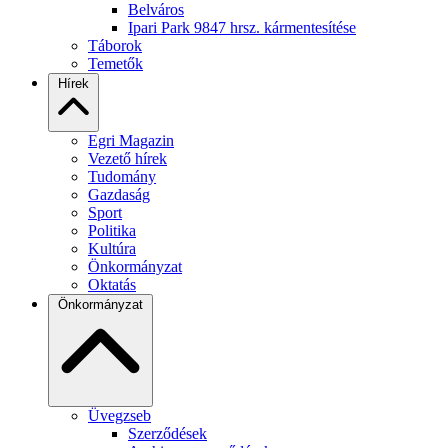
Belváros
Ipari Park 9847 hrsz. kármentesítése
Táborok
Temetők
Hírek
Egri Magazin
Vezető hírek
Tudomány
Gazdaság
Sport
Politika
Kultúra
Önkormányzat
Oktatás
Önkormányzat
Üvegzseb
Szerződések