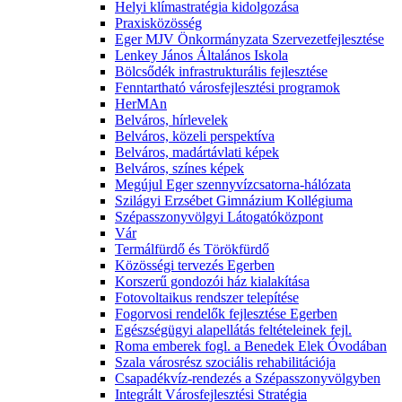
Helyi klímastratégia kidolgozása
Praxisközösség
Eger MJV Önkormányzata Szervezetfejlesztése
Lenkey János Általános Iskola
Bölcsődék infrastrukturális fejlesztése
Fenntartható városfejlesztési programok
HerMAn
Belváros, hírlevelek
Belváros, közeli perspektíva
Belváros, madártávlati képek
Belváros, színes képek
Megújul Eger szennyvízcsatorna-hálózata
Szilágyi Erzsébet Gimnázium Kollégiuma
Szépasszonyvölgyi Látogatóközpont
Vár
Termálfürdő és Törökfürdő
Közösségi tervezés Egerben
Korszerű gondozói ház kialakítása
Fotovoltaikus rendszer telepítése
Fogorvosi rendelők fejlesztése Egerben
Egészségügyi alapellátás feltételeinek fejl.
Roma emberek fogl. a Benedek Elek Óvodában
Szala városrész szociális rehabilitációja
Csapadékvíz-rendezés a Szépasszonyvölgyben
Integrált Városfejlesztési Stratégia