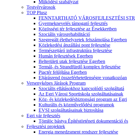
Működési szabályzat
Testvérvárosok
TOP Plusz
FENNTARTHATÓ VÁROSFEJLESZTÉSI ST
Gyermeknevelés támogató fejlesztés
Közösségi tér fejlesztése az Érsekkertben
Szociális városrehabilitáció
Szegregált élethelyzetek felszámolása Egerben
Közlekedési átszállási pont fejlesztése
Természetjáró infrastruktúra fejlesztése
Humán fejlesztések Egerben
Belterületi utak fejlesztése Egerben
Termál- és Strandfürdő komplex fejlesztése
Piactér felújítása Egerben
Eljárásrend összeférhetetlenségre vonatkozóan
Versenyképes Járások Program
Szociális ellátásokhoz kapcsolódó szolgáltatá
Az Egri Városi Sportiskola szolgáltatásainak
Köz- és közlekedésbiztonsági program az Egri
Kulturális és közművelődési programok
EVSI szolgáltatásainak biztosítása
Egri vár fejlesztés
Tömlöc bástya Építéstörténeti dokumentáció és
Fejlesztési projektek
Energia menedzsment rendszer fejlesztése