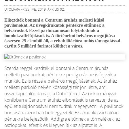
UTOLJÁRA FRISSÍTVE: 2019. ÁPRILIS 02.
Elkezdték bontani a Centrum áruház melletti külső
pavilonokat. Az üvegkirakatok péntekre eltűnnek a
belvárosból. Ezzel párhuzamosan folytatódnak a
homlokzatfelújítások is. A történelmi belváros megújítása
összesen 25 elemből áll, a rehabilitációra uniós támogatással
együtt 5 milliárd forintot költhet a város.
Szerda reggel kezdték el bontani a Centrum áruház
melletti pavilonokat, péntekre pedig már be is fejezik a
munkát. Ez is része a belváros megújításának. Az áruház
melletti parkoló helyén közösségi tér jön létre, ami
összekapcsolódik majd a Dobó térrel. Az önkormányzat
korábban a Centrum áruház elbontását is tervezte, de az
épület tulajdonosával nem tudtak megegyezni. A pavilonok
bontásába azonban beleegyeztek. Ez a munka várhatóan
péntekre befejeződik. Addigra eltűnnek a törmelékek, az
oszlopokat lefestik és kiegyenlítik az aljzatot is. A