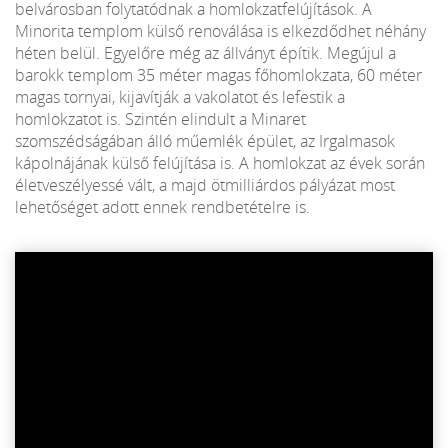
belvárosban folytatódnak a homlokzatfelújítások. A
Minorita templom külső renoválása is elkezdődhet néhány
héten belül. Egyelőre még az állványt építik. Megújul a
barokk templom 35 méter magas főhomlokzata, 60 méter
magas tornyai, kijavítják a vakolatot és lefestik a
homlokzatot is. Szintén elindult a Minaret
szomszédságában álló műemlék épület, az Irgalmasok
kápolnájának külső felújítása is. A homlokzat az évek során
életveszélyessé vált, a majd ötmilliárdos pályázat most
lehetőséget adott ennek rendbetételre is.