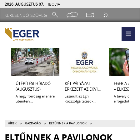
2026. AUGUSZTUS 07.
| IBOLYA
ÚTÉPÍTÉSI HÍRADÓ
KÉT PÁLYÁZAT
EGER A ZSEB
(AUGUSZTUS)
ÉRKEZETT AZ EKVI...
– ELKÉSZÜLT A.
A nagy forróság ellenére
Lezárult az Egri
A tavaly decem
ütemterv...
Közszolgáltatások...
elfogadott Kultur
>
>
>
HÍREK
GAZDASÁG
ELTŰNNEK A PAVILONOK
ELTŰNNEK A PAVILONOK