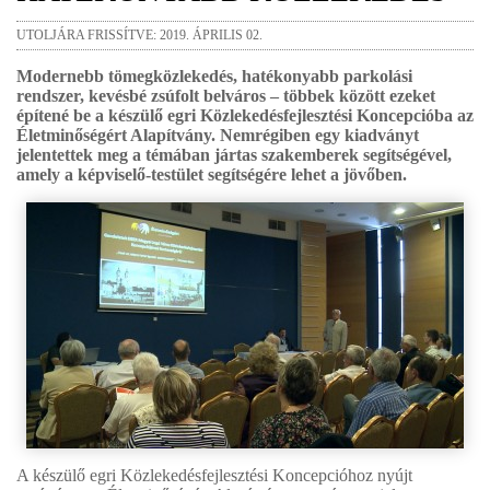
UTOLJÁRA FRISSÍTVE: 2019. ÁPRILIS 02.
Modernebb tömegközlekedés, hatékonyabb parkolási
rendszer, kevésbé zsúfolt belváros – többek között ezeket
építené be a készülő egri Közlekedésfejlesztési Koncepcióba az
Életminőségért Alapítvány. Nemrégiben egy kiadványt
jelentettek meg a témában jártas szakemberek segítségével,
amely a képviselő-testület segítségére lehet a jövőben.
A készülő egri Közlekedésfejlesztési Koncepcióhoz nyújt