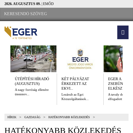
2026. AUGUSZTUS 09.
| EMŐD
ÚTÉPÍTÉSI HÍRADÓ
KÉT PÁLYÁZAT
EGER A
(AUGUSZTUS)
ÉRKEZETT AZ
ZSEBÜNKBEN
EKVI...
ELKÉSZÜLT A.
A nagy forróság ellenére
ütemterv...
Lezárult az Egri
A tavaly decembe
Közszolgáltatások...
elfogadott Kulturál
>
>
>
HÍREK
GAZDASÁG
HATÉKONYABB KÖZLEKEDÉS
HATÉKONYABB KÖZLEKEDÉS