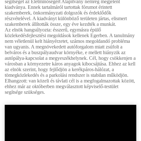
segítséget az Életminőségért Alapítvány nemrég megjelent
kiadványa. Ennek tartalmáról tartottak fórumot érintett
szakemberek, önkormányzati dolgozók és érdeklődők
részvételével. A kiadványt különböző területen jártas, elismert
szakemberek állították össze, egy éve kezdték a munkát.
Az elnök hangsúlyozta: ésszerű, egymásra épülő
közlekedésfejlesztési megoldások kellenek Egerben. A tanulmány
nem véletlenül kelt hiányérzetet, számos megoldandó probléma
van ugyanis. A megnövekedett autóforgalom miatt zsúfolt a
belváros és a buszpályaudvar környéke, e mellett hiányzik az
autópálya-kapcsolat a megyeszékhelynek. Cél, hogy csökkenjen a
városban a környezetre káros anyagok kibocsájtása. Ehhez az kell
az elnök szerint, hogy fejlődjön a kerékpáros-hálózat, a
tömegközlekedés és a parkolási rendszer is stabilan működjön.
Elhangzott: van közeli és távlati cél is a megfogalmazottak között,
ehhez már az októberben megválasztott képviselő-testület
segítsége szükséges.