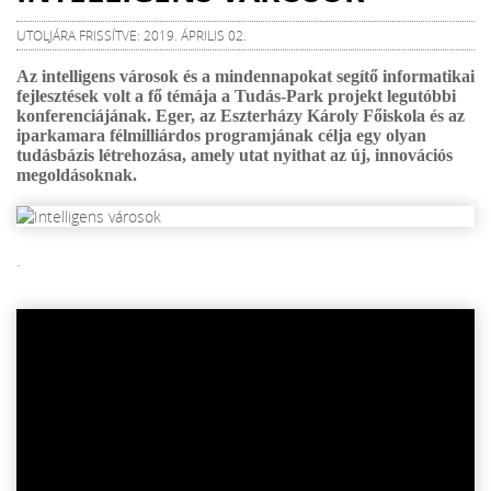
UTOLJÁRA FRISSÍTVE: 2019. ÁPRILIS 02.
Az intelligens városok és a mindennapokat segítő informatikai
fejlesztések volt a fő témája a Tudás-Park projekt legutóbbi
konferenciájának. Eger, az Eszterházy Károly Főiskola és az
iparkamara félmilliárdos programjának célja egy olyan
tudásbázis létrehozása, amely utat nyithat az új, innovációs
megoldásoknak.
.