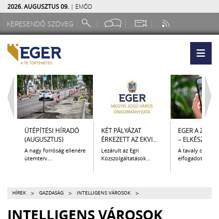
2026. AUGUSZTUS 09.
| EMŐD
ÚTÉPÍTÉSI HÍRADÓ
KÉT PÁLYÁZAT
EGER A ZSEB
(AUGUSZTUS)
ÉRKEZETT AZ EKVI...
– ELKÉSZÜLT A.
A nagy forróság ellenére
Lezárult az Egri
A tavaly decem
ütemterv...
Közszolgáltatások...
elfogadott Kultur
>
>
>
HÍREK
GAZDASÁG
INTELLIGENS VÁROSOK
INTELLIGENS VÁROSOK