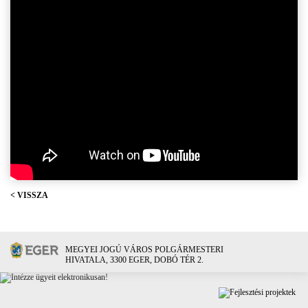
< VISSZA
MEGYEI JOGÚ VÁROS POLGÁRMESTERI
HIVATALA, 3300 EGER, DOBÓ TÉR 2.