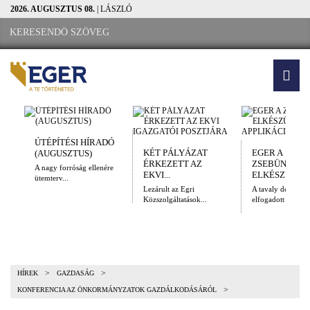
2026. AUGUSZTUS 08.
| LÁSZLÓ
ÚTÉPÍTÉSI HÍRADÓ
KÉT PÁLYÁZAT
EGER A
(AUGUSZTUS)
ÉRKEZETT AZ
ZSEBÜNKBEN
A nagy forróság ellenére
EKVI...
ELKÉSZÜLT A.
ütemterv...
Lezárult az Egri
A tavaly decembe
Közszolgáltatások...
elfogadott Kulturál
>
>
HÍREK
GAZDASÁG
>
KONFERENCIA AZ ÖNKORMÁNYZATOK GAZDÁLKODÁSÁRÓL