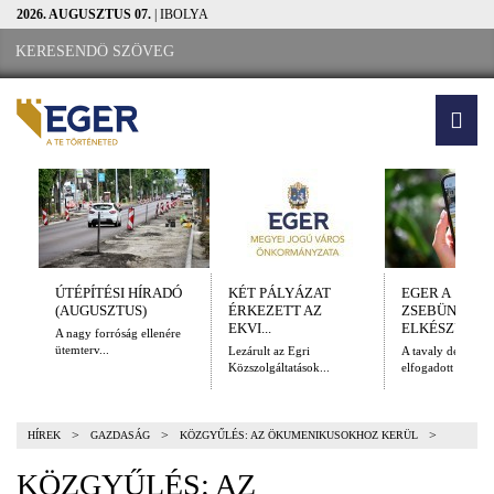
2026. AUGUSZTUS 07.
| IBOLYA
ÚTÉPÍTÉSI HÍRADÓ
KÉT PÁLYÁZAT
EGER A
(AUGUSZTUS)
ÉRKEZETT AZ
ZSEBÜNKBEN
EKVI...
ELKÉSZÜLT A.
A nagy forróság ellenére
ütemterv...
Lezárult az Egri
A tavaly decembe
Közszolgáltatások...
elfogadott Kulturál
>
>
>
HÍREK
GAZDASÁG
KÖZGYŰLÉS: AZ ÖKUMENIKUSOKHOZ KERÜL
KÖZGYŰLÉS: AZ