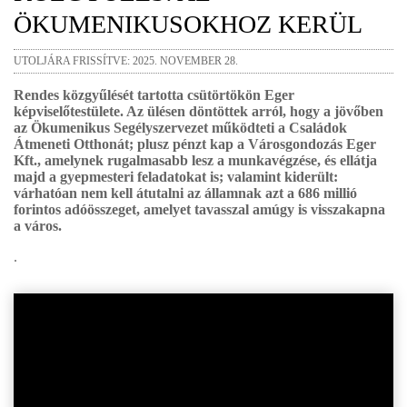
ÖKUMENIKUSOKHOZ KERÜL
UTOLJÁRA FRISSÍTVE: 2025. NOVEMBER 28.
Rendes közgyűlését tartotta csütörtökön Eger
képviselőtestülete. Az ülésen döntöttek arról, hogy a jövőben
az Ökumenikus Segélyszervezet működteti a Családok
Átmeneti Otthonát; plusz pénzt kap a Városgondozás Eger
Kft., amelynek rugalmasabb lesz a munkavégzése, és ellátja
majd a gyepmesteri feladatokat is; valamint kiderült:
várhatóan nem kell átutalni az államnak azt a 686 millió
forintos adóösszeget, amelyet tavasszal amúgy is visszakapna
a város.
.