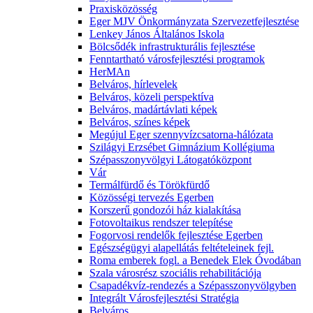
Praxisközösség
Eger MJV Önkormányzata Szervezetfejlesztése
Lenkey János Általános Iskola
Bölcsődék infrastrukturális fejlesztése
Fenntartható városfejlesztési programok
HerMAn
Belváros, hírlevelek
Belváros, közeli perspektíva
Belváros, madártávlati képek
Belváros, színes képek
Megújul Eger szennyvízcsatorna-hálózata
Szilágyi Erzsébet Gimnázium Kollégiuma
Szépasszonyvölgyi Látogatóközpont
Vár
Termálfürdő és Törökfürdő
Közösségi tervezés Egerben
Korszerű gondozói ház kialakítása
Fotovoltaikus rendszer telepítése
Fogorvosi rendelők fejlesztése Egerben
Egészségügyi alapellátás feltételeinek fejl.
Roma emberek fogl. a Benedek Elek Óvodában
Szala városrész szociális rehabilitációja
Csapadékvíz-rendezés a Szépasszonyvölgyben
Integrált Városfejlesztési Stratégia
Belváros