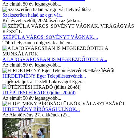
Az elmúlt 50 év legnagyobb...
Szakszerűen halad az egri vár...
Két évvel ezelőtt, 2024 őszén az (akkor...
SZÉPÜL A VÁROS: SÖVÉNYT VÁGNAK,...
Több helyszínen dolgoztak a héten a...
A LAJOSVÁROSBAN IS MEGKEZDŐDTEK A...
Az elmúlt 50 év legnagyobb...
HIRDETMÉNY Eger Településtervének...
Tájékoztatjuk a Tisztelt Lakosságot Eger...
ÚTÉPÍTÉSI HÍRADÓ (július 20-tól)
Az elmúlt 50 év legnagyobb...
HIDETMÉNY BÍRÓSÁGI ÜLNÖK...
Az Alaptörvény 27. cikkének (2)...