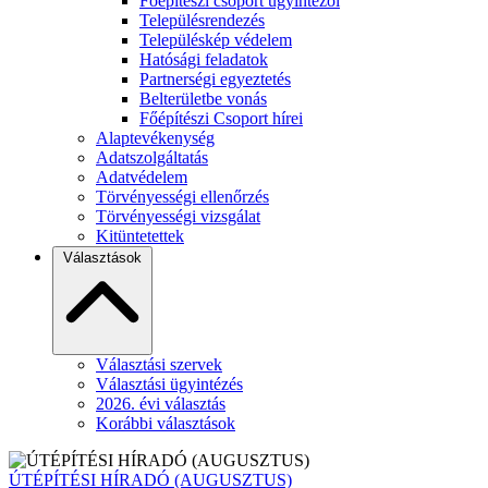
Főépítészi csoport ügyintézői
Településrendezés
Településkép védelem
Hatósági feladatok
Partnerségi egyeztetés
Belterületbe vonás
Főépítészi Csoport hírei
Alaptevékenység
Adatszolgáltatás
Adatvédelem
Törvényességi ellenőrzés
Törvényességi vizsgálat
Kitüntetettek
Választások
Választási szervek
Választási ügyintézés
2026. évi választás
Korábbi választások
ÚTÉPÍTÉSI HÍRADÓ (AUGUSZTUS)