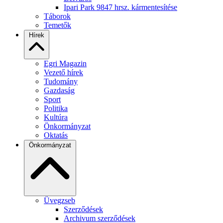
Ipari Park 9847 hrsz. kármentesítése
Táborok
Temetők
Hírek
Egri Magazin
Vezető hírek
Tudomány
Gazdaság
Sport
Politika
Kultúra
Önkormányzat
Oktatás
Önkormányzat
Üvegzseb
Szerződések
Archivum szerződések