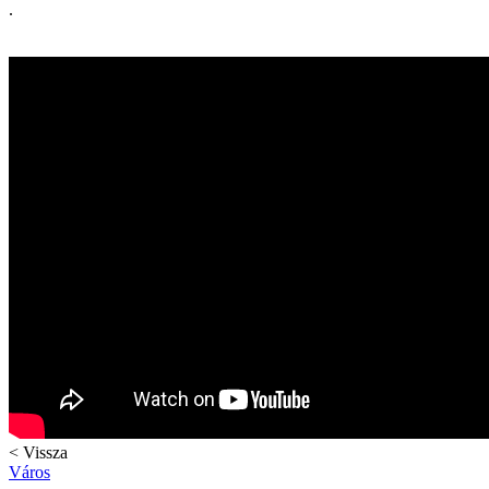
.
< Vissza
Város