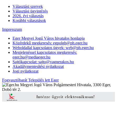
Választási szervek
Választási ügyintézés
2026. évi választás
Korábbi választások
Impresszum
Eger Megyei Jogú Város hivatalos honlapja
Közérdekű megkeresés: egpolgh@ph.eger.hu
Weboldallal kapcsolatos ügyek: web@ph.eger.hu
Megjelenéssel kapcsolatos megkeresés:
eger.hu@mediaeger.hu
Sajtókapcsolat: sajto@vagnerakos.hu
Akadálymentesítési nyilatkozat
Jogi nyilatkozat
Fogyasztóbarát Település lett Eger
Megyei Jogú Város Polgármesteri Hivatala, 3300 Eger,
Dobó tér 2.