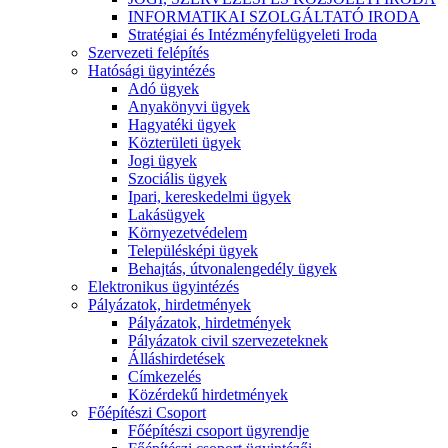
INFORMATIKAI SZOLGÁLTATÓ IRODA
Stratégiai és Intézményfelügyeleti Iroda
Szervezeti felépítés
Hatósági ügyintézés
Adó ügyek
Anyakönyvi ügyek
Hagyatéki ügyek
Közterületi ügyek
Jogi ügyek
Szociális ügyek
Ipari, kereskedelmi ügyek
Lakásügyek
Környezetvédelem
Településképi ügyek
Behajtás, útvonalengedély ügyek
Elektronikus ügyintézés
Pályázatok, hirdetmények
Pályázatok, hirdetmények
Pályázatok civil szervezeteknek
Álláshirdetések
Címkezelés
Közérdekű hirdetmények
Főépítészi Csoport
Főépítészi csoport ügyrendje