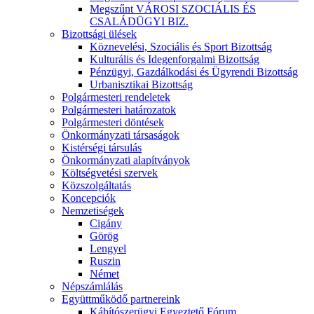
Megszűnt VÁROSI SZOCIÁLIS ÉS
CSALÁDÜGYI BIZ.
Bizottsági ülések
Köznevelési, Szociális és Sport Bizottság
Kulturális és Idegenforgalmi Bizottság
Pénzügyi, Gazdálkodási és Ügyrendi Bizottság
Urbanisztikai Bizottság
Polgármesteri rendeletek
Polgármesteri határozatok
Polgármesteri döntések
Önkormányzati társaságok
Kistérségi társulás
Önkormányzati alapítványok
Költségvetési szervek
Közszolgáltatás
Koncepciók
Nemzetiségek
Cigány
Görög
Lengyel
Ruszin
Német
Népszámlálás
Együttműködő partnereink
Kábítószerügyi Egyeztető Fórum