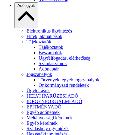
Adóügyek
Elektronikus ügyintézés
Hírek, aktualitások
Tájékoztatók
Tájékoztatók
Beszámolók
Ügyfélfogadás, elérhetőség
Számlaszámok
Adónaptár
Jogszabályok
Törvények, egyéb jogszabályok
Önkormányzati rendeletek
Ügyleírások
HELYI IPARŰZÉSI ADÓ
IDEGENFORGALMI ADÓ
ÉPÍTMÉNYADÓ
Egyéb adónemek
Méltányossági kérelmek
Egyéb kérelmek
Szálláshely ügyintézés
Hagyatéki ügyintézés