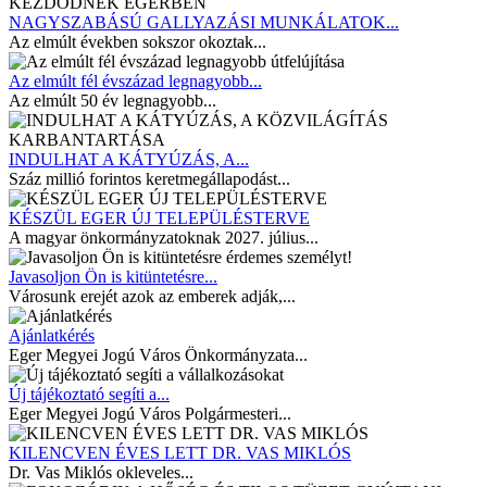
NAGYSZABÁSÚ GALLYAZÁSI MUNKÁLATOK...
Az elmúlt években sokszor okoztak...
Az elmúlt fél évszázad legnagyobb...
Az elmúlt 50 év legnagyobb...
INDULHAT A KÁTYÚZÁS, A...
Száz millió forintos keretmegállapodást...
KÉSZÜL EGER ÚJ TELEPÜLÉSTERVE
A magyar önkormányzatoknak 2027. július...
Javasoljon Ön is kitüntetésre...
Városunk erejét azok az emberek adják,...
Ajánlatkérés
Eger Megyei Jogú Város Önkormányzata...
Új tájékoztató segíti a...
Eger Megyei Jogú Város Polgármesteri...
KILENCVEN ÉVES LETT DR. VAS MIKLÓS
Dr. Vas Miklós okleveles...