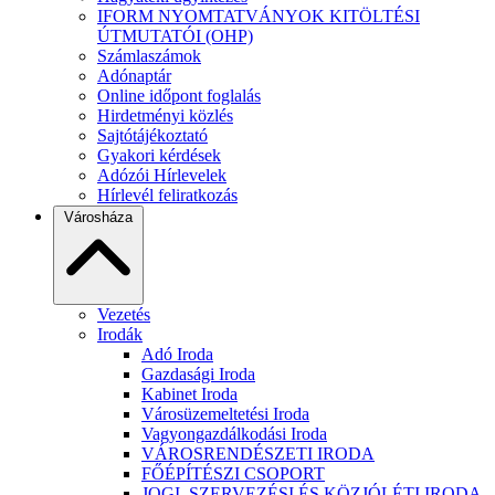
IFORM NYOMTATVÁNYOK KITÖLTÉSI
ÚTMUTATÓI (OHP)
Számlaszámok
Adónaptár
Online időpont foglalás
Hirdetményi közlés
Sajtótájékoztató
Gyakori kérdések
Adózói Hírlevelek
Hírlevél feliratkozás
Városháza
Vezetés
Irodák
Adó Iroda
Gazdasági Iroda
Kabinet Iroda
Városüzemeltetési Iroda
Vagyongazdálkodási Iroda
VÁROSRENDÉSZETI IRODA
FŐÉPÍTÉSZI CSOPORT
JOGI, SZERVEZÉSI ÉS KÖZJÓLÉTI IRODA