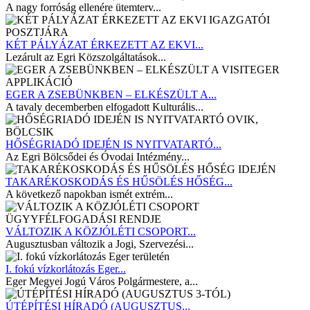
A nagy forróság ellenére ütemterv...
KÉT PÁLYÁZAT ÉRKEZETT AZ EKVI...
Lezárult az Egri Közszolgáltatások...
EGER A ZSEBÜNKBEN – ELKÉSZÜLT A...
A tavaly decemberben elfogadott Kulturális...
HŐSÉGRIADÓ IDEJÉN IS NYITVATARTÓ...
Az Egri Bölcsődei és Óvodai Intézmény...
TAKARÉKOSKODÁS ÉS HŰSÖLÉS HŐSÉG...
A következő napokban ismét extrém...
VÁLTOZIK A KÖZJÓLÉTI CSOPORT...
Augusztusban változik a Jogi, Szervezési...
I. fokú vízkorlátozás Eger...
Eger Megyei Jogú Város Polgármestere, a...
ÚTÉPÍTÉSI HÍRADÓ (AUGUSZTUS...