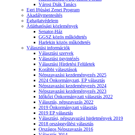
Városi Diák Tanács
Egri Ifjúsági Zenei Program
Akadálymentesítés
Éghajlatvédelem
Átláthatósági közlemények
Senator-Ház
GGSZ közös működtetés
Harlekin közös működtetés
Választási információk
Választási szervek
Választási ügyintézés
Választási Hirdetési Felületek
Korábbi választások
Népszavazási kezdeményezés 2025
2024 Önkormányzati, EP választás
Népszavazási kezdeményezés 2024
Népszavazási kezdeményezés 2023
Időkőzi Önkormányzati választás 2022
Választás, népszavazás 2022
2019 Önkormányzati választás
2019 EP választás
Választási, népszavazási hirdetmények 2019
2018 országgyűlési választás
Országos Népszavazás 2016
Választás 2014