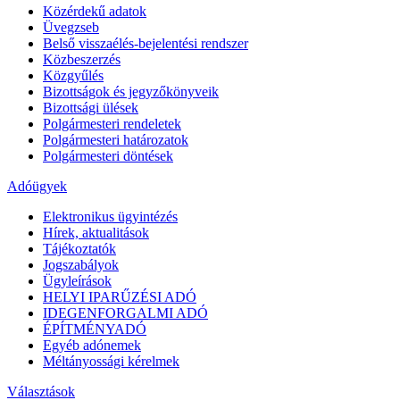
Közérdekű adatok
Üvegzseb
Belső visszaélés-bejelentési rendszer
Közbeszerzés
Közgyűlés
Bizottságok és jegyzőkönyveik
Bizottsági ülések
Polgármesteri rendeletek
Polgármesteri határozatok
Polgármesteri döntések
Adóügyek
Elektronikus ügyintézés
Hírek, aktualitások
Tájékoztatók
Jogszabályok
Ügyleírások
HELYI IPARŰZÉSI ADÓ
IDEGENFORGALMI ADÓ
ÉPÍTMÉNYADÓ
Egyéb adónemek
Méltányossági kérelmek
Választások