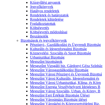
Közgyűlési anyagok
Jegyzőkönyvek
Hatályos rendeletek
Rendeletek és határozatok
Rendeletek kihirdetése
Foglalkoztatottak
Költségvetés
Költségvetés módosításai
Beszámolók
Bizottságok és jegyzőkönyveik
Pénzügyi-, Gazdálkodási és Ügyrendi Bizottság
Kulturális és Idegenforgalmi Bizottság
Köznevelési, Szociális és Sport Bizottság
Urbanisztikai Bizottság
Megszűnt bizottságok
Mesgszűnt Vizsgáló biz. Gárdonyi Géza Színház
Megszűnt Városgazdálkodási Bizottság
Megszűnt Városi Pénzügyi és Ügyrendi Bizottsá
Megszűnt Városi Kulturális, Idegenforgalmi és
Megszűnt Városi Urbanisztikai, Klíma- és Körn
Megszűnt Energia Veszélyhelyzeti Ideiglenes B
Megszűnt Városi Szociális, Urban. és Körny. B
Megszűnt Egri Értéktár Bizottság Ülései
Megszűnt Városimázs Bizottság ülései
Megszűnt Városképi és Környezetvédelmi Biz.