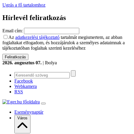
Ugrás a fő tartalomhoz
Hírlevél feliratkozás
Email cím:
Az
adatkezelési tájékoztató
tartalmát megismertem, az abban
foglaltakat elfogadom, és hozzájárulok a személyes adataimnak a
tájékoztatóban foglaltak szerinti kezeléséhez
2026. augusztus 07.
| Ibolya
Facebook
Webkamera
RSS
Eseménynaptár
Város