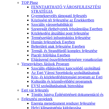
TOP Plusz
FENNTARTHATÓ VÁROSFEJLESZTÉSI
STRATÉGIA
Gyermeknevelés támogató fejlesztés
Közösségi tér fejlesztése az Érsekkertben
Szociális városrehabilitáció
Szegregált élethelyzetek felszámolása Egerben
Közlekedési átszállási pont fejlesztése
Természetjáró infrastruktúra fejlesztése
Humán fejlesztések Egerben
Belterületi utak fejlesztése Egerben
Termál- és Strandfürdő komplex fejlesztése
Piactér felújítása Egerben
Eljárásrend összeférhetetlenségre vonatkozóan
Versenyképes Járások Program
Szociális ellátásokhoz kapcsolódó szolgáltatá
Az Egri Városi Sportiskola szolgáltatásainak
Köz- és közlekedésbiztonsági program az Egri
Kulturális és közművelődési programok
EVSI szolgáltatásainak biztosítása
Egri vár fejlesztés
Tömlöc bástya Építéstörténeti dokumentáció és
Fejlesztési projektek
Energia menedzsment rendszer fejlesztése
Helyi klímastratégia kidolgozása