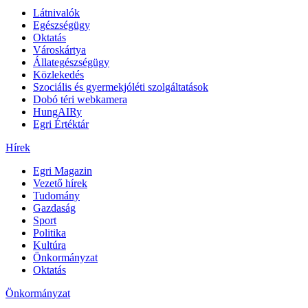
Látnivalók
Egészségügy
Oktatás
Városkártya
Állategészségügy
Közlekedés
Szociális és gyermekjóléti szolgáltatások
Dobó téri webkamera
HungAIRy
Egri Értéktár
Hírek
Egri Magazin
Vezető hírek
Tudomány
Gazdaság
Sport
Politika
Kultúra
Önkormányzat
Oktatás
Önkormányzat