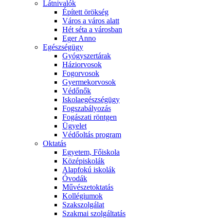
Látnivalók
Épített örökség
Város a város alatt
Hét séta a városban
Eger Anno
Egészségügy
Gyógyszertárak
Háziorvosok
Fogorvosok
Gyermekorvosok
Védőnők
Iskolaegészségügy
Fogszabályozás
Fogászati röntgen
Ügyelet
Védőoltás program
Oktatás
Egyetem, Főiskola
Középiskolák
Alapfokú iskolák
Óvodák
Művészetoktatás
Kollégiumok
Szakszolgálat
Szakmai szolgáltatás