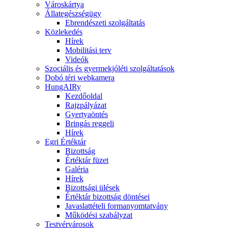
Városkártya
Állategészségügy
Ebrendészeti szolgáltatás
Közlekedés
Hírek
Mobilitási terv
Videók
Szociális és gyermekjóléti szolgáltatások
Dobó téri webkamera
HungAIRy
Kezdőoldal
Rajzpályázat
Gyertyaöntés
Bringás reggeli
Hírek
Egri Értéktár
Bizottság
Értéktár füzet
Galéria
Hírek
Bizottsági ülések
Értéktár bizottság döntései
Javaslattételi formanyomtatvány
Működési szabályzat
Testvérvárosok