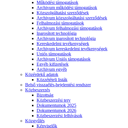
Működési támogatások
Archivum működési támogatások
Közszolgáltatási szerződések
Archivum közszolgáltatási szerződések
Felhalmozási támogatások
Archivum felhalmozási támogatások
Iparosított technológia
Archivum iparosított technológia
Kereskedelmi tevékenységek
Archivum kereskedelmi tevékenységek
Uniós támogatások
Archivum Uniós támogatások
Egyéb kifizetések
Archivum egyéb
Közérdekű adatok
Közzétételi listák
Belső visszaélés-bejelentési rendszer
Közbeszerzés
Bizottság
Közbeszerzési terv
Dokumentumok 2025
Dokumentumok 2026
Közbeszerzési felhívások
Közgyűlés
Képviselők