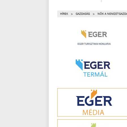
>
>
HÍREK
GAZDASÁG
NŐK A NEMZETGAZD