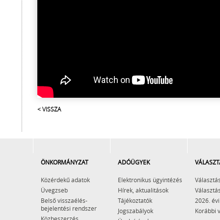
< VISSZA
ÖNKORMÁNYZAT
ADÓÜGYEK
VÁLASZT
Közérdekű adatok
Elektronikus ügyintézés
Választás
Üvegzseb
Hírek, aktualitások
Választás
Belső visszaélés-
Tájékoztatók
2026. évi
bejelentési rendszer
Jogszabályok
Korábbi 
Közbeszerzés