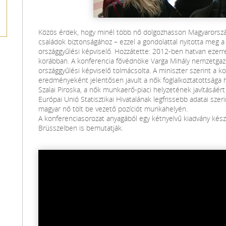
Közös érdek, hogy minél több nő dolgozhasson Magyarország
családok biztonságához – ezzel a gondolattal nyitotta meg a 
országgyűlési képviselő. Hozzátette: 2012-ben hatvan ezerr
korábban. A konferencia fővédnöke Varga Mihály nemzetgazda
országgyűlési képviselő tolmácsolta. A miniszter szerint a
eredményeként jelentősen javult a nők foglalkoztatottsága 
Szalai Piroska, a nők munkaerő-piaci helyzetének javításáért 
Európai Unió Statisztikai Hivatalának legfrissebb adatai szer
magyar nő tölt be vezető pozíciót munkahelyén.
A konferenciasorozat anyagából egy kétnyelvű kiadvány készül
Brüsszelben is bemutatják.