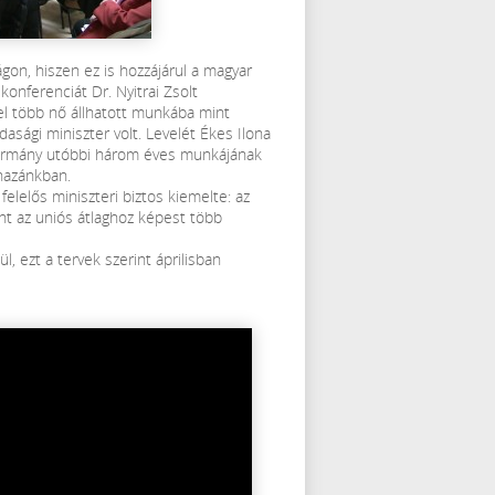
on, hiszen ez is hozzájárul a magyar
konferenciát Dr. Nyitrai Zsolt
el több nő állhatott munkába mint
sági miniszter volt. Levelét Ékes Ilona
 kormány utóbbi három éves munkájának
hazánkban.
felelős miniszteri biztos kiemelte: az
int az uniós átlaghoz képest több
, ezt a tervek szerint áprilisban