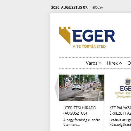
2026. AUGUSZTUS 07.
| IBOLYA
Város
Hírek
Ö
ÚTÉPÍTÉSI HÍRADÓ
KÉT PÁLYÁZ
(AUGUSZTUS)
ÉRKEZETT AZ 
A nagy forróság ellenére
Lezárult az Egr
ütemterv...
Közszolgáltatá