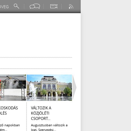
KOSKODÁS
VÁLTOZIK A
I. FOKÚ
ÚTÉP
ÖLÉS
KÖZJÓLÉTI
VÍZKORLÁTOZÁS
(AUG
.
CSOPORT...
EGER...
Az el
legna
ező napokban
Augusztusban változik a
Eger Megyei Jogú Város
ém...
Jogi, Szervezési...
Polgármestere, a...