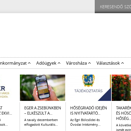
nkormányzat
Adóügyek
Városháza
Választások
AT
EGER A ZSEBÜNKBEN
HŐSÉGRIADÓ IDEJÉN
TAKARÉ
EKVI...
– ELKÉSZÜLT A...
IS NYITVATARTÓ...
ÉS HŰS
HŐSÉG..
i
A tavaly decemberben
Az Egri Bölcsődei és
sok...
elfogadott Kulturális...
Óvodai Intézmény...
A követk
ismét extr