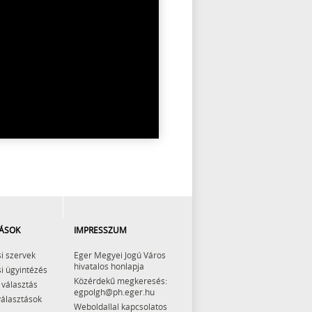
ÁSOK
IMPRESSZUM
i szervek
Eger Megyei Jogú Város
hivatalos honlapja
i ügyintézés
Közérdekű megkeresés:
 választás
egpolgh@ph.eger.hu
választások
Weboldallal kapcsolatos