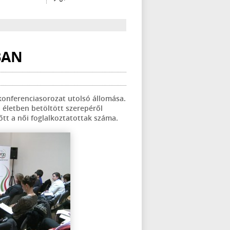
BAN
onferenciasorozat utolsó állomása.
 életben betöltött szerepéről
nőtt a női foglalkoztatottak száma.