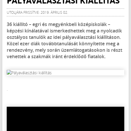
PÁLYAVÁLASZTÁSI KIÁLLÍTÁS
UTOLJÁRA FRISSÍTVE: 2019. ÁPRILIS 02.
36 kiállító – egri és megyénkbeli középiskolák –
képzési kínálatával ismerkedhettek meg a nyolcadik
osztályos tanulók az idei pályaválasztási kiállításon.
Közel ezer diák továbbtanulását könnyítette meg a
rendezvény, mely során üzemlátogatásokon is részt
vehettek a szakmák iránt érdeklődő fiatalok.
.