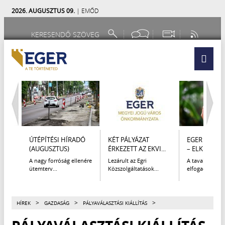
2026. AUGUSZTUS 09.
| EMŐD
ÚTÉPÍTÉSI HÍRADÓ
KÉT PÁLYÁZAT
EGER A ZSE
(AUGUSZTUS)
ÉRKEZETT AZ EKVI...
– ELKÉSZÜLT 
A nagy forróság ellenére
Lezárult az Egri
A tavaly dece
ütemterv...
Közszolgáltatások...
elfogadott Kult
>
>
>
HÍREK
GAZDASÁG
PÁLYAVÁLASZTÁSI KIÁLLÍTÁS