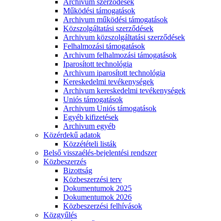
Archivum szerződések
Működési támogatások
Archivum működési támogatások
Közszolgáltatási szerződések
Archivum közszolgáltatási szerződések
Felhalmozási támogatások
Archivum felhalmozási támogatások
Iparosított technológia
Archivum iparosított technológia
Kereskedelmi tevékenységek
Archivum kereskedelmi tevékenységek
Uniós támogatások
Archivum Uniós támogatások
Egyéb kifizetések
Archivum egyéb
Közérdekű adatok
Közzétételi listák
Belső visszaélés-bejelentési rendszer
Közbeszerzés
Bizottság
Közbeszerzési terv
Dokumentumok 2025
Dokumentumok 2026
Közbeszerzési felhívások
Közgyűlés