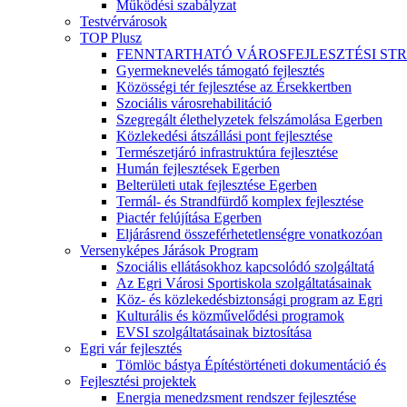
Működési szabályzat
Testvérvárosok
TOP Plusz
FENNTARTHATÓ VÁROSFEJLESZTÉSI ST
Gyermeknevelés támogató fejlesztés
Közösségi tér fejlesztése az Érsekkertben
Szociális városrehabilitáció
Szegregált élethelyzetek felszámolása Egerben
Közlekedési átszállási pont fejlesztése
Természetjáró infrastruktúra fejlesztése
Humán fejlesztések Egerben
Belterületi utak fejlesztése Egerben
Termál- és Strandfürdő komplex fejlesztése
Piactér felújítása Egerben
Eljárásrend összeférhetetlenségre vonatkozóan
Versenyképes Járások Program
Szociális ellátásokhoz kapcsolódó szolgáltatá
Az Egri Városi Sportiskola szolgáltatásainak
Köz- és közlekedésbiztonsági program az Egri
Kulturális és közművelődési programok
EVSI szolgáltatásainak biztosítása
Egri vár fejlesztés
Tömlöc bástya Építéstörténeti dokumentáció és
Fejlesztési projektek
Energia menedzsment rendszer fejlesztése