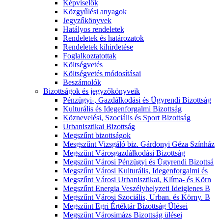
Képviselők
Közgyűlési anyagok
Jegyzőkönyvek
Hatályos rendeletek
Rendeletek és határozatok
Rendeletek kihirdetése
Foglalkoztatottak
Költségvetés
Költségvetés módosításai
Beszámolók
Bizottságok és jegyzőkönyveik
Pénzügyi-, Gazdálkodási és Ügyrendi Bizottság
Kulturális és Idegenforgalmi Bizottság
Köznevelési, Szociális és Sport Bizottság
Urbanisztikai Bizottság
Megszűnt bizottságok
Mesgszűnt Vizsgáló biz. Gárdonyi Géza Színház
Megszűnt Városgazdálkodási Bizottság
Megszűnt Városi Pénzügyi és Ügyrendi Bizottsá
Megszűnt Városi Kulturális, Idegenforgalmi és
Megszűnt Városi Urbanisztikai, Klíma- és Körn
Megszűnt Energia Veszélyhelyzeti Ideiglenes B
Megszűnt Városi Szociális, Urban. és Körny. B
Megszűnt Egri Értéktár Bizottság Ülései
Megszűnt Városimázs Bizottság ülései