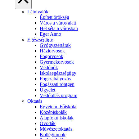
Látnivalók
Épített örökség
Város a város alatt
Hét séta a városban
Eger Anno
Egészségügy
Gyógyszertárak
Háziorvosok
Fogorvosok
Gyermekorvosok
Védőnők
Iskolaegészségügy
Fogszabályozás
Fogászati röntgen
Ügyelet
Védőoltás program
Oktatás
Egyetem, Főiskola
Középiskolák
Alapfokú iskolák
Óvodák
Művészetoktatás
Kollégiumok