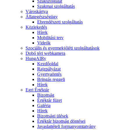
Szakszolgálat
Szakmai szolgáltatás
Városkártya
Állategészségügy
Ebrendészeti szolgáltatás
Közlekedés
Hírek
Mobilitási terv
Videók
Szociális és gyermekjóléti szolgáltatások
Dobó téri webkamera
HungAIRy
Kezdőoldal
Rajzpályázat
Gyertyaöntés
Bringás reggeli
Hírek
Egri Értéktár
Bizottság
Értéktár füzet
Galéria
Hírek
Bizottsági ülések
Értéktár bizottság döntései
Javaslattételi formanyomtatvány