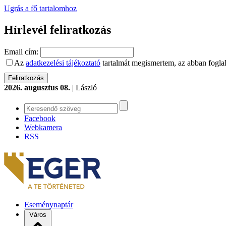
Ugrás a fő tartalomhoz
Hírlevél feliratkozás
Email cím:
Az
adatkezelési tájékoztató
tartalmát megismertem, az abban foglal
2026. augusztus 08.
| László
Facebook
Webkamera
RSS
Eseménynaptár
Város