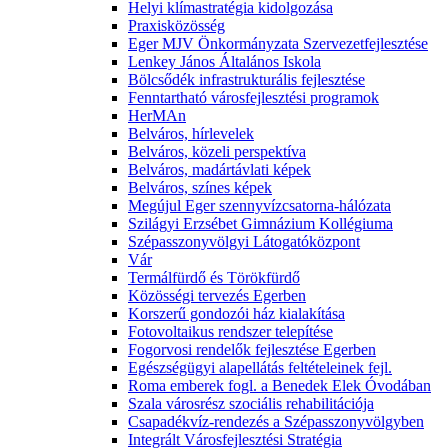
Helyi klímastratégia kidolgozása
Praxisközösség
Eger MJV Önkormányzata Szervezetfejlesztése
Lenkey János Általános Iskola
Bölcsődék infrastrukturális fejlesztése
Fenntartható városfejlesztési programok
HerMAn
Belváros, hírlevelek
Belváros, közeli perspektíva
Belváros, madártávlati képek
Belváros, színes képek
Megújul Eger szennyvízcsatorna-hálózata
Szilágyi Erzsébet Gimnázium Kollégiuma
Szépasszonyvölgyi Látogatóközpont
Vár
Termálfürdő és Törökfürdő
Közösségi tervezés Egerben
Korszerű gondozói ház kialakítása
Fotovoltaikus rendszer telepítése
Fogorvosi rendelők fejlesztése Egerben
Egészségügyi alapellátás feltételeinek fejl.
Roma emberek fogl. a Benedek Elek Óvodában
Szala városrész szociális rehabilitációja
Csapadékvíz-rendezés a Szépasszonyvölgyben
Integrált Városfejlesztési Stratégia