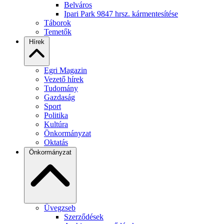
Belváros
Ipari Park 9847 hrsz. kármentesítése
Táborok
Temetők
Hírek
Egri Magazin
Vezető hírek
Tudomány
Gazdaság
Sport
Politika
Kultúra
Önkormányzat
Oktatás
Önkormányzat
Üvegzseb
Szerződések