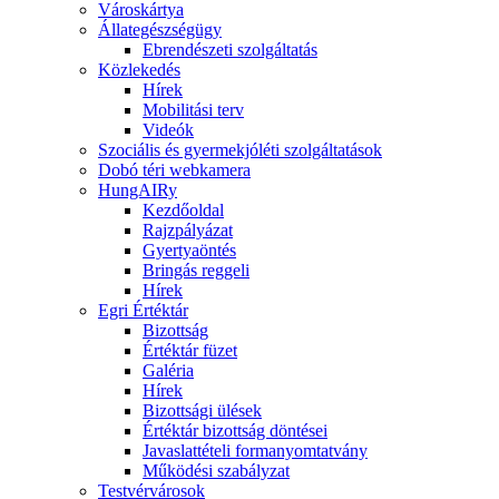
Városkártya
Állategészségügy
Ebrendészeti szolgáltatás
Közlekedés
Hírek
Mobilitási terv
Videók
Szociális és gyermekjóléti szolgáltatások
Dobó téri webkamera
HungAIRy
Kezdőoldal
Rajzpályázat
Gyertyaöntés
Bringás reggeli
Hírek
Egri Értéktár
Bizottság
Értéktár füzet
Galéria
Hírek
Bizottsági ülések
Értéktár bizottság döntései
Javaslattételi formanyomtatvány
Működési szabályzat
Testvérvárosok