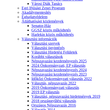
Városi Diák Tanács
Egri Ifjúsági Zenei Program
Akadálymentesítés
Éghajlatvédelem
Átláthatósági közlemények
Senator-Ház
GGSZ közös működtetés
Harlekin közös működtetés
Választási információk
Választási szervek
Választási ügyintézés
Választási Hirdetési Felületek
Korábbi választások
Népszavazási kezdeményezés 2025
2024 Önkormányzati, EP választás
Népszavazási kezdeményezés 2024
Népszavazási kezdeményezés 2023
Időkőzi Önkormányzati választás 2022
Választás, népszavazás 2022
2019 Önkormányzati választás
2019 EP választás
Választási, népszavazási hirdetmények 2019
2018 országgyűlési választás
Országos Népszavazás 2016
Választás 2014