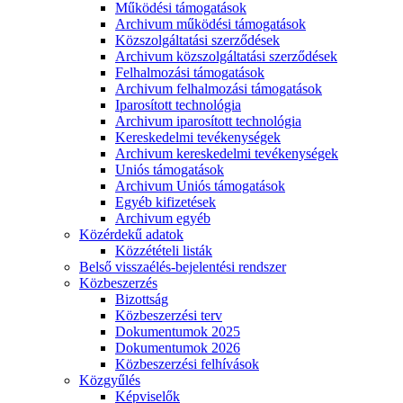
Működési támogatások
Archivum működési támogatások
Közszolgáltatási szerződések
Archivum közszolgáltatási szerződések
Felhalmozási támogatások
Archivum felhalmozási támogatások
Iparosított technológia
Archivum iparosított technológia
Kereskedelmi tevékenységek
Archivum kereskedelmi tevékenységek
Uniós támogatások
Archivum Uniós támogatások
Egyéb kifizetések
Archivum egyéb
Közérdekű adatok
Közzétételi listák
Belső visszaélés-bejelentési rendszer
Közbeszerzés
Bizottság
Közbeszerzési terv
Dokumentumok 2025
Dokumentumok 2026
Közbeszerzési felhívások
Közgyűlés
Képviselők