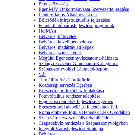
Praxisközösség
Eger MJV Önkormányzata Szervezetfejlesztése
Lenkey János Általános Iskola
Bölcsődék infrastrukturális fejlesztése
Fenntartható városfejlesztési programok
HerMAn
Belváros, hírlevelek
Belváros, közeli perspektíva
Belváros, madártávlati képek
Belváros, színes képek
Megújul Eger szennyvízcsatorna-hálózata
Szilágyi Erzsébet Gimnázium Kollégiuma
Szépasszonyvölgyi Látogatóközpont
Vár
Termálfürdő és Törökfürdő
Közösségi tervezés Egerben
Korszerű gondozói ház kialakítása
Fotovoltaikus rendszer telepítése
Fogorvosi rendelők fejlesztése Egerben
Egészségügyi alapellátás feltételeinek fejl.
Roma emberek fogl. a Benedek Elek Óvodában
Szala városrész szociális rehabilitációja
Csapadékvíz-rendezés a Szépasszonyvölgyben
Integrált Városfejlesztési Stratégia
Belváros