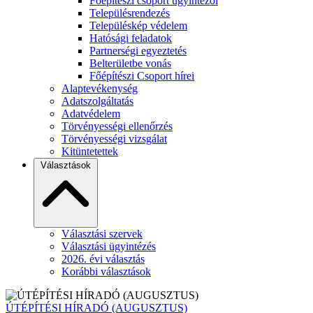
Főépítészi csoport ügyintézői
Településrendezés
Településkép védelem
Hatósági feladatok
Partnerségi egyeztetés
Belterületbe vonás
Főépítészi Csoport hírei
Alaptevékenység
Adatszolgáltatás
Adatvédelem
Törvényességi ellenőrzés
Törvényességi vizsgálat
Kitüntetettek
Választások
Választási szervek
Választási ügyintézés
2026. évi választás
Korábbi választások
ÚTÉPÍTÉSI HÍRADÓ (AUGUSZTUS)