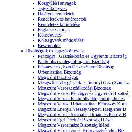
Közgyűlési anyagok
Jegyzőkönyvek
Hatályos rendeletek
Rendeletek és határozatok
Rendeletek kihirdetése
Foglalkoztatottak
Költségvetés
Költségvetés módosításai
Beszámolók
Bizottságok és jegyzőkönyveik
Pénzügyi-, Gazdálkodási és Ügyrendi Bizottság
Kulturális és Idegenforgalmi Bizottság
Köznevelési, Szociális és Sport Bizottság
Urbanisztikai Bizottság
Megszűnt bizottságok
Mesgszűnt Vizsgáló biz. Gárdonyi Géza Színház
Megszűnt Városgazdálkodási Bizottság
Megszűnt Városi Pénzügyi és Ügyrendi Bizottsá
Megszűnt Városi Kulturális, Idegenforgalmi és
Megszűnt Városi Urbanisztikai, Klíma- és Körn
Megszűnt Energia Veszélyhelyzeti Ideiglenes B
Megszűnt Városi Szociális, Urban. és Körny. B
Megszűnt Egri Értéktár Bizottság Ülései
Megszűnt Városimázs Bizottság ülései
Megszűnt Városképi és Környezetvédelmi Biz.