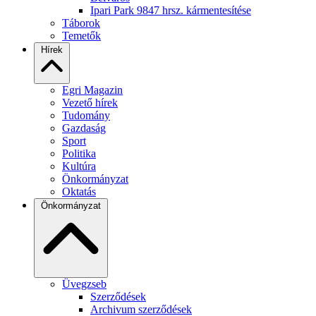
Ipari Park 9847 hrsz. kármentesítése
Táborok
Temetők
Hírek
Egri Magazin
Vezető hírek
Tudomány
Gazdaság
Sport
Politika
Kultúra
Önkormányzat
Oktatás
Önkormányzat
Üvegzseb
Szerződések
Archivum szerződések