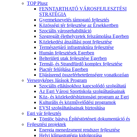
TOP Plusz
FENNTARTHATÓ VÁROSFEJLESZTÉSI
STRATÉGIA
Gyermeknevelés támogató fejlesztés
Közösségi tér fejlesztése az Érsekkertben
Szociális városrehabilitáció
Szegregált élethelyzetek felszámolása Egerben
Közlekedési átszállási pont fejlesztése
Természetjáró infrastruktúra fejlesztése
Humán fejlesztések Egerben
Belterületi utak fejlesztése Egerben
Termál- és Strandfürdő komplex fejlesztése
Piactér felújítása Egerben
Eljárásrend összeférhetetlenségre vonatkozóan
Versenyképes Járások Program
Szociális ellátásokhoz kapcsolódó szolgáltatá
Az Egri Városi Sportiskola szolgáltatásainak
Köz- és közlekedésbiztonsági program az Egri
Kulturális és közművelődési programok
EVSI szolgáltatásainak biztosítása
Egri vár fejlesztés
Tömlöc bástya Építéstörténeti dokumentáció és
Fejlesztési projektek
Energia menedzsment rendszer fejlesztése
Helyi klímastratégia kidolgozása