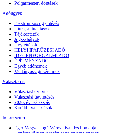
Polgármesteri döntések
Adóügyek
Elektronikus ügyintézés
Hírek, aktualitások
Tájékoztatók
Jogszabályok
Ügyleírások
HELYI IPARŰZÉSI ADÓ
IDEGENFORGALMI ADÓ
ÉPÍTMÉNYADÓ
Egyéb adónemek
Méltányossági kérelmek
Választások
Választási szervek
Választási ügyintézés
2026. évi választás
Korábbi választások
Impresszum
Eger Megyei Jogú Város hivatalos honlapja