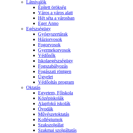
Látnivalók
Épített örökség
Város a város alatt
Hét séta a városban
Eger Anno
Egészségügy
Gyógyszertárak
Háziorvosok
Fogorvosok
Gyermekorvosok
Védőnők
Iskolaegészségügy
Fogszabályozás
Fogászati röntgen
Ügyelet
Védőoltás program
Oktatás
Egyetem, Főiskola
Középiskolák
Alapfokú iskolák
Óvodák
Művészetoktatás
Kollégiumok
Szakszolgálat
Szakmai szolgáltatás