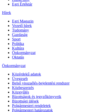
Egri Értéktár
Hírek
Egri Magazin
Vezető hírek
Tudomány
Gazdaság
Sport
Politika
Kultúra
Önkormányzat
Oktatás
Önkormányzat
Közérdekű adatok
Üvegzseb
Belső visszaélés-bejelentési rendszer
Közbeszerzés
Közgyűlés
Bizottságok és jegyzőkönyveik
Bizottsági ülések
Polgármesteri rendeletek
Polgármesteri határozatok