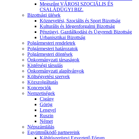
Megszűnt VÁROSI SZOCIÁLIS ÉS
CSALÁDÜGYI BIZ.
Bizottsági ülések
Köznevelési, Szociális és Sport Bizottság
Kulturális és Idegenforgalmi Bizottság
Pénzügyi, Gazdálkodási és Ügyrendi Bizottság
Urbanisztikai Bizottság
Polgármesteri rendeletek
Polgármesteri határozatok
Polgármesteri döntések
Önkormányzati társaságok
Kistérségi társulás
Önkormányzati alapítványok
Költségvetési szervek
Közszolgáltatás
Koncepciók
Nemzetiségek
Cigány
Görög
Lengyel
Ruszin
Német
Népszámlálás
Együttműködő partnereink
Kábítószerügyi Egyeztető Fórum