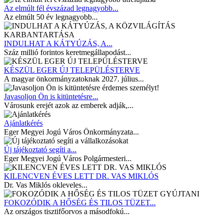
Az elmúlt fél évszázad legnagyobb...
Az elmúlt 50 év legnagyobb...
INDULHAT A KÁTYÚZÁS, A...
Száz millió forintos keretmegállapodást...
KÉSZÜL EGER ÚJ TELEPÜLÉSTERVE
A magyar önkormányzatoknak 2027. július...
Javasoljon Ön is kitüntetésre...
Városunk erejét azok az emberek adják,...
Ajánlatkérés
Eger Megyei Jogú Város Önkormányzata...
Új tájékoztató segíti a...
Eger Megyei Jogú Város Polgármesteri...
KILENCVEN ÉVES LETT DR. VAS MIKLÓS
Dr. Vas Miklós okleveles...
FOKOZÓDIK A HŐSÉG ÉS TILOS TÜZET...
Az országos tisztifőorvos a másodfokú...