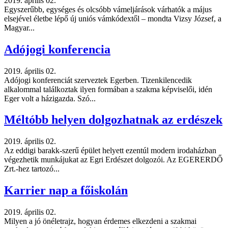
2019. április 02.
Egyszerűbb, egységes és olcsóbb vámeljárások várhatók a május
elsejével életbe lépő új uniós vámkódextől – mondta Vizsy József, a
Magyar...
Adójogi konferencia
2019. április 02.
Adójogi konferenciát szerveztek Egerben. Tizenkilencedik
alkalommal találkoztak ilyen formában a szakma képviselői, idén
Eger volt a házigazda. Szó...
Méltóbb helyen dolgozhatnak az erdészek
2019. április 02.
Az eddigi barakk-szerű épület helyett ezentúl modern irodaházban
végezhetik munkájukat az Egri Erdészet dolgozói. Az EGERERDŐ
Zrt.-hez tartozó...
Karrier nap a főiskolán
2019. április 02.
Milyen a jó önéletrajz, hogyan érdemes elkezdeni a szakmai