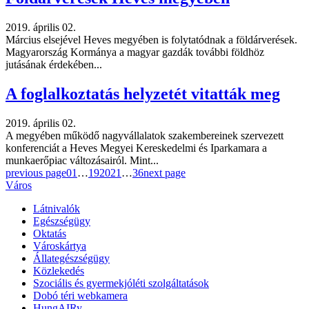
2019. április 02.
Március elsejével Heves megyében is folytatódnak a földárverések.
Magyarország Kormánya a magyar gazdák további földhöz
jutásának érdekében...
A foglalkoztatás helyzetét vitatták meg
2019. április 02.
A megyében működő nagyvállalatok szakembereinek szervezett
konferenciát a Heves Megyei Kereskedelmi és Iparkamara a
munkaerőpiac változásairól. Mint...
previous page
01
…
19
20
21
…
36
next page
Város
Látnivalók
Egészségügy
Oktatás
Városkártya
Állategészségügy
Közlekedés
Szociális és gyermekjóléti szolgáltatások
Dobó téri webkamera
HungAIRy