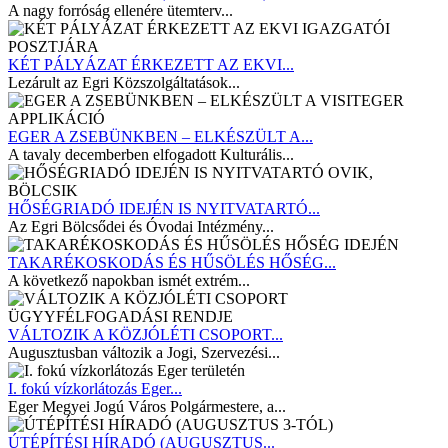
A nagy forróság ellenére ütemterv...
KÉT PÁLYÁZAT ÉRKEZETT AZ EKVI...
Lezárult az Egri Közszolgáltatások...
EGER A ZSEBÜNKBEN – ELKÉSZÜLT A...
A tavaly decemberben elfogadott Kulturális...
HŐSÉGRIADÓ IDEJÉN IS NYITVATARTÓ...
Az Egri Bölcsődei és Óvodai Intézmény...
TAKARÉKOSKODÁS ÉS HŰSÖLÉS HŐSÉG...
A következő napokban ismét extrém...
VÁLTOZIK A KÖZJÓLÉTI CSOPORT...
Augusztusban változik a Jogi, Szervezési...
I. fokú vízkorlátozás Eger...
Eger Megyei Jogú Város Polgármestere, a...
ÚTÉPÍTÉSI HÍRADÓ (AUGUSZTUS...