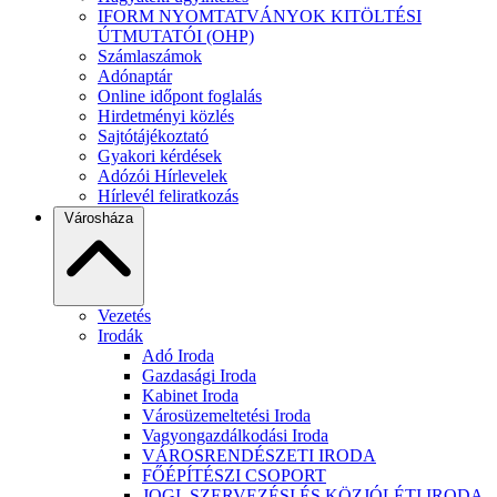
IFORM NYOMTATVÁNYOK KITÖLTÉSI
ÚTMUTATÓI (OHP)
Számlaszámok
Adónaptár
Online időpont foglalás
Hirdetményi közlés
Sajtótájékoztató
Gyakori kérdések
Adózói Hírlevelek
Hírlevél feliratkozás
Városháza
Vezetés
Irodák
Adó Iroda
Gazdasági Iroda
Kabinet Iroda
Városüzemeltetési Iroda
Vagyongazdálkodási Iroda
VÁROSRENDÉSZETI IRODA
FŐÉPÍTÉSZI CSOPORT
JOGI, SZERVEZÉSI ÉS KÖZJÓLÉTI IRODA