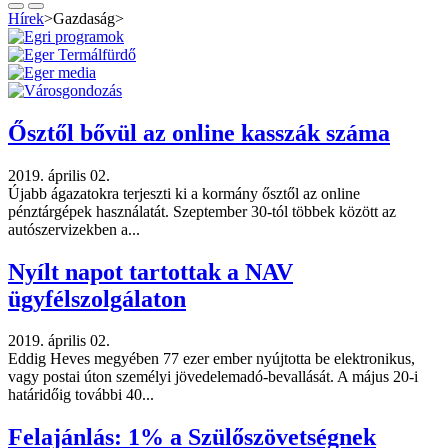
Hírek
>
Gazdaság
>
Ősztől bővül az online kasszák száma
2019. április 02.
Újabb ágazatokra terjeszti ki a kormány ősztől az online
pénztárgépek használatát. Szeptember 30-tól többek között az
autószervizekben a...
Nyílt napot tartottak a NAV
ügyfélszolgálaton
2019. április 02.
Eddig Heves megyében 77 ezer ember nyújtotta be elektronikus,
vagy postai úton személyi jövedelemadó-bevallását. A május 20-i
határidőig további 40...
Felajánlás: 1% a Szülőszövetségnek