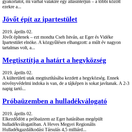
gyakorlatot, mi várhat valakire egy állásinterjún – a többi között
ezekre a...
Jövőt épít az ipartestület
2019. április 02.
Jövőt építenek – ezt mondta Cseh István, az Eger és Vidéke
Ipartestület elnöke. A közgyűlésen elhangzott: a múlt év nagyon
tartalmas volt, a...
Megtisztítja a határt a hegyközség
2019. április 02.
A külterületi utak megtisztításába kezdett a hegyközség. Ennek
növényvédelmi indoka is van, de a tájképen is sokat javítanak. A 2-3
napig tartó...
Próbaüzemben a hulladékválogató
2019. április 02.
Elkezdődött a próbaüzem az Eger határában megépült
hulladékválogatóban. A Heves Megyei Regionális
Hulladékgazdálkodási Társulás 4,5 milliárd...