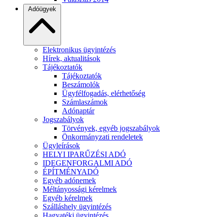
Adóügyek
Elektronikus ügyintézés
Hírek, aktualitások
Tájékoztatók
Tájékoztatók
Beszámolók
Ügyfélfogadás, elérhetőség
Számlaszámok
Adónaptár
Jogszabályok
Törvények, egyéb jogszabályok
Önkormányzati rendeletek
Ügyleírások
HELYI IPARŰZÉSI ADÓ
IDEGENFORGALMI ADÓ
ÉPÍTMÉNYADÓ
Egyéb adónemek
Méltányossági kérelmek
Egyéb kérelmek
Szálláshely ügyintézés
Hagyatéki ügyintézés