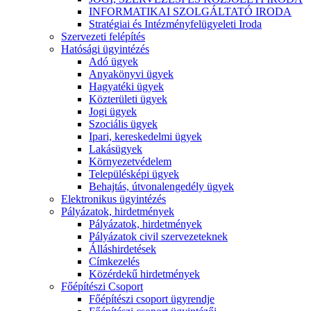
INFORMATIKAI SZOLGÁLTATÓ IRODA
Stratégiai és Intézményfelügyeleti Iroda
Szervezeti felépítés
Hatósági ügyintézés
Adó ügyek
Anyakönyvi ügyek
Hagyatéki ügyek
Közterületi ügyek
Jogi ügyek
Szociális ügyek
Ipari, kereskedelmi ügyek
Lakásügyek
Környezetvédelem
Településképi ügyek
Behajtás, útvonalengedély ügyek
Elektronikus ügyintézés
Pályázatok, hirdetmények
Pályázatok, hirdetmények
Pályázatok civil szervezeteknek
Álláshirdetések
Címkezelés
Közérdekű hirdetmények
Főépítészi Csoport
Főépítészi csoport ügyrendje