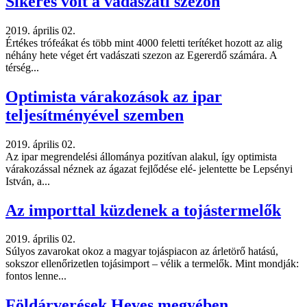
Sikeres volt a vadászati szezon
2019. április 02.
Értékes trófeákat és több mint 4000 feletti terítéket hozott az alig
néhány hete véget ért vadászati szezon az Egererdő számára. A
térség...
Optimista várakozások az ipar
teljesítményével szemben
2019. április 02.
Az ipar megrendelési állománya pozitívan alakul, így optimista
várakozással néznek az ágazat fejlődése elé- jelentette be Lepsényi
István, a...
Az importtal küzdenek a tojástermelők
2019. április 02.
Súlyos zavarokat okoz a magyar tojáspiacon az árletörő hatású,
sokszor ellenőrizetlen tojásimport – vélik a termelők. Mint mondják:
fontos lenne...
Földárverések Heves megyében