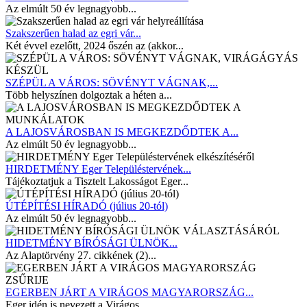
Az elmúlt 50 év legnagyobb...
Szakszerűen halad az egri vár...
Két évvel ezelőtt, 2024 őszén az (akkor...
SZÉPÜL A VÁROS: SÖVÉNYT VÁGNAK,...
Több helyszínen dolgoztak a héten a...
A LAJOSVÁROSBAN IS MEGKEZDŐDTEK A...
Az elmúlt 50 év legnagyobb...
HIRDETMÉNY Eger Településtervének...
Tájékoztatjuk a Tisztelt Lakosságot Eger...
ÚTÉPÍTÉSI HÍRADÓ (július 20-tól)
Az elmúlt 50 év legnagyobb...
HIDETMÉNY BÍRÓSÁGI ÜLNÖK...
Az Alaptörvény 27. cikkének (2)...
EGERBEN JÁRT A VIRÁGOS MAGYARORSZÁG...
Eger idén is nevezett a Virágos...