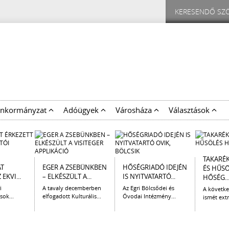
nkormányzat
Adóügyek
Városháza
Választások
TAKARÉ
AT
EGER A ZSEBÜNKBEN
HŐSÉGRIADÓ IDEJÉN
ÉS HŰS
EKVI...
– ELKÉSZÜLT A...
IS NYITVATARTÓ...
HŐSÉG..
i
A tavaly decemberben
Az Egri Bölcsődei és
A követk
sok...
elfogadott Kulturális...
Óvodai Intézmény...
ismét extr