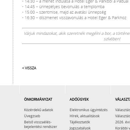
• 14:30 – a menet indulása a Hotel Eger & Parkból a Páduai
• 14:45 – ünnepélyes bevonulás a templomba
• 15:00 – szentmise, majd az avatási ünnepség
• 16:30 – díszmenet visszavonulás a Hotel Eger & Parkhoz
Várjuk mindazokat, akik szeretnék megélni a bor, a törté
szívében!
< VISSZA
ÖNKORMÁNYZAT
ADÓÜGYEK
VÁLASZT
Közérdekű adatok
Elektronikus ügyintézés
Választás
Üvegzseb
Hírek, aktualitások
Választás
Belső visszaélés-
Tájékoztatók
2026. évi
bejelentési rendszer
Jogszabályok
Korábbi 