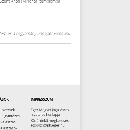
 Szent Antal (Minorita) templomba
nelem és a hagyomány ünnepét városunk
ÁSOK
IMPRESSZUM
i szervek
Eger Megyei Jogú Város
hivatalos honlapja
i ügyintézés
Közérdekű megkeresés:
 választás
egpolgh@ph.eger.hu
választások