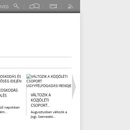
KOSKODÁS
I. FOKÚ
ÚTÉP
VÁLTOZIK A
ÖLÉS
VÍZKORLÁTOZÁS
(AUG
KÖZJÓLÉTI
.
EGER...
Az el
CSOPORT...
legna
ező napokban
Eger Megyei Jogú Város
ém...
Augusztusban változik a
Polgármestere, a...
Jogi, Szervezési...