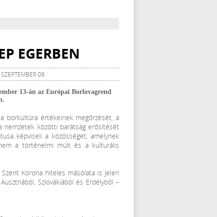
EP EGERBEN
. SZEPTEMBER 09.
tember 13-án az Európai Borlovagrend
n.
 a borkultúra értékeinek megőrzését, a
a nemzetek közötti barátság erősítését
átusa képviseli a közösséget, amelynek
nem a történelmi múlt és a kulturális
Szent Korona hiteles másolata is jelen
 Ausztriából, Szlovákiából és Erdélyből –