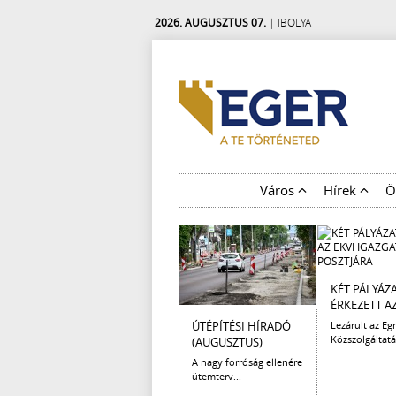
2026. AUGUSZTUS 07.
| IBOLYA
Város
Hírek
Ö
KÉT PÁLYÁZ
ÉRKEZETT AZ 
ÚTÉPÍTÉSI HÍRADÓ
Lezárult az Egr
Közszolgáltatá
(AUGUSZTUS)
A nagy forróság ellenére
ütemterv...