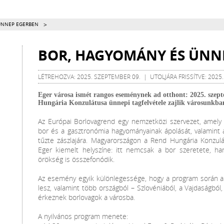
>
ÜNNEP EGERBEN
BOR, HAGYOMÁNY ÉS ÜNN
LÉTREHOZVA: 2025. SZEPTEMBER 09. | UTOLJÁRA FRISSÍTVE: 2025
Eger városa ismét rangos eseménynek ad otthont: 2025. szep
Hungária Konzulátusa ünnepi tagfelvétele zajlik városunkba
Az Európai Borlovagrend egy nemzetközi szervezet, amely
bor és a gasztronómia hagyományainak ápolását, valamint 
tűzte zászlajára. Magyarországon a Rend Hungária Konzul
Eger kiemelt helyszíne: itt nemcsak a bor szeretete, ha
örökség is összefonódik.
Az esemény egyik különlegessége, hogy a program során a 
lesz, valamint több országból – Szlovéniából, a Vajdaságból,
érkeznek borlovagok a városba.
A nyilvános program menete: