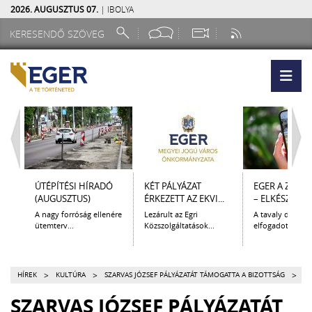
2026. AUGUSZTUS 07.
| IBOLYA
ÚTÉPÍTÉSI HÍRADÓ
KÉT PÁLYÁZAT
EGER A ZSEB
(AUGUSZTUS)
ÉRKEZETT AZ EKVI...
– ELKÉSZÜLT A.
A nagy forróság ellenére
Lezárult az Egri
A tavaly decem
ütemterv...
Közszolgáltatások...
elfogadott Kultur
>
>
>
HÍREK
KULTÚRA
SZARVAS JÓZSEF PÁLYÁZATÁT TÁMOGATTA A BIZOTTSÁG
SZARVAS JÓZSEF PÁLYÁZATÁT