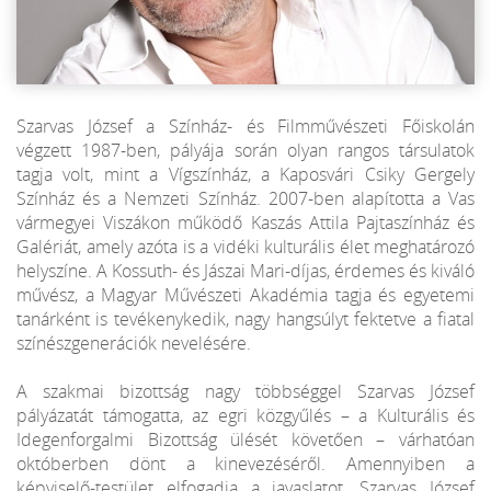
Szarvas József a Színház- és Filmművészeti Főiskolán
végzett 1987-ben, pályája során olyan rangos társulatok
tagja volt, mint a Vígszínház, a Kaposvári Csiky Gergely
Színház és a Nemzeti Színház. 2007-ben alapította a Vas
vármegyei Viszákon működő Kaszás Attila Pajtaszínház és
Galériát, amely azóta is a vidéki kulturális élet meghatározó
helyszíne. A Kossuth- és Jászai Mari-díjas, érdemes és kiváló
művész, a Magyar Művészeti Akadémia tagja és egyetemi
tanárként is tevékenykedik, nagy hangsúlyt fektetve a fiatal
színészgenerációk nevelésére.
A szakmai bizottság nagy többséggel Szarvas József
pályázatát támogatta, az egri közgyűlés – a Kulturális és
Idegenforgalmi Bizottság ülését követően – várhatóan
októberben dönt a kinevezéséről. Amennyiben a
képviselő-testület elfogadja a javaslatot, Szarvas József