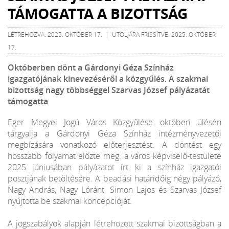
TÁMOGATTA A BIZOTTSÁG
LÉTREHOZVA: 2025. OKTÓBER 17. | UTOLJÁRA FRISSÍTVE: 2025. OKTÓBER
17.
Októberben dönt a Gárdonyi Géza Színház
igazgatójának kinevezéséről a közgyűlés. A szakmai
bizottság nagy többséggel Szarvas József pályázatát
támogatta
Eger Megyei Jogú Város Közgyűlése októberi ülésén
tárgyalja a Gárdonyi Géza Színház intézményvezetői
megbízására vonatkozó előterjesztést. A döntést egy
hosszabb folyamat előzte meg: a város képviselő-testülete
2025 júniusában pályázatot írt ki a színház igazgatói
posztjának betöltésére. A beadási határidőig négy pályázó,
Nagy András, Nagy Lóránt, Simon Lajos és Szarvas József
nyújtotta be szakmai koncepcióját.
A jogszabályok alapján létrehozott szakmai bizottságban a