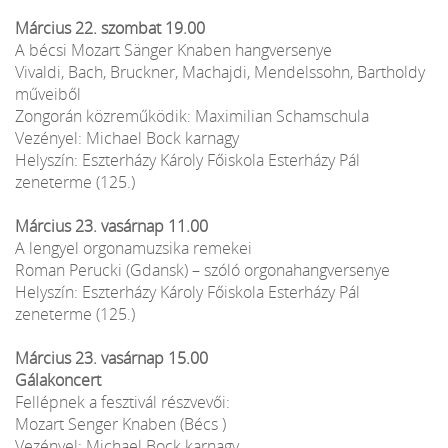
Március 22. szombat 19.00
A bécsi Mozart Sänger Knaben hangversenye
Vivaldi, Bach, Bruckner, Machajdi, Mendelssohn, Bartholdy
műveiből
Zongorán közreműködik: Maximilian Schamschula
Vezényel: Michael Bock karnagy
Helyszín: Eszterházy Károly Főiskola Esterházy Pál
zeneterme (125.)
Március 23. vasárnap 11.00
A lengyel orgonamuzsika remekei
Roman Perucki (Gdansk) – szóló orgonahangversenye
Helyszín: Eszterházy Károly Főiskola Esterházy Pál
zeneterme (125.)
Március 23. vasárnap 15.00
Gálakoncert
Fellépnek a fesztivál részvevői:
Mozart Senger Knaben (Bécs )
Vezényel: Michael Bock karnagy