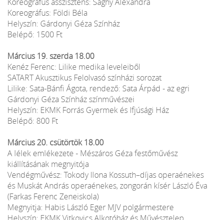
Koreográfus asszisztens: Sághy Alexandra
Koreográfus: Földi Béla
Helyszín: Gárdonyi Géza Színház
Belépő: 1500 Ft
Március 19. szerda 18.00
Kenéz Ferenc: Lilike medika leveleiből
SATART Akusztikus Felolvasó színházi sorozat
Lilike: Sata-Bánfi Ágota, rendező: Sata Árpád - az egri
Gárdonyi Géza Színház színművészei
Helyszín: EKMK Forrás Gyermek és Ifjúsági Ház
Belépő: 800 Ft
Március 20. csütörtök 18.00
A lélek emlékezete - Mészáros Géza festőművész
kiállításának megnyitója
Vendégművész: Tokody Ilona Kossuth–díjas operaénekes
és Muskát András operaénekes, zongorán kísér László Éva
(Farkas Ferenc Zeneiskola)
Megnyitja: Habis László Eger MJV polgármestere
Helyszín: EKMK Vitkovics Alkotóház és Művésztelep