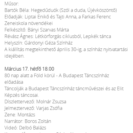
Műsor:
Bartók Béla: Hegedűduók (Szól a duda, Újévköszöntő)
Előadják: Liptai Enikő és Tajti Anna, a Farkas Ferenc
Zeneiskola növendékei
Felkészítő: Bányi Szarvas Márta
Révász Ágnes: Létkörforgás ciklusból, Lepkék tánca
Helyszín: Gárdonyi Géza Színház
A kiállítás megtekinthető április 30-ig, a színház nyitvatartási
idejében.
Március 17. hétfő 18.00
80 nap alatt a Föld körül - A Budapest Táncszínház
előadása
Táncolják a Budapest Táncszínház táncművészei és az Elit
Képzés táncosai.
Díszlettervező: Molnár Zsuzsa
Jelmeztervező: Varjas Zsófia
Zene: Montázs
Narrátor: Boros Zoltán
Videó: Delbó Balázs