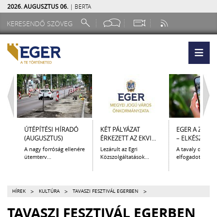
2026. AUGUSZTUS 06.
| BERTA
ÚTÉPÍTÉSI HÍRADÓ
KÉT PÁLYÁZAT
EGER A ZSEB
(AUGUSZTUS)
ÉRKEZETT AZ EKVI...
– ELKÉSZÜLT A.
A nagy forróság ellenére
Lezárult az Egri
A tavaly decem
ütemterv...
Közszolgáltatások...
elfogadott Kultur
>
>
>
HÍREK
KULTÚRA
TAVASZI FESZTIVÁL EGERBEN
TAVASZI FESZTIVÁL EGERBEN