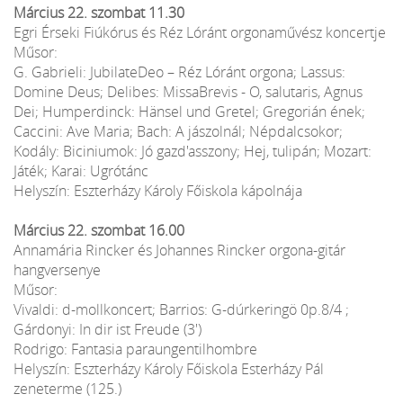
Március 22. szombat 11.30
Egri Érseki Fiúkórus és Réz Lóránt orgonaművész koncertje
Műsor:
G. Gabrieli: JubilateDeo – Réz Lóránt orgona; Lassus:
Domine Deus; Delibes: MissaBrevis - O, salutaris, Agnus
Dei; Humperdinck: Hänsel und Gretel; Gregorián ének;
Caccini: Ave Maria; Bach: A jászolnál; Népdalcsokor;
Kodály: Biciniumok: Jó gazd'asszony; Hej, tulipán; Mozart:
Játék; Karai: Ugrótánc
Helyszín: Eszterházy Károly Főiskola kápolnája
Március 22. szombat 16.00
Annamária Rincker és Johannes Rincker orgona-gitár
hangversenye
Műsor:
Vivaldi: d-mollkoncert; Barrios: G-dúrkeringö 0p.8/4 ;
Gárdonyi: In dir ist Freude (3')
Rodrigo: Fantasia paraungentilhombre
Helyszín: Eszterházy Károly Főiskola Esterházy Pál
zeneterme (125.)