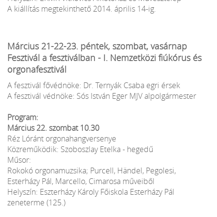
A kiállítás megtekinthető 2014. április 14-ig.
Március 21-22-23. péntek, szombat, vasárnap
Fesztivál a fesztiválban - I. Nemzetközi fiúkórus és
orgonafesztivál
A fesztivál fővédnöke: Dr. Ternyák Csaba egri érsek
A fesztivál védnöke: Sós István Eger MJV alpolgármester
Program:
Március 22. szombat 10.30
Réz Lóránt orgonahangversenye
Közreműködik: Szoboszlay Etelka - hegedű
Műsor:
Rokokó orgonamuzsika; Purcell, Händel, Pegolesi,
Esterházy Pál, Marcello, Cimarosa műveiből
Helyszín: Eszterházy Károly Főiskola Esterházy Pál
zeneterme (125.)