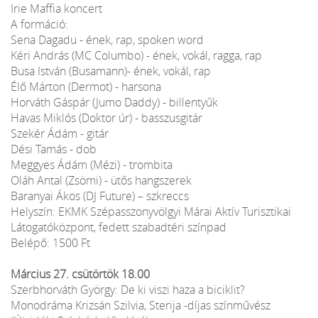
Irie Maffia koncert
A formáció:
Sena Dagadu - ének, rap, spoken word
Kéri András (MC Columbo) - ének, vokál, ragga, rap
Busa István (Busamann)- ének, vokál, rap
Élő Márton (Dermot) - harsona
Horváth Gáspár (Jumo Daddy) - billentyűk
Havas Miklós (Doktor úr) - basszusgitár
Szekér Ádám - gitár
Dési Tamás - dob
Meggyes Ádám (Mézi) - trombita
Oláh Antal (Zsömi) - ütős hangszerek
Baranyai Ákos (DJ Future) – szkreccs
Helyszín: EKMK Szépasszonyvölgyi Márai Aktív Turisztikai
Látogatóközpont, fedett szabadtéri színpad
Belépő: 1500 Ft
Március 27. csütörtök 18.00
Szerbhorváth György: De ki viszi haza a biciklit?
Monodráma Krizsán Szilvia, Sterija -díjas színművész