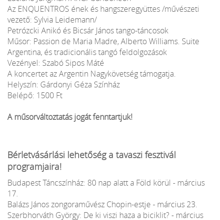
Az ENQUENTROS ének és hangszeregyüttes /művészeti
vezető: Sylvia Leidemann/
Petrózcki Anikó és Bicsár János tango-táncosok
Műsor: Passion de Maria Madre, Alberto Williams. Suite
Argentina, és tradicionális tangó feldolgozások
Vezényel: Szabó Sipos Máté
A koncertet az Argentin Nagykövetség támogatja.
Helyszín: Gárdonyi Géza Színház
Belépő: 1500 Ft
A műsorváltoztatás jogát fenntartjuk!
Bérletvásárlási lehetőség a tavaszi fesztivál
programjaira!
Budapest Táncszínház: 80 nap alatt a Föld körül - március
17.
Balázs János zongoraművész Chopin-estje - március 23.
Szerbhorváth György: De ki viszi haza a biciklit? - március