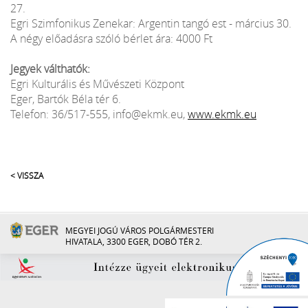
27.
Egri Szimfonikus Zenekar: Argentin tangó est - március 30.
A négy előadásra szóló bérlet ára: 4000 Ft
Jegyek válthatók:
Egri Kulturális és Művészeti Központ
Eger, Bartók Béla tér 6.
Telefon: 36/517-555, info@ekmk.eu,
www.ekmk.eu
< VISSZA
MEGYEI JOGÚ VÁROS POLGÁRMESTERI
HIVATALA, 3300 EGER, DOBÓ TÉR 2.