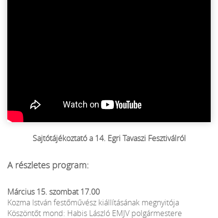
Sajtótájékoztató a 14. Egri Tavaszi Fesztiválról
A részletes program:
Március 15. szombat 17.00
Kozma István festőművész kiállításának megnyitója
Köszöntőt mond: Habis László EMJV polgármestere