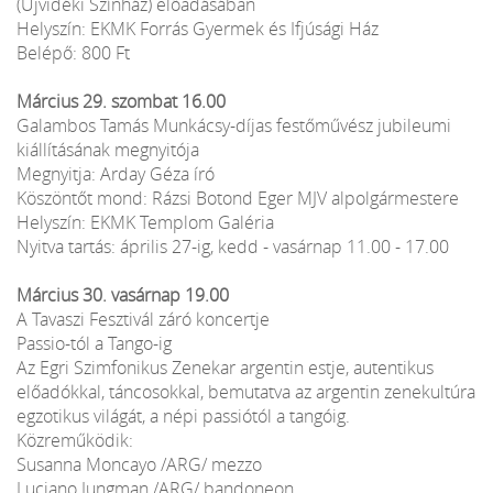
(Újvidéki Színház) előadásában
Helyszín: EKMK Forrás Gyermek és Ifjúsági Ház
Belépő: 800 Ft
Március 29. szombat 16.00
Galambos Tamás Munkácsy-díjas festőművész jubileumi
kiállításának megnyitója
Megnyitja: Arday Géza író
Köszöntőt mond: Rázsi Botond Eger MJV alpolgármestere
Helyszín: EKMK Templom Galéria
Nyitva tartás: április 27-ig, kedd - vasárnap 11.00 - 17.00
Március 30. vasárnap 19.00
A Tavaszi Fesztivál záró koncertje
Passio-tól a Tango-ig
Az Egri Szimfonikus Zenekar argentin estje, autentikus
előadókkal, táncosokkal, bemutatva az argentin zenekultúra
egzotikus világát, a népi passiótól a tangóig.
Közreműködik:
Susanna Moncayo /ARG/ mezzo
Luciano Jungman /ARG/ bandoneon