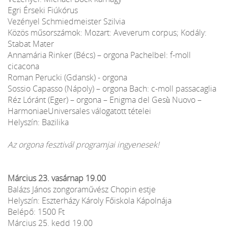
Egri Érseki Fiúkórus
Vezényel Schmiedmeister Szilvia
Közös műsorszámok: Mozart: Aveverum corpus; Kodály:
Stabat Mater
Annamária Rinker (Bécs) – orgona Pachelbel: f-moll
cicacona
Roman Perucki (Gdansk) - orgona
Sossio Capasso (Nápoly) – orgona Bach: c-moll passacaglia
Réz Lóránt (Eger) – orgona – Enigma del Gesù Nuovo –
HarmoniaeUniversales válogatott tételei
Helyszín: Bazilika
Az orgona fesztivál programjai ingyenesek!
Március 23. vasárnap 19.00
Balázs János zongoraművész Chopin estje
Helyszín: Eszterházy Károly Főiskola Kápolnája
Belépő: 1500 Ft
Március 25. kedd 19.00