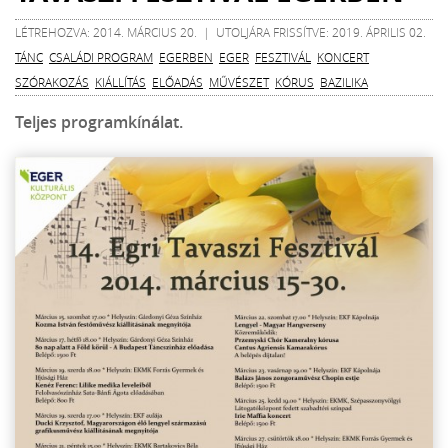
LÉTREHOZVA: 2014. MÁRCIUS 20. | UTOLJÁRA FRISSÍTVE: 2019. ÁPRILIS 02.
TÁNC
CSALÁDI PROGRAM
EGERBEN
EGER
FESZTIVÁL
KONCERT
SZÓRAKOZÁS
KIÁLLÍTÁS
ELŐADÁS
MŰVÉSZET
KÓRUS
BAZILIKA
Teljes programkínálat.