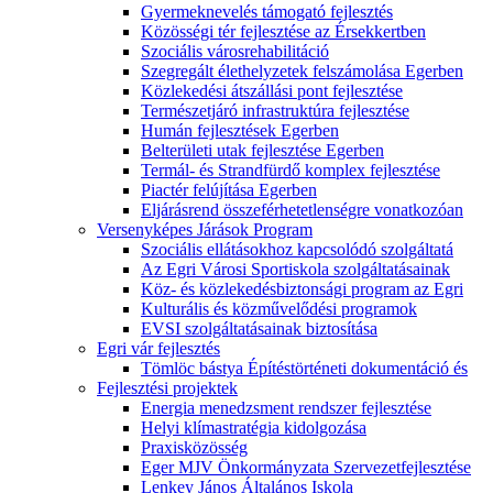
Gyermeknevelés támogató fejlesztés
Közösségi tér fejlesztése az Érsekkertben
Szociális városrehabilitáció
Szegregált élethelyzetek felszámolása Egerben
Közlekedési átszállási pont fejlesztése
Természetjáró infrastruktúra fejlesztése
Humán fejlesztések Egerben
Belterületi utak fejlesztése Egerben
Termál- és Strandfürdő komplex fejlesztése
Piactér felújítása Egerben
Eljárásrend összeférhetetlenségre vonatkozóan
Versenyképes Járások Program
Szociális ellátásokhoz kapcsolódó szolgáltatá
Az Egri Városi Sportiskola szolgáltatásainak
Köz- és közlekedésbiztonsági program az Egri
Kulturális és közművelődési programok
EVSI szolgáltatásainak biztosítása
Egri vár fejlesztés
Tömlöc bástya Építéstörténeti dokumentáció és
Fejlesztési projektek
Energia menedzsment rendszer fejlesztése
Helyi klímastratégia kidolgozása
Praxisközösség
Eger MJV Önkormányzata Szervezetfejlesztése
Lenkey János Általános Iskola