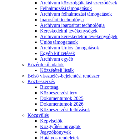
Archivum közszolgáltatási szerződések
Felhalmozási támogatások
Archivum felhalmozási támogatások
Iparosított technológia
Archivum iparosított technológia
Kereskedelmi tevékenységek
Archivum kereskedelmi tevékenységek
Uniós támogatások
Archivum Uniós támogatások
Egyéb kifizetések
Archivum egyéb
Közérdekű adatok
Közzétételi listák
Belső visszaélés-bejelentési rendszer
Közbeszerzés
Bizottság
Közbeszerzési terv
Dokumentumok 2025
Dokumentumok 2026
Közbeszerzési felhívások
Közgyűlés
Képviselők
Közgyűlési anyagok
Jegyzőkönyvek
Hatályos rendeletek