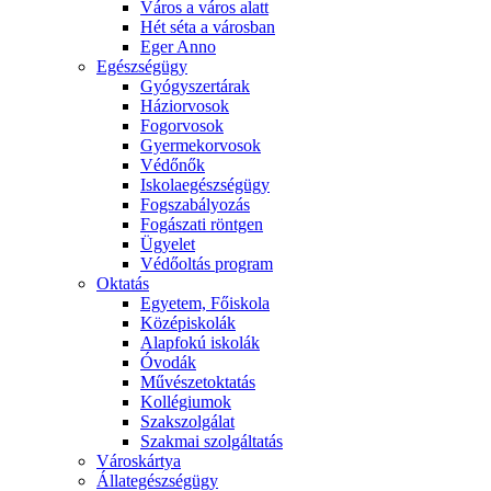
Város a város alatt
Hét séta a városban
Eger Anno
Egészségügy
Gyógyszertárak
Háziorvosok
Fogorvosok
Gyermekorvosok
Védőnők
Iskolaegészségügy
Fogszabályozás
Fogászati röntgen
Ügyelet
Védőoltás program
Oktatás
Egyetem, Főiskola
Középiskolák
Alapfokú iskolák
Óvodák
Művészetoktatás
Kollégiumok
Szakszolgálat
Szakmai szolgáltatás
Városkártya
Állategészségügy