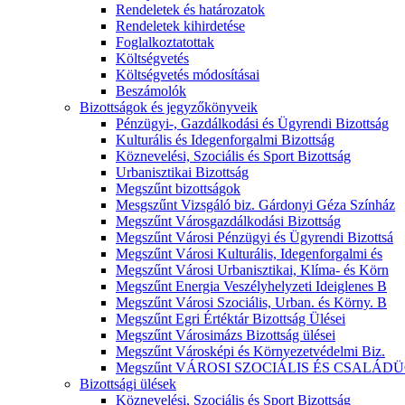
Rendeletek és határozatok
Rendeletek kihirdetése
Foglalkoztatottak
Költségvetés
Költségvetés módosításai
Beszámolók
Bizottságok és jegyzőkönyveik
Pénzügyi-, Gazdálkodási és Ügyrendi Bizottság
Kulturális és Idegenforgalmi Bizottság
Köznevelési, Szociális és Sport Bizottság
Urbanisztikai Bizottság
Megszűnt bizottságok
Mesgszűnt Vizsgáló biz. Gárdonyi Géza Színház
Megszűnt Városgazdálkodási Bizottság
Megszűnt Városi Pénzügyi és Ügyrendi Bizottsá
Megszűnt Városi Kulturális, Idegenforgalmi és
Megszűnt Városi Urbanisztikai, Klíma- és Körn
Megszűnt Energia Veszélyhelyzeti Ideiglenes B
Megszűnt Városi Szociális, Urban. és Körny. B
Megszűnt Egri Értéktár Bizottság Ülései
Megszűnt Városimázs Bizottság ülései
Megszűnt Városképi és Környezetvédelmi Biz.
Megszűnt VÁROSI SZOCIÁLIS ÉS CSALÁDÜ
Bizottsági ülések
Köznevelési, Szociális és Sport Bizottság