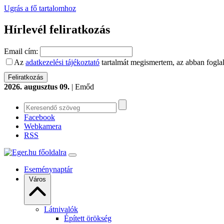
Ugrás a fő tartalomhoz
Hírlevél feliratkozás
Email cím:
Az
adatkezelési tájékoztató
tartalmát megismertem, az abban foglal
2026. augusztus 09.
| Emőd
Facebook
Webkamera
RSS
Eseménynaptár
Város
Látnivalók
Épített örökség