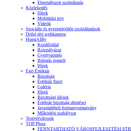
Ebrendészeti szolgáltatás
Közlekedés
Hírek
Mobilitási terv
Videók
Szociális és gyermekjóléti szolgáltatások
Dobó téri webkamera
HungAIRy
Kezdőoldal
Rajzpályázat
Gyertyaöntés
Bringás reggeli
Hírek
Egri Értéktár
Bizottság
Értéktár füzet
Galéria
Hírek
Bizottsági ülések
Értéktár bizottság döntései
Javaslattételi formanyomtatvány
Működési szabályzat
Testvérvárosok
TOP Plusz
FENNTARTHATÓ VÁROSFEJLESZTÉSI ST