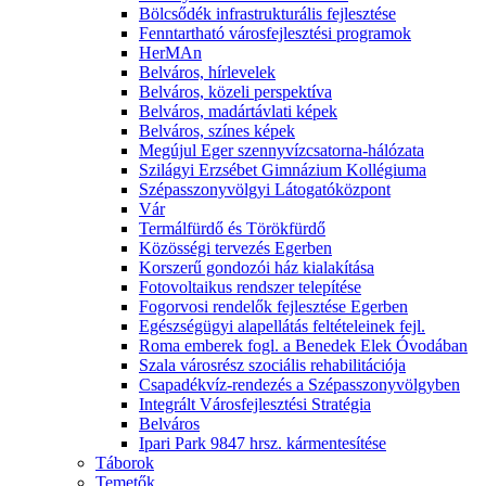
Bölcsődék infrastrukturális fejlesztése
Fenntartható városfejlesztési programok
HerMAn
Belváros, hírlevelek
Belváros, közeli perspektíva
Belváros, madártávlati képek
Belváros, színes képek
Megújul Eger szennyvízcsatorna-hálózata
Szilágyi Erzsébet Gimnázium Kollégiuma
Szépasszonyvölgyi Látogatóközpont
Vár
Termálfürdő és Törökfürdő
Közösségi tervezés Egerben
Korszerű gondozói ház kialakítása
Fotovoltaikus rendszer telepítése
Fogorvosi rendelők fejlesztése Egerben
Egészségügyi alapellátás feltételeinek fejl.
Roma emberek fogl. a Benedek Elek Óvodában
Szala városrész szociális rehabilitációja
Csapadékvíz-rendezés a Szépasszonyvölgyben
Integrált Városfejlesztési Stratégia
Belváros
Ipari Park 9847 hrsz. kármentesítése
Táborok
Temetők